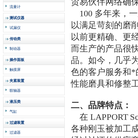
贸易伙伴网络确
流量计
100 多年来
测试仪器
以满足苛刻的磨
试漏仪
以前更精确、更
传动类
而生产的产品很
制动器
品。如今，几乎
操作面板
色的客户服务和
触摸屏
夹紧装置
性能磨具和修整
联轴器
液压类
二、品牌特点：
气缸
在 LAPPORT 
过滤装置
各种刚玉被加工
过滤器