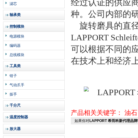
经过认证的供应
滤芯
种。公司内部的
轴承类
旋转磨具的直径范
控制模块
LAPPORT Sch
电源模块
编码器
可以根据不同的
总线模块
在技术上和经济
工具类
钳子
气动爪手
扳手
千分尺
产品相关关键字：
油石
温度控制器
如果你对
LAPPORT 希而科新代理品牌5
放大器