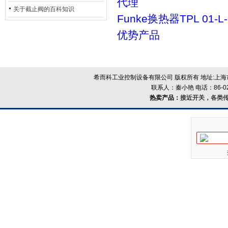
代理
的地位*
关于截止阀的百科知识
Funke换热器TPL 01-
优势产品
希而科工业控制设备有限公司 版权所有 地址:上海市浦
联系人：秦小艳 电话：86-021-
热卖产品：
接近开关，各类