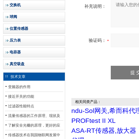
交换机
补充说明：
球阀
位置传感器
验证码：
压力表
电容器
真空吸盘
技术文章
变频器的作用
接近开关的功能
相关同类产品：
过滤器性能特点
ndu-Sol网关,希而科代
流量传感器的工作原理、现状及
PROFtest II XL
其发展前景
了解安全光栅的原理，更好的应
ASA-RT传感器,放大
用安全光栅
传感器技术在我国物联网发展中