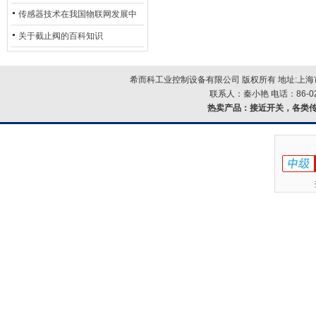
用安全光栅
传感器技术在我国物联网发展中
的地位*
关于截止阀的百科知识
希而科工业控制设备有限公司 版权所有 地址:上海市浦
联系人：秦小艳 电话：86-021-
热卖产品：
接近开关，各类