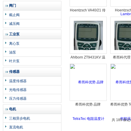
阀门
Hoentzsch VA40/21 传
Hoentzsc
截止阀
感器
385GE
减压阀
工业泵
离心泵
油泵
Ahlborn ZT9431KV 温
希而科代理 A
叶片泵
度传感器
FTAN15L
传感器
温度传感器
光电传感器
压力传感器
希而科优势 品牌
希而科优势 Tet
电机
TetraTec 电阻温度计
阻温
三相异步电机
共 189 条
直流电机