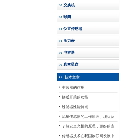
交换机
球阀
位置传感器
压力表
电容器
真空吸盘
技术文章
变频器的作用
接近开关的功能
过滤器性能特点
流量传感器的工作原理、现状及
其发展前景
了解安全光栅的原理，更好的应
用安全光栅
传感器技术在我国物联网发展中