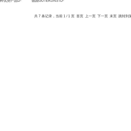
科优势产品D-
德国GUTEKUNSTD-
GUTEKUNST弹簧
063B弹簧希而科优势
共 7 条记录，当前 1 / 1 页 首页 上一页 下一页 末页 跳转到