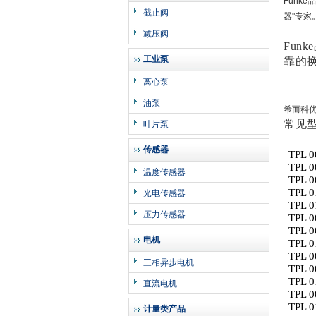
Funk
截止阀
器"专家
减压阀
Fun
工业泵
靠的换
离心泵
油泵
希而科
常见
叶片泵
传感器
TPL 0
TPL 0
温度传感器
TPL 0
TPL 0
光电传感器
TPL 0
压力传感器
TPL 0
TPL 0
电机
TPL 0
TPL 0
三相异步电机
TPL 0
TPL 0
直流电机
TPL 0
TPL 0
计量类产品