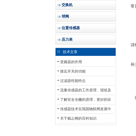
交换机
常
球阀
位置传感器
压力表
详
技术文章
变频器的作用
补
接近开关的功能
过滤器性能特点
流量传感器的工作原理、现状及
其发展前景
了解安全光栅的原理，更好的应
用安全光栅
传感器技术在我国物联网发展中
的地位*
关于截止阀的百科知识