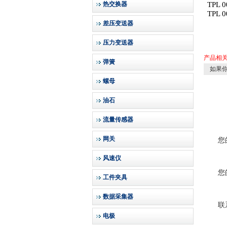
热交换器
TPL 0
TPL 0
差压变送器
压力变送器
产品相
弹簧
如果你
螺母
油石
流量传感器
网关
您
风速仪
您
工件夹具
数据采集器
联
电极