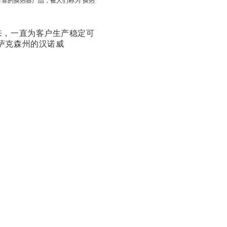
可靠的换热器产品，被人们称为“换热
以来，一直为客户生产稳定可
国萨克森州的汉诺威