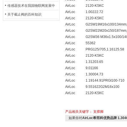
用安全光栅
传感器技术在我国物联网发展中
AirLoc
2120-KSKC
AirLoc
1.00222.72
的地位*
关于截止阀的百科知识
AirLoc
2120-KSKC
AirLoc
G2SW19M16x100/134mm,
AirLoc
G2SW22M20x150/187mm,
AirLoc
G2SW36 M36x1.5x100/14
AirLoc
55362
AirLoc
PRG125/705,1.16125.58
AirLoc
2120-KSKC
AirLoc
1.31203.65
AirLoc
9.01166
AirLoc
1.30004.73
AirLoc
1.19144.91PRGI100-710
AirLoc
9.551622G2M16x100
AirLoc
2120-KSKC
产品相关关键字：
支撑脚
如果你对
AirLoc希而科优势品牌 1.3040