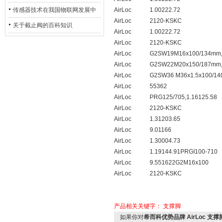
用安全光栅
传感器技术在我国物联网发展中
AirLoc
1.00222.72
AirLoc
2120-KSKC
的地位*
关于截止阀的百科知识
AirLoc
1.00222.72
AirLoc
2120-KSKC
AirLoc
G2SW19M16x100/134mm,
AirLoc
G2SW22M20x150/187mm,
AirLoc
G2SW36 M36x1.5x100/14
AirLoc
55362
AirLoc
PRG125/705,1.16125.58
AirLoc
2120-KSKC
AirLoc
1.31203.65
AirLoc
9.01166
AirLoc
1.30004.73
AirLoc
1.19144.91PRGI100-710
AirLoc
9.551622G2M16x100
AirLoc
2120-KSKC
产品相关关键字：
支撑脚
如果你对
希而科优势品牌 AirLoc 支撑脚1