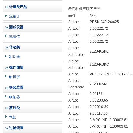
计量类产品
希而科供应以下产品
品牌
型号
流量计
AirLoc
PRSK 240-24/425
测试仪器
AirLoc
1.00222.72
AirLoc
1.00222.72
试漏仪
AirLoc
1.00222.72
传动类
AirLoc
2120-KSKC
Schrepfer
制动器
AirLoc
2120-KSKC
操作面板
Schrepfer
AirLoc
PRG 125 /705, 1.16125.58
触摸屏
AirLoc
2120-KSKC
Schrepfer
夹紧装置
AirLoc
9.01166
联轴器
AirLoc
1.31203.65
AirLoc
9.13016-30
液压类
AirLoc
9.33115.06
气缸
AirLoc
3-VRC /NF
1.30003.61
AirLoc
3-VRC /NF
1.30003.61
过滤装置