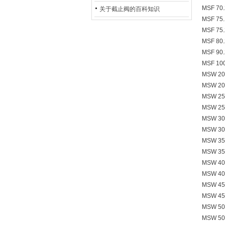
MSF 70.
的地位*
关于截止阀的百科知识
MSF 75.
MSF 75.
MSF 80.
MSF 90.
MSF 100
MSW 20
MSW 20
MSW 25
MSW 25
MSW 30
MSW 30
MSW 35
MSW 35
MSW 40
MSW 40
MSW 45
MSW 45
MSW 50
MSW 50