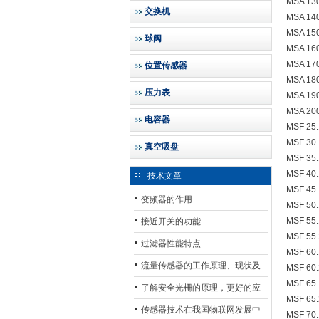
MSA 130
交换机
MSA 140
MSA 150
球阀
MSA 160
MSA 170
位置传感器
MSA 180
压力表
MSA 190
MSA 200
电容器
MSF 25.
MSF 30.
真空吸盘
MSF 35.
MSF 40.
技术文章
MSF 45.
变频器的作用
MSF 50.
MSF 55.
接近开关的功能
MSF 55.
过滤器性能特点
MSF 60.
流量传感器的工作原理、现状及
MSF 60.
MSF 65.
其发展前景
了解安全光栅的原理，更好的应
MSF 65.
用安全光栅
传感器技术在我国物联网发展中
MSF 70.