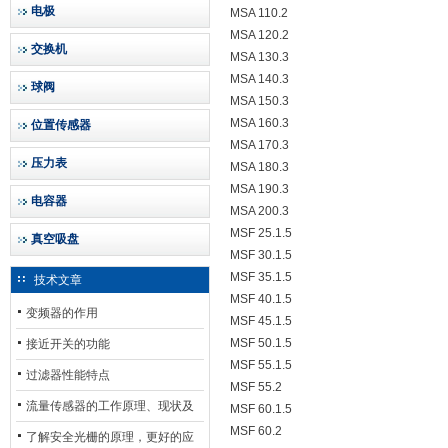
电极
MSA 110.2
MSA 120.2
交换机
MSA 130.3
MSA 140.3
球阀
MSA 150.3
MSA 160.3
位置传感器
MSA 170.3
压力表
MSA 180.3
MSA 190.3
电容器
MSA 200.3
MSF 25.1.5
真空吸盘
MSF 30.1.5
MSF 35.1.5
技术文章
MSF 40.1.5
变频器的作用
MSF 45.1.5
MSF 50.1.5
接近开关的功能
MSF 55.1.5
过滤器性能特点
MSF 55.2
流量传感器的工作原理、现状及
MSF 60.1.5
MSF 60.2
其发展前景
了解安全光栅的原理，更好的应