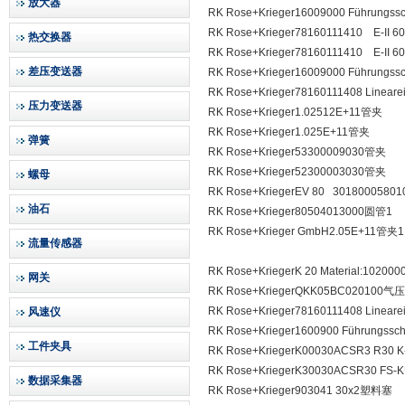
放大器
RK Rose+Krieger16009000 Führungss
RK Rose+Krieger78160111410 E-I
热交换器
RK Rose+Krieger78160111410 E-I
差压变送器
RK Rose+Krieger16009000 Führungss
RK Rose+Krieger78160111408 Line
压力变送器
RK Rose+Krieger1.02512E+11管夹
RK Rose+Krieger1.025E+11管夹
弹簧
RK Rose+Krieger53300009030管夹
RK Rose+Krieger52300003030管夹
螺母
RK Rose+KriegerEV 80 30180005
油石
RK Rose+Krieger80504013000圆管1
RK Rose+Krieger GmbH2.05E+11管夹1
流量传感器
RK Rose+KriegerK 20 Material:102
网关
RK Rose+KriegerQKK05BC020100气
RK Rose+Krieger78160111408 Line
风速仪
RK Rose+Krieger1600900 Führungssc
工件夹具
RK Rose+KriegerK00030ACSR3 R30
RK Rose+KriegerK30030ACSR30 FS
数据采集器
RK Rose+Krieger903041 30x2塑料塞