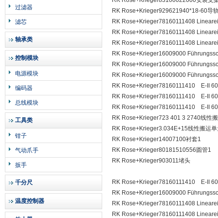
RK Rose+Krieger83100022000安装支
过滤器
RK Rose+Krieger929621940*18-60导
RK Rose+Krieger78160111408 Line
滤芯
RK Rose+Krieger78160111408 Line
轴承类
RK Rose+Krieger78160111408 Line
RK Rose+Krieger16009000 Führungss
控制模块
RK Rose+Krieger16009000 Führungss
电源模块
RK Rose+Krieger16009000 Führungss
RK Rose+Krieger78160111410 E-I
编码器
RK Rose+Krieger78160111410 E-I
总线模块
RK Rose+Krieger78160111410 E-I
RK Rose+Krieger723 401 3 2740线
工具类
RK Rose+Krieger3.034E+15线性搬运
钳子
RK Rose+Krieger14007100衬套1
RK Rose+Krieger80181510556圆管1
气动爪手
RK Rose+Krieger903011堵头
扳手
RK Rose+Krieger78160111410 E-I
千分尺
RK Rose+Krieger16009000 Führungss
温度控制器
RK Rose+Krieger78160111408 Line
RK Rose+Krieger78160111408 Line