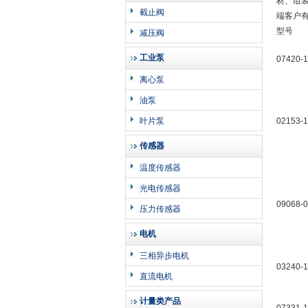
材、组装
截止阀
端客户
型号
减压阀
工业泵
07420-1
离心泵
油泵
叶片泵
02153-
传感器
温度传感器
光电传感器
09068-
压力传感器
电机
三相异步电机
03240-
直流电机
计量类产品