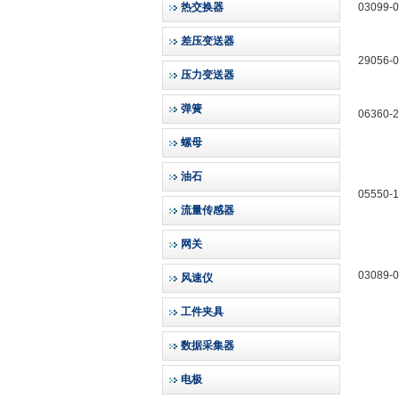
热交换器
03099-
差压变送器
29056-
压力变送器
弹簧
06360-
螺母
油石
05550-
流量传感器
网关
03089-
风速仪
工件夹具
数据采集器
电极