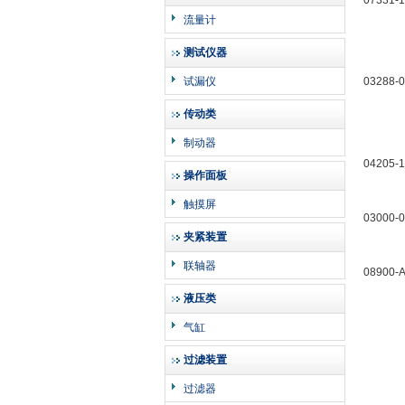
07331-
流量计
测试仪器
试漏仪
03288-
传动类
制动器
04205-
操作面板
触摸屏
03000-
夹紧装置
联轴器
08900-
液压类
气缸
过滤装置
过滤器