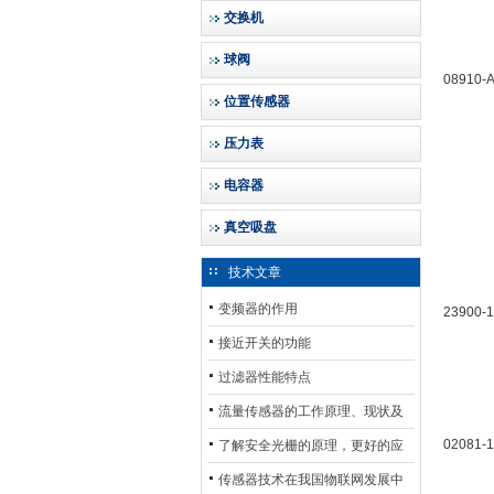
交换机
球阀
08910-
位置传感器
压力表
电容器
真空吸盘
技术文章
变频器的作用
23900-
接近开关的功能
过滤器性能特点
流量传感器的工作原理、现状及
其发展前景
02081-1
了解安全光栅的原理，更好的应
用安全光栅
传感器技术在我国物联网发展中