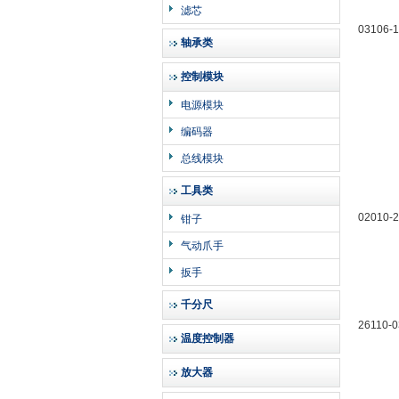
滤芯
03106-
轴承类
控制模块
电源模块
编码器
总线模块
工具类
02010-
钳子
气动爪手
扳手
千分尺
26110-
温度控制器
放大器