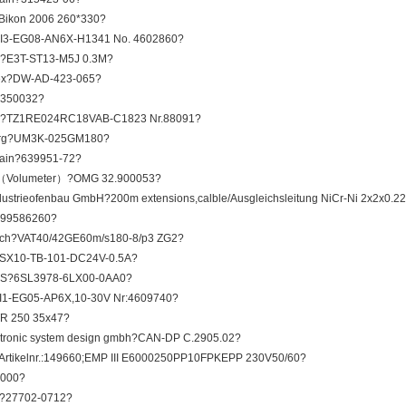
ikon 2006 260*330?
I3-EG08-AN6X-H1341 No. 4602860?
E3T-ST13-M5J 0.3M?
nex?DW-AD-423-065?
4350032?
r?TZ1RE024RC18VAB-C1823 Nr.88091?
rg?UM3K-025GM180?
ain?639951-72?
G（Volumeter）?OMG 32.900053?
ndustrieofenbau GmbH?200m extensions,calble/Ausgleichsleitung NiCr-Ni 2x2x0.2
99586260?
ch?VAT40/42GE60m/s180-8/p3 ZG2?
ESX10-TB-101-DC24V-0.5A?
S?6SL3978-6LX00-0AA0?
I1-EG05-AP6X,10-30V Nr:4609740?
R 250 35x47?
ctronic system design gmbh?CAN-DP C.2905.02?
Artikelnr.:149660;EMP III E6000250PP10FPKEPP 230V50/60?
2000?
m?27702-0712?