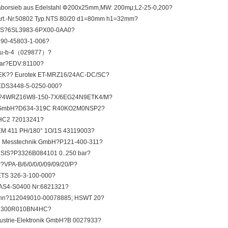
orsieb aus Edelstahl Φ200x25mm,MW: 200mμ;L2-25-0,200?
Art.-Nr.50802 Typ.NTS 80/20 d1=80mm h1=32mm?
S?6SL3983-6PX00-0AA0?
90-45803-1-006?
u-b-4（029877）?
ear?EDV:81100?
K?? Eurotek ET-MRZ16/24AC-DC/SC?
EDS3448-5-0250-000?
h?4WRZ16W8-150-7X/6EG24N9ETK4/M?
mbH?D634-319C R40KO2M0NSP2?
HC2 72013241?
EM 411 PH/180° 1O/1S 43119003?
 Messtechnik GmbH?P121-400-311?
SIS?P3326B084101 0..250 bar?
?VPA-B/6/0/0/0/09/09/20/P?
TS 326-3-100-000?
AS4-S0400 Nr:6821321?
nn?112049010-00078885; HSWT 20?
1300R010BN4HC?
ustrie-Elektronik GmbH?B 0027933?