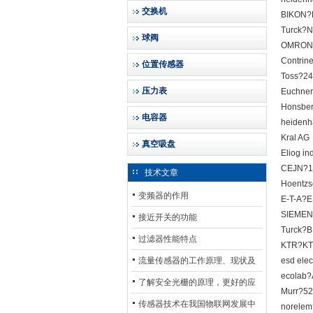
交换机
BIKON?B
Turck?N
球阀
OMRON?
Contri
位置传感器
Toss?2
压力表
Euchne
Honsbe
电容器
heidenh
Kral A
真空吸盘
Eliog i
CEJN?1
技术文章
Hoentzs
变频器的作用
E-T-A?
SIEMEN
接近开关的功能
Turck?B
过滤器性能特点
KTR?KT
流量传感器的工作原理、现状及
esd ele
ecolab?
其发展前景
了解安全光栅的原理，更好的应
Murr?5
用安全光栅
传感器技术在我国物联网发展中
norele