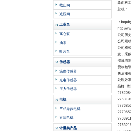
希而科
截止阀
总机：
减压阀
：inquir
工业泵
http:/
离心泵
公司历史
公司规模
油泵
公司模
叶片泵
意，采
航班周
传感器
货物包
温度传感器
售后服
处理效
光电传感器
品牌 型
压力传感器
?78208
?76319
电机
?77685
三相异步电机
?77965
直流电机
?703911
?763218
计量类产品