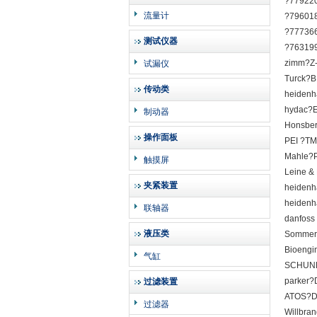
?77922
流量计
?79601
?77736
测试仪器
?76319
zimm?Z-
试漏仪
Turck?B
传动类
heidenh
hydac?E
制动器
Honsbe
操作面板
PEI ?TM
Mahle?P
触摸屏
Leine 
夹紧装置
heidenh
heidenh
联轴器
danfoss
液压类
Sommer
Bioengi
气缸
SCHUNK
parker
过滤装置
ATOS?D
过滤器
Willbra