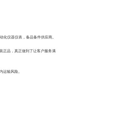
工业自动化仪器仪表，备品备件供应商。
装正品，真正做到了让客户服务满
内运输风险。