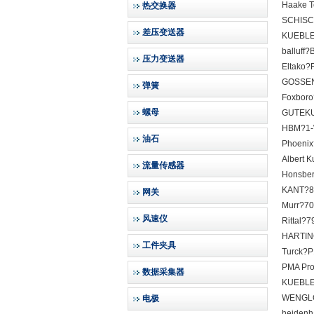
Haake 
热交换器
SCHISC
差压变送器
KUEBLE
balluff
压力变送器
Eltako
GOSSEN
弹簧
Foxbor
螺母
GUTEKU
HBM?1-
油石
Phoenix
Albert 
流量传感器
Honsbe
KANT?8
网关
Murr?7
风速仪
Rittal?
HARTIN
工件夹具
Turck?P
PMA Pro
数据采集器
KUEBLE
WENGL
电极
heidenh