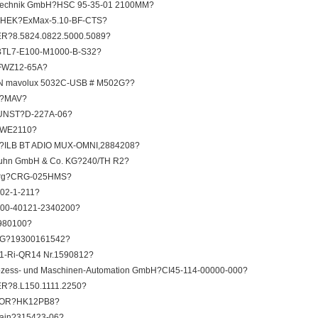
Technik GmbH?HSC 95-35-01 2100MM?
HEK?ExMax-5.10-BF-CTS?
R?8.5824.0822.5000.5089?
?BTL7-E100-M1000-B-S32?
?FWZ12-65A?
 mavolux 5032C-USB # M502G??
o?MAV?
NST?D-227A-06?
WE2110?
?ILB BT ADIO MUX-OMNI,2884208?
Kuhn GmbH & Co. KG?240/TH R2?
rg?CRG-025HMS?
02-1-211?
000-40121-2340200?
7980100?
G?19300161542?
1-Ri-QR14 Nr.1590812?
zess- und Maschinen-Automation GmbH?CI45-114-00000-000?
R?8.L150.1111.2250?
OR?HK12PB8?
ain?315423-06?