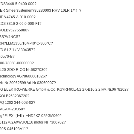
EDS3448-5-0400-000?
R Smeersystemen?95280003 RHV 10LR 1/4）?
HDA 4745-A-010-000?
DS 3316-2-06,0-000-F1?
OLB?52765080?
SS?V4NCS?
N?LLM1356/10M-40°C-300°C?
D 8 LZ.1 /-V 304357?
0570-B?
000-78081-0000000?
BL20-2DO-R-CO Nr:6827030?
Technology AG?8606001826?
Ab-Nr:20062599 Art-Nr:03060007?
G ELEKTRO-WERKE GmbH & Co. KG?RF90L/4/2.2K-B16,2.2 kw, Nr.0678202?
OLB?53236720?
PQ 1202 344-003-02?
AGAM-20/350?
rg?FLEX（I+K）+HD2KZ-025GM060?
112M/2AXWUOL16 motor Nr 7300702?
20S-045103A11?