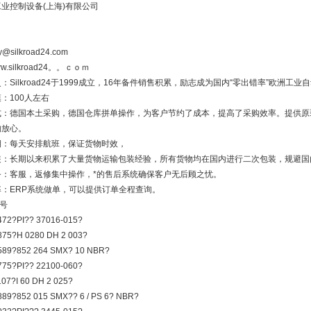
工业控制设备(上海)有限公司
y@silkroad24.com
/www.silkroad24。。ｃｏｍ
：Silkroad24于1999成立，16年备件销售积累，励志成为国内“零出错率”欧洲
：100人左右
式：德国本土采购，德国仓库拼单操作，为客户节约了成本，提高了采购效率。提供原
购放心。
期：每天安排航班，保证货物时效，
装：长期以来积累了大量货物运输包装经验，所有货物均在国内进行二次包装，规避国
务：客服，返修集中操作，*的售后系统确保客户无后顾之忧。
率：ERP系统做单，可以提供订单全程查询。
号
472?PI?? 37016-015?
875?H 0280 DH 2 003?
589?852 264 SMX? 10 NBR?
775?PI?? 22100-060?
07?I 60 DH 2 025?
89?852 015 SMX?? 6 / PS 6? NBR?