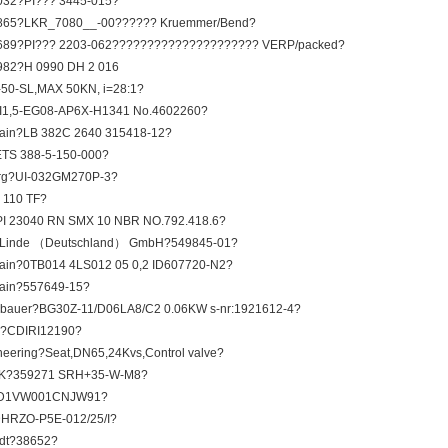
032?PI??? 3445-015?
865?LKR_7080__-00?????? Kruemmer/Bend?
689?PI??? 2203-062????????????????????? VERP/packed?
982?H 0990 DH 2 016
50-SL,MAX 50KN, i=28:1?
I1,5-EG08-AP6X-H1341 No.4602260?
ain?LB 382C 2640 315418-12?
TS 388-5-150-000?
rg?UI-032GM270P-3?
 110 TF?
I 23040 RN SMX 10 NBR NO.792.418.6?
& Linde （Deutschland） GmbH?549845-01?
ain?0TB014 4LS012 05 0,2 ID607720-N2?
ain?557649-15?
 bauer?BG30Z-11/D06LA8/C2 0.06KW s-nr:1921612-4?
?CDIRI12190?
neering?Seat,DN65,24Kvs,Control valve?
?359271 SRH+35-W-M8?
?D1VW001CNJW91?
HRZO-P5E-012/25/I?
ndt?38652?