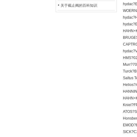
hydac?
的地位*
关于截止阀的百科知识
WOERNE
hydac?
hydac?E
HAHN+K
BRUGE
CAPTRO
hydac?V
HMS?02
Murr?7
Turck?
Saltus 
Helios?
HANNIN
HAHN+K
Kniel?F
ATOS?S
Honsbe
EMOD?B
SICK?C