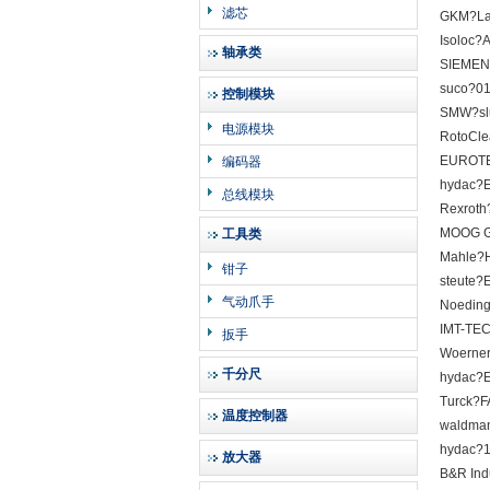
滤芯
GKM?Lab
Isoloc?
轴承类
SIEMEN
suco?01
控制模块
SMW?sl
电源模块
RotoCl
EUROTE
编码器
hydac?
总线模块
Rexrot
MOOG G
工具类
Mahle?
钳子
steute?
气动爪手
Noeding
IMT-TEC
扳手
Woerner
千分尺
hydac?E
Turck?F
温度控制器
waldma
hydac?
放大器
B&R Ind