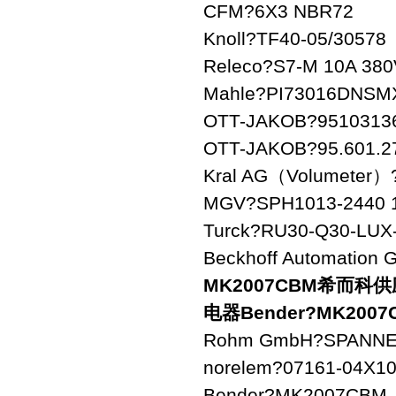
CFM?6X3 NBR72
Knoll?TF40-05/30578
Releco?S7-M 10A 380
Mahle?PI73016DNSM
OTT-JAKOB?9510313
OTT-JAKOB?95.601.27
Kral AG（Volumeter）
MGV?SPH1013-2440 1
Turck?RU30-Q30-LUX
Beckhoff Automation
MK2007CBM
希而科供应
电器Bender?MK2007
Rohm GmbH?SPANNEI
norelem?07161-04X1
Bender?MK2007CBM