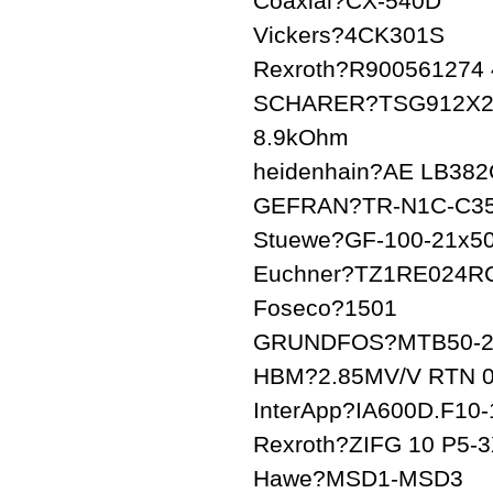
Coaxial?CX-540D
Vickers?4CK301S
Rexroth?R900561274
SCHARER?TSG912X22L
8.9kOhm
heidenhain?AE LB382C
GEFRAN?TR-N1C-C35
Stuewe?GF-100-21x5
Euchner?TZ1RE024R
Foseco?1501
GRUNDFOS?MTB50-200
HBM?2.85MV/V RTN 0
InterApp?IA600D.F10
Rexroth?ZIFG 10 P5-3
Hawe?MSD1-MSD3