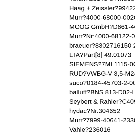
Haag + Zeissler?994
Murr?4000-68000-002
MOOG GmbH?D661-4
Murr?Nr:4000-68122-
braeuer?8302716150 
LTA?Part[8] 49.01073
SIEMENS?7ML1115-0
RUD?VWBG-V 3,5-M2
suco?0184-45703-2-0
balluff?BNS 813-D02-
Seybert & Rahier?C40
hydac?Nr.304652
Murr?7999-40641-233
Vahle?236016