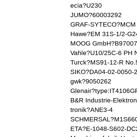
ecia?U230
JUMO?60003292
GRAF-SYTECO?MCM 
Hawe?EM 31S-1/2-G2
MOOG GmbH?B97007
Vahle?U10/25C-6 PH 
Turck?MS91-12-R No.
SIKO?DA04-02-0050-2
gwk?9050262
Glenair?type:IT4106
B&R Industrie-Elektr
tronik?ANE3-4
SCHMERSAL?M1S660-
ETA?E-1048-S602-DC