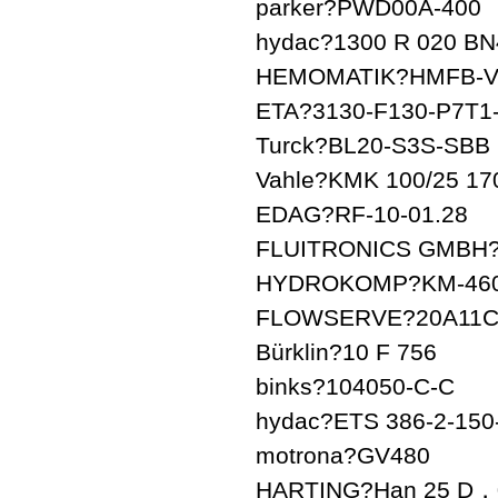
parker?PWD00A-400
hydac?1300 R 020 B
HEMOMATIK?HMFB-VV
ETA?3130-F130-P7T1
Turck?BL20-S3S-SBB 
Vahle?KMK 100/25 17
EDAG?RF-10-01.28
FLUITRONICS GMBH?
HYDROKOMP?KM-460
FLOWSERVE?20A11
Bürklin?10 F 756
binks?104050-C-C
hydac?ETS 386-2-150
motrona?GV480
HARTING?Han 25 D，0