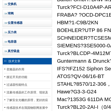
交换机
Turck?FCI-D10A4P-AR
球阀
FRABA? ?OCD-DPC1B
HBM?1-C9B/2KN
位置传感器
BOEHLER?UTP 86 FN
压力表
SCHNEIDER?TCSESM
电容器
SIEMENS?3SE5000-0
真空吸盘
Turck?BLCDP-4M12MT-
Guntermann & Drunc
技术文章
IFS?IFZ152 Siphon Se
变频器的作用
ATOS?QV-06/16-BT
接近开关的功能
STAHL?8570/12-306
过滤器性能特点
Hawe?G3-3-G24
流量传感器的工作原理、现状及
Mac?1353G 611DA M
其发展前景
了解安全光栅的原理，更好的应
Turck?BL20-2AI-I（0
用安全光栅
传感器技术在我国物联网发展中