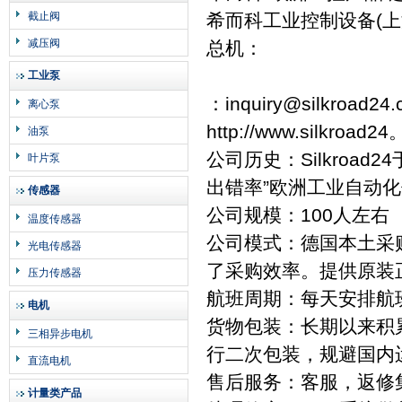
截止阀
希而科工业控制设备(
减压阀
总机：
工业泵
：inquiry@silkroad24
离心泵
http://www.silkroa
油泵
公司历史：Silkroad
叶片泵
出错率”欧洲工业自动
传感器
公司规模：100人左右
温度传感器
公司模式：德国本土采
光电传感器
了采购效率。提供原装
压力传感器
航班周期：每天安排航
电机
货物包装：长期以来积
三相异步电机
行二次包装，规避国内
直流电机
售后服务：客服，返修
计量类产品