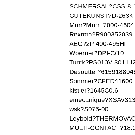
SCHMERSAL?CSS-8-1
GUTEKUNST?D-263K
Murr?Murr: 7000-460
Rexroth?R900352039
AEG?2P 400-495HF
Woerner?DPI-C/10
Turck?PS010V-301-L
Desoutter?615918804
Sommer?CFED41600
kistler?1645C0.6
emecanique?XSAV31
wsk?S075-00
Leybold?THERMOVAC T
MULTI-CONTACT?18.