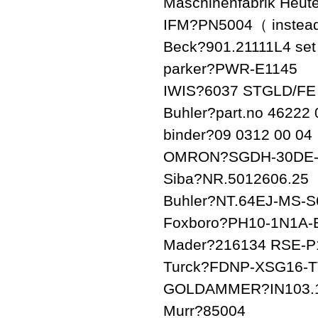
Maschinenfabrik Heut
IFM?PN5004（ instea
Beck?901.21111L4 se
parker?PWR-E1145
IWIS?6037 STGLD/FE
Buhler?part.no 46222
binder?09 0312 00 04
OMRON?SGDH-30DE
Siba?NR.5012606.25
Buhler?NT.64EJ-MS-S
Foxboro?PH10-1N1A-
Mader?216134 RSE-P
Turck?FDNP-XSG16-T
GOLDAMMER?IN103.1
Murr?85004