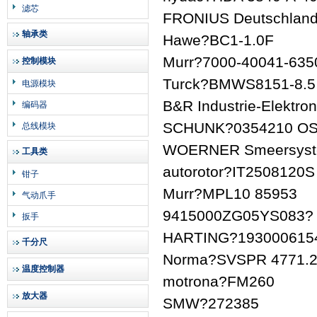
滤芯
FRONIUS Deutschlan
轴承类
Hawe?BC1-1.0F
Murr?7000-40041-635
控制模块
Turck?BMWS8151-8.5
电源模块
B&R Industrie-Elektr
编码器
SCHUNK?0354210 OSE
总线模块
WOERNER Smeersyste
工具类
autorotor?IT250812
钳子
Murr?MPL10 85953
气动爪手
9415000ZG05YS083?
扳手
HARTING?193000615
千分尺
Norma?SVSPR 4771.20
温度控制器
motrona?FM260
放大器
SMW?272385