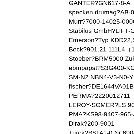
GANTER?GN617-8-A
specken drumag?AB-
Murr?7000-14025-000
Stabilus GmbH?LIFT-
Emerson?Typ KDD22,5
Beck?901.21 111L4（
Stoeber?BRM5000 Zu
ebmpapst?S3G400-KC
SM-N2 NBN4-V3-N0-Y18
fischer?DE1644VA01
PERMA?2220012711
LEROY-SOMER?LS 90
PMA?KS98-9407-965-
Dirak?200-9001
Turck?B8141-0 Nr:69