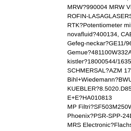
MRW?990004 MRW Vib
ROFIN-LASAGLASER
RTK?Potentiometer mit
novafluid?400134, CA
Gefeg-neckar?GE11/9
Gemue?481100W332
kistler?18000544/163
SCHMERSAL?AZM 170
Bihl+Wiedemann?BW
KUEBLER?8.5020.D85
E+E?HA010813
MP Filtri?SF503M250
Phoenix?PSR-SPP-24
MRS Electronic?Flach