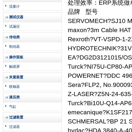
处理效率：ERP系统
流量计
品牌 型号
测试仪器
SERVOMECH?SJ10 MO
试漏仪
maxon?3m Cable HAT w
传动类
Rexroth?VT-VSPD-1-2
制动器
HYDROTECHNIK?31V7
EA?DG2D3121015/OS
操作面板
Turck?NI75U-CP80-AP
触摸屏
POWERNET?DDC 49
夹紧装置
Sera?FLP2, No.90009
联轴器
Z-LASER?Z5N-24-635
液压类
Turck?Bi10U-Q14-AP6
气缸
emecanique?K1SF21
过滤装置
SCHMERSAL?BP 21 
过滤器
hydac?HDA 3840-A-