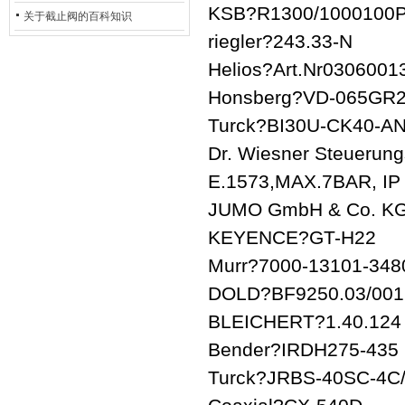
KSB?R1300/1000100
的地位*
关于截止阀的百科知识
riegler?243.33-N
Helios?Art.Nr0306001
Honsberg?VD-065GR
Turck?BI30U-CK40-AN
Dr. Wiesner Steueru
E.1573,MAX.7BAR, IP
JUMO GmbH & Co. KG
KEYENCE?GT-H22
Murr?7000-13101-348
DOLD?BF9250.03/001
BLEICHERT?1.40.124
Bender?IRDH275-435
Turck?JRBS-40SC-4C/