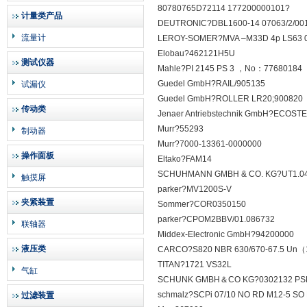
80780765D72114 177200000101?
计量类产品
DEUTRONIC?DBL1600-14 07063/2/00
流量计
LEROY-SOMER?MVA –M33D 4p LS63 
Elobau?462121H5U
测试仪器
Mahle?PI 2145 PS 3 ，No：77680184
Guedel GmbH?RAIL/905135
试漏仪
Guedel GmbH?ROLLER LR20;900820
传动类
Jenaer Antriebstechnik GmbH?ECOSTE
Murr?55293
制动器
Murr?7000-13361-0000000
操作面板
Eltako?FAM14
SCHUHMANN GMBH & CO. KG?UT1.04G
触摸屏
parker?MV1200S-V
夹紧装置
Sommer?COR0350150
parker?CPOM2BBV/01.086732
联轴器
Middex-Electronic GmbH?94200000
液压类
CARCO?S820 NBR 630/670-67.5 Un
TITAN?1721 VS32L
气缸
SCHUNK GMBH＆CO KG?0302132 PSH
schmalz?SCPi 07/10 NO RD M12-5 SO 
过滤装置