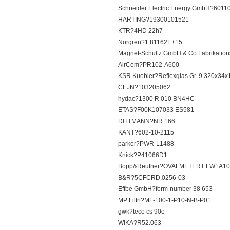
Schneider Electric Energy GmbH?6011
HARTING?19300101521
KTR?4HD 22h7
Norgren?1.81162E+15
Magnet-Schultz GmbH & Co Fabrikatio
AirCom?PR102-A600
KSR Kuebler?Reflexglas Gr. 9 320x34x
CEJN?103205062
hydac?1300 R 010 BN4HC
ETAS?F00K107033 ES581
DITTMANN?NR.166
KANT?602-10-2115
parker?PWR-L1488
Knick?P41066D1
Bopp&Reuther?OVALMETERT FW1A100
B&R?5CFCRD.0256-03
Effbe GmbH?form-number 38 653
MP Filtri?MF-100-1-P10-N-B-P01
gwk?teco cs 90e
WIKA?R52.063