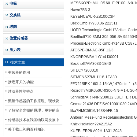
MESSKO?Pt-MU_0/160_E:Pt100_A:0-1
电极
Hawe?B3-3
交换机
KEYENCE?LR-ZB100C3P
Beck GmbH?930.86 222511
球阀
HOER Technologie GmbH?Artikel-Code
Boellhoff?10-3MM-305-056-SV;952504
位置传感器
Process-Electronic GmbH?143B CS87
压力表
ATOS?E-BM-AC-05F 12/3
KNORR?WBV-1 G1/4 I30001
技术文章
Beckhoff?AM3033-1E40
SITEC?7200310
变频器的作用
SIEMENS?7ML1118-1EA30
接近开关的功能
FFD?2SIEK 160L4;15kW;1470min-1（3-P
Rexroth?MSK050C-0300-NN-M1-UG
过滤器性能特点
Schmidt?ART-NR:230012 LUEFTER DL
流量传感器的工作原理、现状及
Gemue?1436 DPZISA010001030 24VD
其发展前景
了解安全光栅的原理，更好的应
lika?HMC5916/16384/FB-15
Ahlborn Mess- und Regelungstechni
用安全光栅
传感器技术在我国物联网发展中
Knick isolation?24215A2
的地位*
关于截止阀的百科知识
KUEBLER?8.A02H.1A31.2048