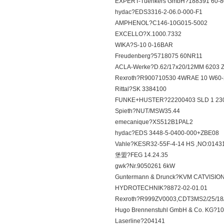
EXPERT-Tuenkers GmbH?188391 60-8
hydac?EDS3316-2-06.0-000-F1
AMPHENOL?C146-10G015-5002
EXCELLO?X.1000.7332
WIKA?S-10 0-16BAR
Freudenberg?5718075 60NR11
ACLA-Werke?D.62/17x20/12MM 6203 
Rexroth?R900710530 4WRAE 10 W60-
Rittal?SK 3384100
FUNKE+HUSTER?22200403 SLD 1 230
Spieth?NUT/MSW35.44
emecanique?XS512B1PAL2
hydac?EDS 3448-5-0400-000+ZBE08
Vahle?KESR32-55F-4-14 HS ,NO:0143
堡盟?FEG 14.24.35
gwk?Nr.9050261 6kW
Guntermann & Drunck?KVM CATVISI
HYDROTECHNIK?8872-02-01.01
Rexroth?R999ZV0003,CDT3MS2/25/
Hugo Brennenstuhl GmbH & Co. KG?1
Laserline?204141