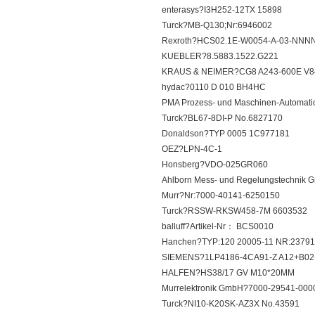
enterasys?I3H252-12TX 15898
Turck?MB-Q130;Nr:6946002
Rexroth?HCS02.1E-W0054-A-03-NNN
KUEBLER?8.5883.1522.G221
KRAUS & NEIMER?CG8 A243-600E V8
hydac?0110 D 010 BH4HC
PMA Prozess- und Maschinen-Automat
Turck?BL67-8DI-P No.6827170
Donaldson?TYP 0005 1C977181
OEZ?LPN-4C-1
Honsberg?VDO-025GR060
Ahlborn Mess- und Regelungstechni
Murr?Nr:7000-40141-6250150
Turck?RSSW-RKSW458-7M 6603532
balluff?Artikel-Nr： BCS0010
Hanchen?TYP:120 20005-11 NR:2379
SIEMENS?1LP4186-4CA91-Z A12+B02
HALFEN?HS38/17 GV M10*20MM
Murrelektronik GmbH?7000-29541-000
Turck?NI10-K20SK-AZ3X No.43591