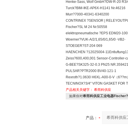
Henke-Sass, Wolf GmbH?DW-R-20 R3/
Turck?BIM-IKE-AP6X-H1141 Nr.46216
Murr?7000-40341-6340200
CONTRINEX ?SENSOR | RELEYOUTPUT5
Fischer?SL M 24 Nr.50558
elektropneumatische ?EPS EDM20-100
Woerner?VUK-A/2/1,65/0/1,65/0 -VB2-
STOEGER?ST-204 069
HAENCHEN ?12025004-11Entluftung
Zeiss?600,400,001 Sensor-Controller
G-BEE?SK325-32-0.3 PN25 NR.35942
PULSAR?PTR2000 BV40-121-1
Rexroth?1.0630 H6XL-A00-0-V（6??
TECNINOX?3/4" VITON GASKET FOR T
产品相关关键字：
希而科供应
如果你对
希而科供应工业电器Fischer?SL 
产品：