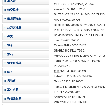
放大器
GEFEG-NECKAR?P40,i=150/4
emeter?S7908PE3S236
热交换器
PILZ?PNOZ X2.8PC 24-240VDC 78730
差压变送器
ATOS?AGRL-10/WG
Rexroth?1070088509 PSG3075 10AZ 
压力变送器
PREH?P20VR-G 1/2 200BAR 4035142
Rexroth?4WRZ-16E150-71/6EG24N9E
弹簧
Turck?WAK4-2/P00
螺母
Fronius?NR.4300020128
STAHL?8003/111-726-2-r
油石
Murr?CUBE 67 D08 E valve CPV（9）/
Turck?NI35-CP40-AP6X2 NR16025
流量传感器
PILZ?837250
堡盟?IWRM 06U9501/S35
网关
E-T-A?ESX10-103-DC24V-3A
风速仪
Tecsis?P3251B086601
Turck?BIM-M12E-AP4X/S90 Nr:157991
工件夹具
EPE?F4.2GM0200M
Sommer?C0913080259
数据采集器
Vahle?UEV 10 Nr.0165006