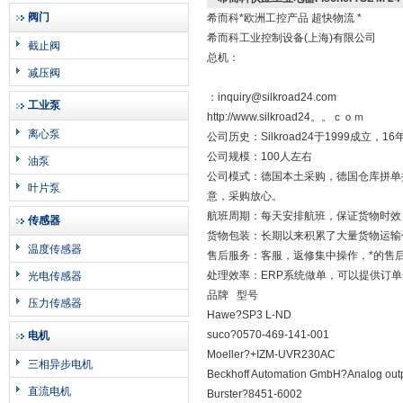
阀门
希而科*欧洲工控产品 超快物流 *
希而科工业控制设备(上海)有限公司
截止阀
总机：
减压阀
：inquiry@silkroad24.com
工业泵
http://www.silkroad24。。ｃｏｍ
离心泵
公司历史：Silkroad24于1999成
公司规模：100人左右
油泵
公司模式：德国本土采购，德国仓库拼单
叶片泵
意，采购放心。
航班周期：每天安排航班，保证货物时效
传感器
货物包装：长期以来积累了大量货物运输
温度传感器
售后服务：客服，返修集中操作，*的售
处理效率：ERP系统做单，可以提供订
光电传感器
品牌 型号
压力传感器
Hawe?SP3 L-ND
suco?0570-469-141-001
电机
Moeller?+IZM-UVR230AC
三相异步电机
Beckhoff Automation GmbH?Analog out
直流电机
Burster?8451-6002