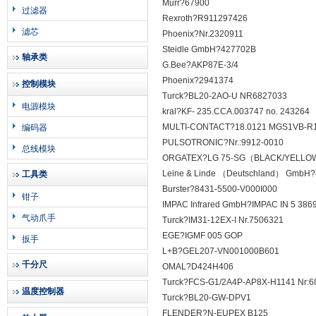
Murr?67900
过滤器
Rexroth?R911297426
滤芯
Phoenix?Nr.2320911
Steidle GmbH?427702B
轴承类
G.Bee?AKP87E-3/4
Phoenix?2941374
控制模块
Turck?BL20-2AO-U NR6827033
电源模块
kral?KF- 235.CCA.003747 no. 243264
MULTI-CONTACT?18.0121 MGS1VB-R1
编码器
PULSOTRONIC?Nr.:9912-0010
总线模块
ORGATEX?LG 75-SG（BLACK/YELL
Leine & Linde （Deutschland） GmbH?
工具类
Burster?8431-5500-V000I000
钳子
IMPAC Infrared GmbH?IMPAC IN 5 386
气动爪手
Turck?IM31-12EX-I Nr.7506321
EGE?IGMF 005 GOP
扳手
L+B?GEL207-VN001000B601
千分尺
OMAL?D424H406
Turck?FCS-G1/2A4P-AP8X-H1141 Nr:6
温度控制器
Turck?BL20-GW-DPV1
FLENDER?N-EUPEX B125