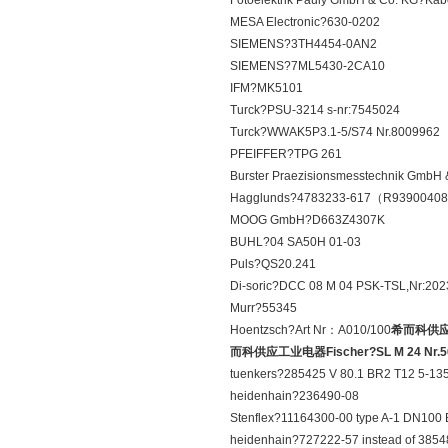
Fotoelektrik Pauly GmbH & Co. KG?K
MESA Electronic?630-0202
SIEMENS?3TH4454-0AN2
SIEMENS?7ML5430-2CA10
IFM?MK5101
Turck?PSU-3214 s-nr:7545024
Turck?WWAK5P3.1-5/S74 Nr.8009962
PFEIFFER?TPG 261
Burster Praezisionsmesstechnik GmbH
Hagglunds?4783233-617（R9390040
MOOG GmbH?D663Z4307K
BUHL?04 SA50H 01-03
Puls?QS20.241
Di-soric?DCC 08 M 04 PSK-TSL,Nr:20
Murr?55345
Hoentzsch?Art Nr：A010/100
希而科供应工业
而科供应工业电器Fischer?SL M 24 Nr.5
tuenkers?285425 V 80.1 BR2 T12 5-13
heidenhain?236490-08
Stenflex?11164300-00 type A-1 DN10
heidenhain?727222-57 instead of 3854