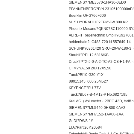
SIEMENS?7ME3570-1HA30-0ED0
PFANNENBERG?P/N 23105100000=P/N
Buerklin OHG?66F606
M+S HYDRAULIC?EPMV-W 800 KP
Phoenix Mecano?QKN07BC110090 SY
ALRE-IT Regeltechnik GmbH?G927001
heidenhain?LC483-720 Id.557649-14
SCHUNK?0361420 SRU+20-W-180-3
Staubli?RPL12.6816/KB
Druck?PTX-5-0-A-2-TC-A2-CB-H1-PA, -1
CFM?NA150 20X12X5,50
Turck?BI10-G30-Y1X
88015145 ;600 25M52?
KEYENCE?FU-77V
Turck?BL67-B-4M12-P No.6827195
Kral AG（Volumeter）?BEG 43D, tariff.n
SIEMENS?7ML5440-0HB00-0AA2
SIEMENS?7MH7152-1AA00-1AA
GeDi?DWS-1/*
LTA?Part[26]420584