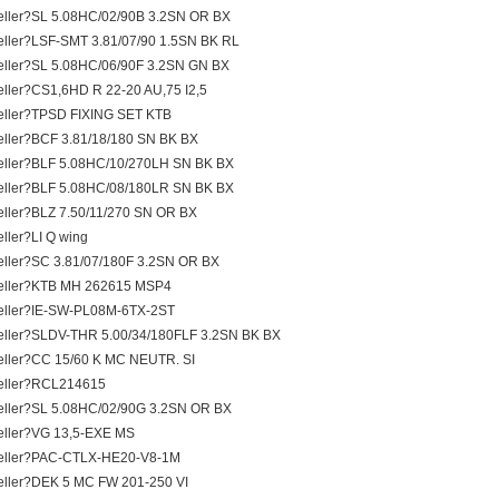
ller?SL 5.08HC/02/90B 3.2SN OR BX
ller?LSF-SMT 3.81/07/90 1.5SN BK RL
ller?SL 5.08HC/06/90F 3.2SN GN BX
ller?CS1,6HD R 22-20 AU,75 I2,5
ller?TPSD FIXING SET KTB
ller?BCF 3.81/18/180 SN BK BX
ller?BLF 5.08HC/10/270LH SN BK BX
ller?BLF 5.08HC/08/180LR SN BK BX
ller?BLZ 7.50/11/270 SN OR BX
ller?LI Q wing
ller?SC 3.81/07/180F 3.2SN OR BX
eller?KTB MH 262615 MSP4
ller?IE-SW-PL08M-6TX-2ST
ller?SLDV-THR 5.00/34/180FLF 3.2SN BK BX
ller?CC 15/60 K MC NEUTR. SI
eller?RCL214615
ller?SL 5.08HC/02/90G 3.2SN OR BX
ller?VG 13,5-EXE MS
eller?PAC-CTLX-HE20-V8-1M
ller?DEK 5 MC FW 201-250 VI