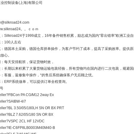
工业控制设备(上海)有限公司
y@silkroad24.com
/www.silkroad24。。ｃｏｍ
：Silkroad24于1999成立，16年备件销售积累，励志成为国内“零出错率”欧洲
：100人左右
式：德国本土采购，德国仓库拼单操作，为客户节约了成本，提高了采购效率。提供原
购放心。
期：每天安排航班，保证货物时效，
装：长期以来积累了大量货物运输包装经验，所有货物均在国内进行二次包装，规避国
务：客服，返修集中操作，*的售后系统确保客户无后顾之忧。
率：ERP系统做单，可以提供订单全程查询。
号
ller?FBCon PA CG/M12 2way Ex
ller?SAIBW-4/7
ller?BL 3.50/05/180LH SN OR BX PRT
ller?BLZ 7.62/05/180 SN OR BX
eller?VSPC 2CL HF 12VDC
eller?IE-C6FP8LB0003M40M40-B