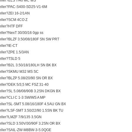
ller?ELS 7/40 MC WS
eller?PAC-S400-SD25-V1-6M
ller?ZEI 16-2/1AN
eller?SCM 4CO Z
ller?HTF DFF
ller?NexT 30/30/16 0gp ss
ller?BLZF 3.50/08/180F SN SW PRT
ller?IE-CT
ller?ZPE 1.5/3AN
ller?TSLD 5
ller?B2L 3.50/18/180LH SN BK BX
eller?SKMU M32 MS SC
ller?BLZP 5.08/20/90 SN OR BX
ller?DEK 5/3,5 MC FSZ 31-40
ller?SL 5.08/08/90B 3.2SN DKGN BX
ller?CLI C 1-3 SW/WS A MP
ller?SL-SMT 5.08/16/180F 4.5AU GN BX
ller?LSF-SMT 3.50/22/90 1.5SN BK TU
ller?LMZF 7/9/135 3.5GN
ller?SLD 3.50V/30/90F 3.2SN OR BX
eller?SAIL-ZW-M8BW-3-5.0QGE