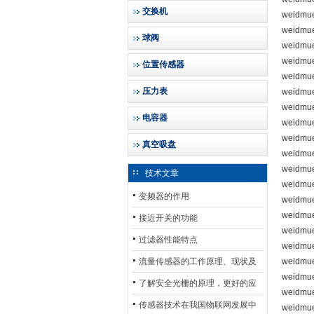
交换机
weidmue
weidmue
球阀
weidmue
weidmue
位置传感器
weidmue
压力表
weidmue
weidmue
电容器
weidmue
weidmue
真空吸盘
weidmue
weidmu
技术文章
weidmu
变频器的作用
weidmu
weidmue
接近开关的功能
weidmu
过滤器性能特点
weidmu
流量传感器的工作原理、现状及
weidmue
weidmue
其发展前景
了解安全光栅的原理，更好的应
weidmu
用安全光栅
传感器技术在我国物联网发展中
weidmue