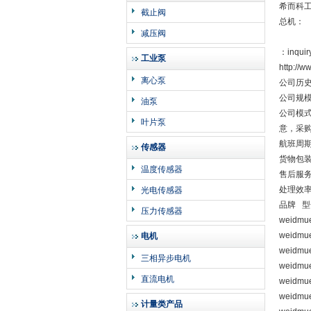
希而科
截止阀
总机：
减压阀
：inquir
工业泵
http:/
离心泵
公司历史
公司规模
油泵
公司模
叶片泵
意，采
航班周
传感器
货物包
温度传感器
售后服
处理效
光电传感器
品牌 型
压力传感器
weidmue
weidmue
电机
weidmue
三相异步电机
weidmue
直流电机
weidmu
weidmu
计量类产品