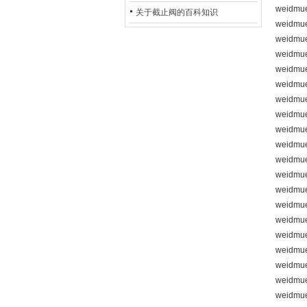
weidmue
的地位*
关于截止阀的百科知识
weidmue
weidmue
weidmue
weidmue
weidmue
weidmue
weidmu
weidmu
weidmue
weidmue
weidmu
weidmue
weidmue
weidmue
weidmue
weidmue
weidmue
weidmue
weidmue