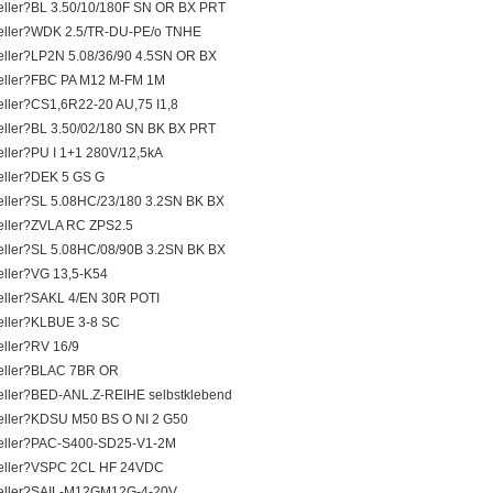
ller?BL 3.50/10/180F SN OR BX PRT
ller?WDK 2.5/TR-DU-PE/o TNHE
ller?LP2N 5.08/36/90 4.5SN OR BX
ller?FBC PA M12 M-FM 1M
ller?CS1,6R22-20 AU,75 I1,8
ller?BL 3.50/02/180 SN BK BX PRT
ller?PU I 1+1 280V/12,5kA
ller?DEK 5 GS G
ller?SL 5.08HC/23/180 3.2SN BK BX
ller?ZVLA RC ZPS2.5
ller?SL 5.08HC/08/90B 3.2SN BK BX
ller?VG 13,5-K54
ller?SAKL 4/EN 30R POTI
ller?KLBUE 3-8 SC
ller?RV 16/9
eller?BLAC 7BR OR
ller?BED-ANL.Z-REIHE selbstklebend
ller?KDSU M50 BS O NI 2 G50
eller?PAC-S400-SD25-V1-2M
eller?VSPC 2CL HF 24VDC
eller?SAIL-M12GM12G-4-20V