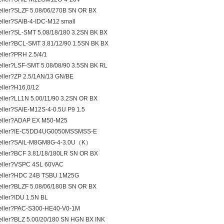
ller?SLZF 5.08/06/270B SN OR BX
ller?SAIB-4-IDC-M12 small
ller?SL-SMT 5.08/18/180 3.2SN BK BX
ller?BCL-SMT 3.81/12/90 1.5SN BK BX
ller?PRH 2.5/4/1
ller?LSF-SMT 5.08/08/90 3.5SN BK RL
ller?ZP 2.5/1AN/13 GN/BE
ller?H16,0/12
ller?LL1N 5.00/11/90 3.2SN OR BX
ller?SAIE-M12S-4-0.5U P9 1.5
eller?ADAP EX M50-M25
eller?IE-C5DD4UG0050MSSMSS-E
eller?SAIL-M8GM8G-4-3.0U（K）
ller?BCF 3.81/18/180LR SN OR BX
eller?VSPC 4SL 60VAC
eller?HDC 24B TSBU 1M25G
ller?BLZF 5.08/06/180B SN OR BX
ller?IDU 1.5N BL
eller?PAC-S300-HE40-V0-1M
ller?BLZ 5.00/20/180 SN HGN BX INK