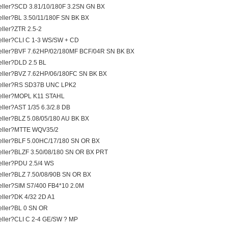
ller?SCD 3.81/10/180F 3.2SN GN BX
ller?BL 3.50/11/180F SN BK BX
ller?ZTR 2.5-2
ller?CLI C 1-3 WS/SW + CD
ller?BVF 7.62HP/02/180MF BCF/04R SN BK BX
ller?DLD 2.5 BL
ller?BVZ 7.62HP/06/180FC SN BK BX
eller?RS SD37B UNC LPK2
eller?MOPL K11 STAHL
ller?AST 1/35 6.3/2.8 DB
ller?BLZ 5.08/05/180 AU BK BX
eller?MTTE WQV35/2
ller?BLF 5.00HC/17/180 SN OR BX
ller?BLZF 3.50/08/180 SN OR BX PRT
ller?PDU 2.5/4 WS
ller?BLZ 7.50/08/90B SN OR BX
ller?SIM S7/400 FB4*10 2.0M
ller?DK 4/32 2D A1
ller?BL 0 SN OR
ller?CLI C 2-4 GE/SW ? MP