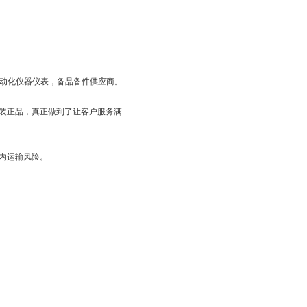
工业自动化仪器仪表，备品备件供应商。
装正品，真正做到了让客户服务满
内运输风险。