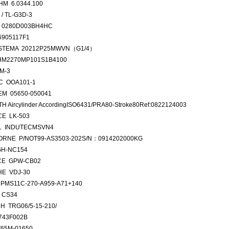
M 6.0344.100
/ TL-G3D-3
 0280D003BH4HC
905117F1
STEMA 20212P25MWVN（G1/4）
HM2270MP101S1B4100
M-3
C OOA101-1
M 05650-050041
 Aircylinder AccordingISO6431/PRA80-Stroke80Ref:0822124003
E LK-503
L INDUTECMSVN4
RNE P/NOT99-AS3503-202S/N：0914202000KG
GH-NC154
CE GPW-CB02
E VDJ-30
PMS11C-270-A959-A71+140
 CS34
H TRG06/5-15-210/
743F002B
65M-01650