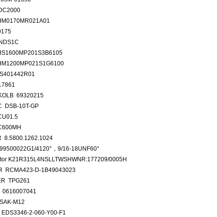
DC2000
HM0170MR021A01
0175
DNDS1C
S1600MP201S3B6105
HM1200MP021S1G6100
-S401442R01
17861
OLB 69320215
C DSB-10T-GP
U01.5
C600MH
 8.5800.1262.1024
99500022G1/4120°，9/16-18UNF60°
tor K21R315L4NSLLTWSHWNR:177209/0005H
 RCMA423-D-1B49043023
ER TPG261
0616007041
SAK-M12
EDS3346-2-060-Y00-F1