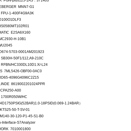
 PGN-plus125-1AS：371403
EBERGER MNN7-G1
FPU-1-400F4G9A3K
D100O1DLF3
HS0580MT102R01
ATIC E2SA6X160
C2930-H-10B1
WU2045
674-5703-0001AM201923
SB30H-50F1/112,A9-210C
RFBN/HC330DL10D1.X/-L24
S 7ML5426-OBF00-0AC0
D65-4096G4096C2Z15
LINDE 8619002201024PPR
 CPA250-A00
 1700R050W/HC
4D1750PSIG(52BAR)1.0-18PSID(0.069-1.24BAR）
KTS25-50-T-SV-01
M140-30-120-P1-45-S1-B0
-Interface-S7Analyzer
ORK 7010001800