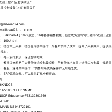
欧洲工控产品 超快物流 *
工业控制设备(上海)有限公司
y@silkroad24.com
/www.silkroad24。。ｃｏｍ
：Silkroad24于1999成立，16年备件销售积累，励志成为国内“零出错率”欧洲
：100人左右
式：德国本土采购，德国仓库拼单操作，为客户节约了成本，提高了采购效率。提供原
购放心。
期：每天安排航班，保证货物时效，
装：长期以来积累了大量货物运输包装经验，所有货物均在国内进行二次包装，规避国
务：客服，返修集中操作，*的售后系统确保客户无后顾之忧。
率：ERP系统做单，可以提供订单全程查询。
号
86KNDCB
R PV180R1K1T1NMMC
NSOR EdgesensorFE3132301369
WH2-01
MANN NS 943722101