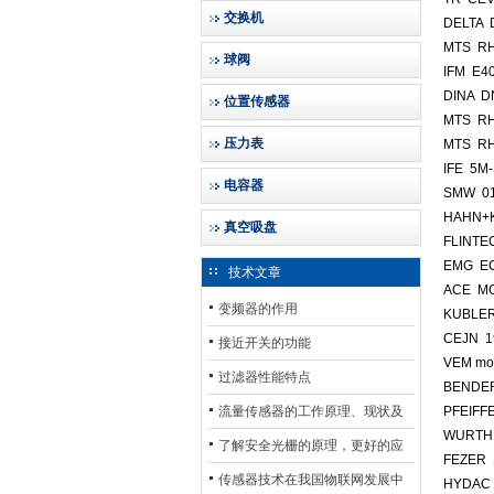
交换机
DELTA 
MTS R
球阀
IFM E4
DINA 
位置传感器
MTS RH
压力表
MTS R
IFE 5M
电容器
SMW 0
HAHN+K
真空吸盘
FLINTE
EMG EC
技术文章
ACE M
变频器的作用
KUBLER
CEJN 1
接近开关的功能
VEM mo
过滤器性能特点
BENDER
流量传感器的工作原理、现状及
PFEIFF
WURTH 
其发展前景
了解安全光栅的原理，更好的应
FEZER 
用安全光栅
传感器技术在我国物联网发展中
HYDAC 