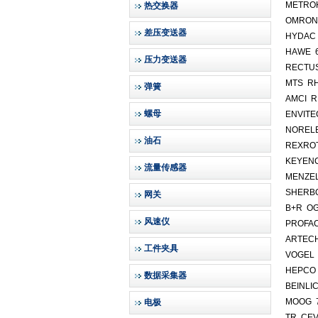
METROH
热交换器
OMRON 
差压变送器
HYDAC
HAWE 6
压力变送器
RECTU
MTS R
弹簧
AMCI R
螺母
ENVITE
NORELE
油石
REXROTH
KEYENC
流量传感器
MENZE
SHERBO
网关
B+R O
风速仪
PROFA
ARTECH
工件夹具
VOGEL 
HEPCO
数据采集器
BEINLIC
MOOG 
电极
TR CEV