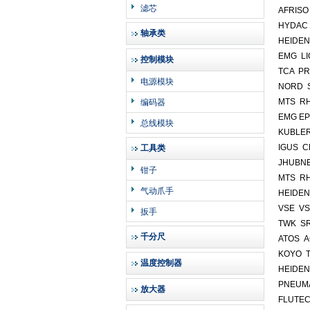
滤芯
AFRISO
HYDAC 
轴承类
HEIDEN
EMG LI
控制模块
TCA PR
电源模块
NORD S
MTS R
编码器
EMG EP
总线模块
KUBLER
IGUS C
工具类
JHUBNE
钳子
MTS R
气动爪手
HEIDEN
VSE VS
扳手
TWK SR
千分尺
ATOS A
KOYO T
温度控制器
HEIDEN
PNEUMA
放大器
FLUTEC