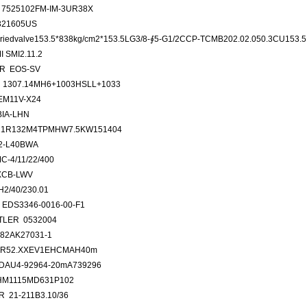
7525102FM-IM-3UR38X
321605US
riedvalve153.5*838kg/cm2*153.5LG3/8-∮5-G1/2CCP-TCMB202.02.050.3CU153
 SMI2.11.2
R EOS-SV
1307.14MH6+1003HSLL+1033
M11V-X24
IA-LHN
21R132M4TPMHW7.5KW151404
2-L40BWA
C-4/11/22/400
XCB-LWV
2/40/230.01
EDS3346-0016-00-F1
LER 0532004
82AK27031-1
BR52.XXEV1EHCMAH40m
DAU4-92964-20mA739296
HM1115MD631P102
 21-211B3.10/36