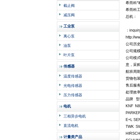
希而科*
截止阀
希而科
减压阀
总机：
工业泵
：inquir
离心泵
http:/
公司历史
油泵
公司规模
叶片泵
公司模
意，采
传感器
航班周
温度传感器
货物包
售后服
光电传感器
处理效
压力传感器
品牌 型
KNF N
电机
PARKE
三相异步电机
E+L SE
直流电机
TWK S
HIRSCH
计量类产品