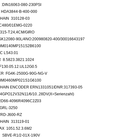
 :DIN16063-080-230PSI
HDA3844-B-400-000
HAIN 310128-03
C480/01EMG-0220
315-T:24,4CM/GIRO
K12080-90L/4NO:200980820-400/30016643197
HM0140MP151S2B6100
C LS43.01
 8.5823.3821.1024
F130.05.12.UL12G0.5
R FG4K-2500G-90G-NG-V
HM0460MP021S1G6100
HAIN ENCODER ERN1331051IDNR:317393-05
4GPO12V32N11/6/10..28DV(X=Serienzahl)
D66-4096R4096C2Z03
GRL-3250
RD-J600-RZ
HAIN 313119-01
X 1051.52.3.6M2
 SBVE-R1/2-01X-190V