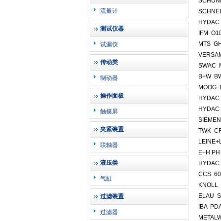
SCHUNK
流量计
SCHNE
HYDAC 
测试仪器
IFM O1
MTS G
试漏仪
VERSAM
传动类
SWAC M
B+W B
制动器
MOOG D
操作面板
HYDAC 
HYDAC 
触摸屏
SIEMEN
夹紧装置
TWK CR
LEINE+
联轴器
E+H PH
液压类
HYDAC
CCS 60
气缸
KNOLL 
ELAU S
过滤装置
IBA PDA
过滤器
METALW