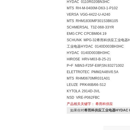
HYDAC 0110R020BN3HC
MTS RH-M-0400M-D63-1-P102
VERSA VGG-4422-U-A240
MTS RHM1830MP301S3B6105
SCHMERSAL T3Z-068-33YR
EMG CPC CPCBMI04.19
SCHUNK MPG-32希而科供应工业电器H
工业电器HYDAC 0140D003BH3HC
HYDAC 0140D003BH3HC
HIROSE HRV-M03-B-25-21
P+F NBN3-F25F-E8P,SN:83271002
ELETTROTEC PMM2A48V/0.5A
MTS RHM0670MR031A01
LEUZE PRK46B/66-S12
KYTOLA 2914D-3VL
NSD VRE-P062FBC
产品相关关键字：
希而科供应
如果你对
希而科供应工业电器HYDAC 01