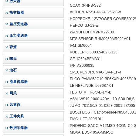
放大器
COAX 3-HPB-S32
ALTHEN NSS1-IP-24E-5-2GW
热交换器
HOPPECKE 12VPOWER.COMSB6012
差压变送器
HEPCO SJ-13-E
WANDFLUH MVPM22-160
压力变送器
MTS SENSOR RHM0950MR021A01
IFM SM6004
弹簧
KUBLER 8.5883.5482.G323
螺母
GE IC694BEM331
IPF AY000035
油石
SPECKENDRUMAG 3V4-EF-4
ELCO PAMM58C10-BF6XXR-4096/819
流量传感器
LEINE+LINDE 507687-01
FESTO MFH-5/3-E-1/4-B
网关
ASM WS10-1000-420A-L10-SB0-D8;Ser
风速仪
JUMO 701150/8-01-0253-2001-23/005
BUSCHJOST Catno/besel-Nr8504303.
工件夹具
EMG HFE-300/10H
PHOENIX SACC-M12MSD-4CON-C9-
数据采集器
MOXA EDS-405A-MM-SC