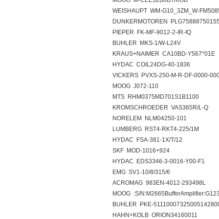
MOOG M-CEE32B6BT/KOB
WEISHAUPT WM-G10_3ZM_W-FM508
DUNKERMOTOREN PLG7588875015
PIEPER FK-MF-9012-2-IR-IQ
BUHLER MKS-1/W-L24V
KRAUS+NAIMER CA10BD-Y567*01E
HYDAC COIL24DG-40-1836
VICKERS PVXS-250-M-R-DF-0000-00
MOOG J072-110
MTS RHM0375MD701S1B1100
KROMSCHROEDER VAS365R/L-Q
NORELEM NLM04250-101
LUMBERG RST4-RKT4-225/1M
HYDAC FSA-381-1X/T/12
SKF MOD-1016+924
HYDAC EDS3346-3-0016-Y00-F1
EMG SV1-10/8/315/6
ACROMAG 983EN-4012-293498L
MOOG :S/N:M2665BufferAmplifier:G12
BUHLER PKE-5111000732500514280
HAHN+KOLB ORION34160011