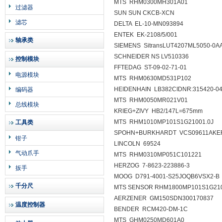
MTS RHM0300MH301A01
过滤器
SUN SUN CKCB-XCN
滤芯
DELTA EL-10-MN093894
ENTEK EK-2108/5/001
轴承类
SIEMENS SitransLUT4207ML5050-0A
SCHNEIDER NS LV510336
控制模块
FFTEDAG ST-09-02-71-01
电源模块
MTS RHM0630MD531P102
HEIDENHAIN LB382CIDNR:315420-0
编码器
MTS RHM0050MR021V01
总线模块
KRIEG+ZIVY HB2/147L=675mm
MTS RHM1010MP101S1G21001.0J
工具类
SPOHN+BURKHARDT VCS09611AKE
钳子
LINCOLN 69524
气动爪手
MTS RHM0310MP051C101221
HERZOG 7-8623-223886-3
扳手
MOOG D791-4001-S25JOQB6VSX2-B
千分尺
MTS SENSOR RHM1800MP101S1G21
AERZENER GM150SDN300170837
温度控制器
BENDER RCM420-DM-1C
MTS GHM0250MD601A0