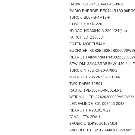
HAWA HZ45Nr:3186-0045-00-16
RADIO-ENERGIE RE0444R1B0.06EGC
TURCK BL67-B-4M12-P
COMET X MXR-226
HYDAC HDA3840-A-250-Y24(6m)
FAIRCHILD Z16830
ENTEK MODEL544M
EUCHNER KCB2B2B2B2B0000V0WS
REXROTH Aircylinder Ref:0822125002
SEW DM132M4/SRD5.5KW1430r/minF
TURCK NI75U-CP80-AP6X2
MAYR 891.285.2Nr：7011644
TWK DAF66-12B01
RAUTE TPL-300T-0-0-LS1-LP1
WEIDMULLER 8742620000PASCMR2.
LEINE+LINDE 861-007456-2048
REXROTH R901017022
FANAL FF4-2DAH
BAUER UNDK30U6103/S14
BALLUFF BTL5-S173-M0300-P-KA05