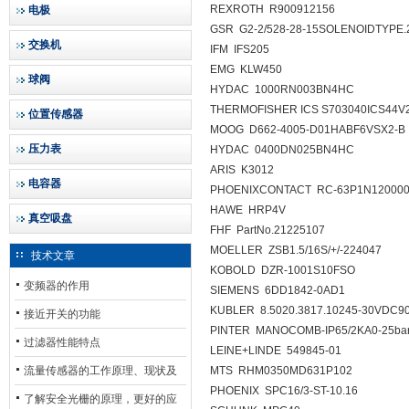
REXROTH R900912156
电极
GSR G2-2/528-28-15SOLENOIDTYPE.
交换机
IFM IFS205
EMG KLW450
球阀
HYDAC 1000RN003BN4HC
THERMOFISHER ICS S703040ICS44
位置传感器
MOOG D662-4005-D01HABF6VSX2-B
压力表
HYDAC 0400DN025BN4HC
ARIS K3012
电容器
PHOENIXCONTACT RC-63P1N12000
HAWE HRP4V
真空吸盘
FHF PartNo.21225107
MOELLER ZSB1.5/16S/+/-224047
技术文章
KOBOLD DZR-1001S10FSO
变频器的作用
SIEMENS 6DD1842-0AD1
KUBLER 8.5020.3817.10245-30VDC9
接近开关的功能
PINTER MANOCOMB-IP65/2KA0-25ba
过滤器性能特点
LEINE+LINDE 549845-01
流量传感器的工作原理、现状及
MTS RHM0350MD631P102
PHOENIX SPC16/3-ST-10.16
其发展前景
了解安全光栅的原理，更好的应