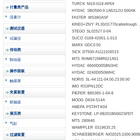
TURCK NI10-G18-AP6X
计量类产品
HYDAC SBO500-0.1A6/112U-500AK
流量计
FASTER WS38GASF
KRIEG+ZIVY PL30/31770cabletrough，f
测试仪器
STEGO SL02527.0-04
SUCO 0169-42001-1-013
试漏仪
MARX GDC0.50
传动类
SICK DT500-A1111026515
MTS RHM0720MR021A01
制动器
HYDAC 0660D005BN3HC
操作面板
HYDAC 0240D050W/HC
NORIS SL-44.111-04.00.23.00.00
触摸屏
IMO RS3PN12DC
夹紧装置
PIEPER B85385-1-04-8
MOOG D634-514A
联轴器
AMEPA PST/HT-K04
液压类
KEYSTONE LP-0B201BN002SPDT
MTS 280640
气缸
WAMPFLER 0319635.25
SCHNEEBERGER N/O2025,1000,900
过滤装置