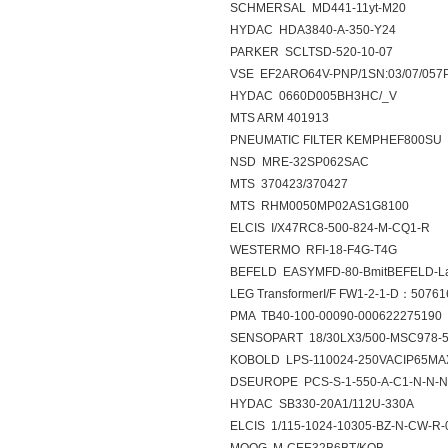
SCHMERSAL MD441-11yt-M20
HYDAC HDA3840-A-350-Y24
PARKER SCLTSD-520-10-07
VSE EF2ARO64V-PNP/1SN:03/07/057P
HYDAC 0660D005BH3HC/_V
MTS ARM 401913
PNEUMATIC FILTER KEMPHEF800SU
NSD MRE-32SP062SAC
MTS 370423/370427
MTS RHM0050MP02AS1G8100
ELCIS I/X47RC8-500-824-M-CQ1-R
WESTERMO RFI-18-F4G-T4G
BEFELD EASYMFD-80-BmitBEFELD-Lab
LEG TransformerI/F FW1-2-1-D：50761
PMA TB40-100-00090-000622275190
SENSOPART 18/30LX3/500-MSC978-
KOBOLD LPS-110024-250VACIP65MA
DSEUROPE PCS-S-1-550-A-C1-N-N-N
HYDAC SB330-20A1/112U-330A
ELCIS 1/115-1024-10305-BZ-N-CW-R-