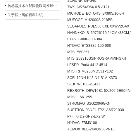
SCHUNK MPG40
用安全光栅
传感器技术在我国物联网发展中
TWK IW254/064-0.5-A121
MICRODETECTORS BX80S/10-0H
的地位*
关于截止阀的百科知识
MUEGGE MH2000S-218BB
VEGAPULS PULS56K.XDXXWV2GAX
HAHN+KOLB 69726110;24CM×38CM;1
ETAS F-00K-000-384
HYDAC ETS3885-150-000
MTS :560357
MTS 253310SSIPROGRAMMINGKIT
LESER Part#:4412.4514
MTS RHM0250MD531P102
SOR 12NN-K45-N4-B1A-X373
SICK WL100-P1432
REXROTH DBW10B1-5X/200-6EG24N
MTS ：561255
STROMAG SSG230/6GKN
SUETRON PANEL TP21AS/721030
P+F KFD2-SR2-EX2.W
HYDAC ZBM3100
XOMOX XLB-24ADN50PN16