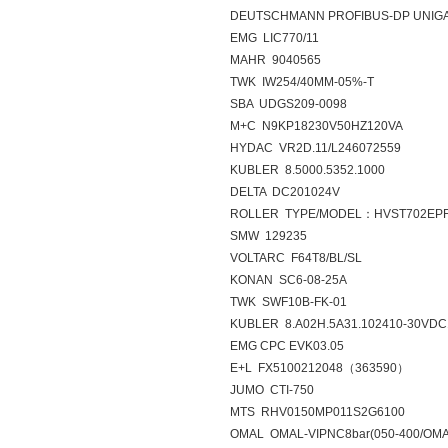
DEUTSCHMANN PROFIBUS-DP UNIGA
EMG LIC770/11
MAHR 9040565
TWK IW254/40MM-05%-T
SBA UDGS209-0098
M+C N9KP18230V50HZ120VA
HYDAC VR2D.11/L246072559
KUBLER 8.5000.5352.1000
DELTA DC201024V
ROLLER TYPE/MODEL：HVST702EPFAB
SMW 129235
VOLTARC F64T8/BL/SL
KONAN SC6-08-25A
TWK SWF10B-FK-01
KUBLER 8.A02H.5A31.102410-30VDC
EMG CPC EVK03.05
E+L FX5100212048（363590）
JUMO CTI-750
MTS RHV0150MP011S2G6100
OMAL OMAL-VIPNC8bar(050-400/OMA