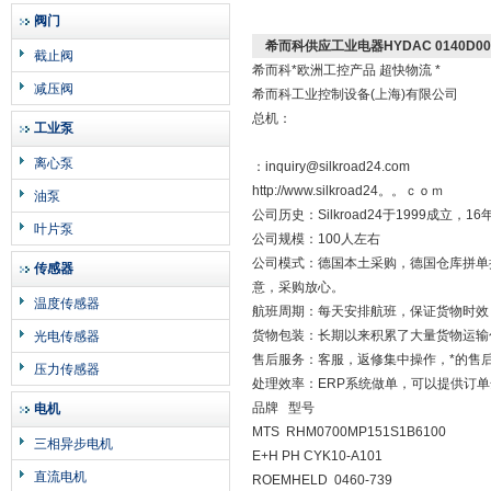
阀门
希而科供应工业电器HYDAC 0140D00
截止阀
希而科*欧洲工控产品 超快物流 *
减压阀
希而科工业控制设备(上海)有限公司
总机：
工业泵
离心泵
：inquiry@silkroad24.com
http://www.silkroad24。。ｃｏｍ
油泵
公司历史：Silkroad24于1999成
叶片泵
公司规模：100人左右
公司模式：德国本土采购，德国仓库拼单
传感器
意，采购放心。
温度传感器
航班周期：每天安排航班，保证货物时效
货物包装：长期以来积累了大量货物运输
光电传感器
售后服务：客服，返修集中操作，*的售
压力传感器
处理效率：ERP系统做单，可以提供订
品牌 型号
电机
MTS RHM0700MP151S1B6100
三相异步电机
E+H PH CYK10-A101
直流电机
ROEMHELD 0460-739