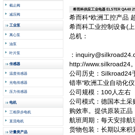
截止阀
希而科供应工业电器 ELSTER QA40 25 
减压阀
希而科*欧洲工控产品 
工业泵
希而科工业控制设备(
总机：
离心泵
油泵
叶片泵
：inquiry@silkroad24
http://www.silkroa
传感器
公司历史：Silkroa
温度传感器
错率”欧洲工业自动化
光电传感器
公司规模：100人左右
压力传感器
公司模式：德国本土采
电机
购效率。提供原装正品
三相异步电机
航班周期：每天安排航
直流电机
货物包装：长期以来积
计量类产品