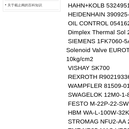
HAHN+KOLB 532495
的地位*
关于截止阀的百科知识
HEIDENHAIN 390925
OIL CONTROL 05416
Dimplex Thermal Sol
SIEMENS 1FK7060-5
Solenoid Valve EURO
10kg/cm2
VISHAY SK700
REXROTH R9021933
WAMPFLER 81509-0
SWAGELOK 12M0-1-
FESTO M-22P-22-SW
HBM WA-L-100W-32K
STROMAG NFU2-AA 