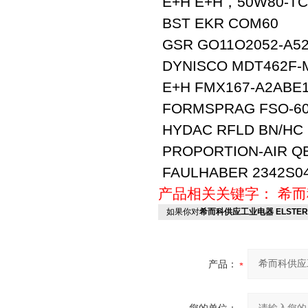
E+H E+H，50W80-TC
BST EKR COM60
GSR GO11O2052-A52
DYNISCO MDT462F-M
E+H FMX167-A2ABE
FORMSPRAG FSO-60
HYDAC RFLD BN/HC 
PROPORTION-AIR Q
FAULHABER 2342S04
产品相关关键字：
希而
如果你对
希而科供应工业电器 ELSTER QA
产品：