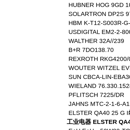
HUBNER HOG 9GD 10
SOLARTRON DP2S 97
HBM K-T12-S003R-G-
USDIGITAL EM2-2-800
WALTHER 32A//239
B+R 7DO138.70
REXROTH RKG4200/
WOUTER WITZEL EV
SUN CBCA-LIN-EBA30
WIELAND 76.330.152
PFLITSCH 7225/DR
JAHNS MTC-2-1-6-A1
ELSTER QA40 25 G I
工业电器 ELSTER QA40