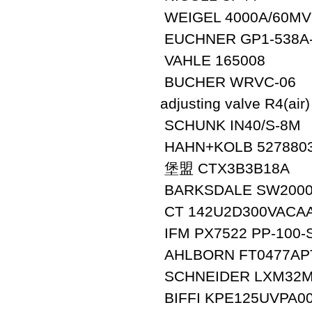
WEIGEL 4000A/60MV
EUCHNER GP1-538A-
VAHLE 165008
BUCHER WRVC-06
adjusting valve R4(
SCHUNK IN40/S-8M
HAHN+KOLB 527880
堡盟 CTX3B3B18A
BARKSDALE SW2000 
CT 142U2D300VACA
IFM PX7522 PP-100-
AHLBORN FT0477AP
SCHNEIDER LXM32
BIFFI KPE125UVPA0