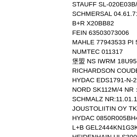
STAUFF SL-020E03B
SCHMERSAL 04.61.7
B+R X20BB82
FEIN 63503073006
MAHLE 77943533 PI 
NUMTEC 011317
堡盟 NS IWRM 18U95
RICHARDSON COUDE 
HYDAC EDS1791-N-2
NORD SK112M/4 NR：
SCHMALZ NR:11.01.1
JOUSTOLIITIN OY T
HYDAC 0850R005BH
L+B GEL2444KN1G3
HEIDENHAIN ULS300