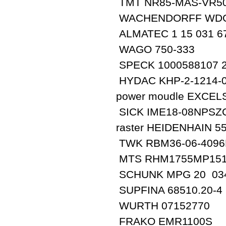
TMT NR85-MAS-VR50-
WACHENDORFF WDG1
ALMATEC 1 15 031 6
WAGO 750-333
SPECK 1000588107 
HYDAC KHP-2-1214-
power moudle EXCE
SICK IME18-08NPSZ
raster HEIDENHAIN 5
TWK RBM36-06-409
MTS RHM1755MP151
SCHUNK MPG 20 03
SUPFINA 68510.20-4
WURTH 07152770
FRAKO EMR1100S