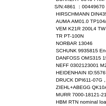
S/N:4861 ：00449670
HIRSCHMANN DIN43
AUMA AM01.0 TP104/
VEM K21R 200L4 TW
TR PT-100N
NORBAR 13046
SCHUNK 9935815 Ener
DANFOSS OMS315 1
NEFF 0302123001 M2
HEIDENHAIN ID:5576
DRUCK DPI611-07G，
ZIEHL+ABEGG QK10A-
MURR 7000-18121-2
HBM RTN nominal loa