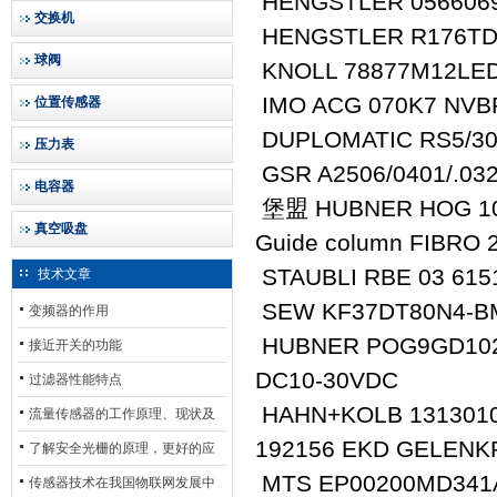
HENGSTLER 0566069
交换机
HENGSTLER R176TD
球阀
KNOLL 78877M12LED
IMO ACG 070K7 NVB
位置传感器
DUPLOMATIC RS5/3
压力表
GSR A2506/0401/.03
电容器
堡盟 HUBNER HOG 10 D
真空吸盘
Guide column FIBRO 2
STAUBLI RBE 03 615
技术文章
SEW KF37DT80N4-BM
变频器的作用
HUBNER POG9GD1024I
接近开关的功能
DC10-30VDC
过滤器性能特点
HAHN+KOLB 131301
流量传感器的工作原理、现状及
192156 EKD GELENKR
其发展前景
了解安全光栅的原理，更好的应
MTS EP00200MD341
用安全光栅
传感器技术在我国物联网发展中