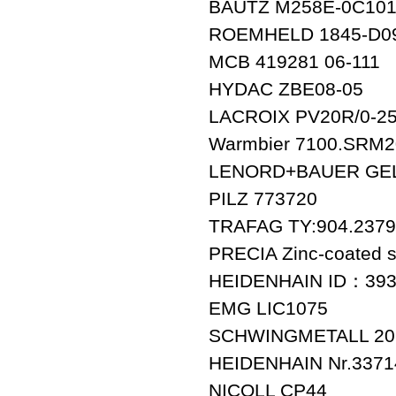
BAUTZ M258E-0C101
ROEMHELD 1845-D0
MCB 419281 06-111
HYDAC ZBE08-05
LACROIX PV20R/0-25
Warmbier 7100.SRM2
LENORD+BAUER GEL
PILZ 773720
TRAFAG TY:904.2379.
PRECIA Zinc-coated st
HEIDENHAIN ID：393
EMG LIC1075
SCHWINGMETALL 20
HEIDENHAIN Nr.3371
NICOLL CP44