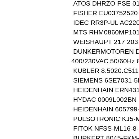
ATOS DHRZO-PSE-012
FISHER EU03752520
IDEC RR3P-UL AC220
MTS RHM0860MP101
WEISHAUPT 217 203 
DUNKERMOTOREN DR6
400/230VAC 50/60Hz 
KUBLER 8.5020.C511
SIEMENS 6SE7031-5
HEIDENHAIN ERN431.
HYDAC 0009L002BN
HEIDENHAIN 605799
PULSOTRONIC KJ5-
FITOK NFSS-ML16-8
BURKERT 8045-FKM-