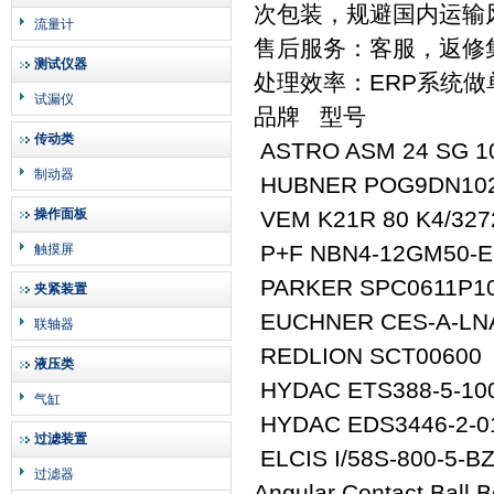
次包装，规避国内运输
流量计
售后服务：客服，返修
测试仪器
处理效率：ERP系统
试漏仪
品牌 型号
传动类
ASTRO ASM 24 SG 10
制动器
HUBNER POG9DN1024
操作面板
VEM K21R 80 K4/327
P+F NBN4-12GM50-E
触摸屏
PARKER SPC0611P1
夹紧装置
EUCHNER CES-A-LNA
联轴器
REDLION SCT00600
液压类
HYDAC ETS388-5-10
气缸
HYDAC EDS3446-2-0
过滤装置
ELCIS I/58S-800-5-B
过滤器
Angular Contact Ball