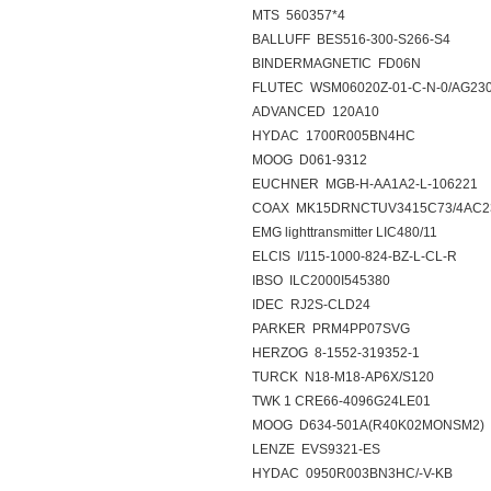
MTS 560357*4
BALLUFF BES516-300-S266-S4
BINDERMAGNETIC FD06N
FLUTEC WSM06020Z-01-C-N-0/AG230
ADVANCED 120A10
HYDAC 1700R005BN4HC
MOOG D061-9312
EUCHNER MGB-H-AA1A2-L-106221
COAX MK15DRNCTUV3415C73/4AC230
EMG lighttransmitter LIC480/11
ELCIS I/115-1000-824-BZ-L-CL-R
IBSO ILC2000I545380
IDEC RJ2S-CLD24
PARKER PRM4PP07SVG
HERZOG 8-1552-319352-1
TURCK N18-M18-AP6X/S120
TWK 1 CRE66-4096G24LE01
MOOG D634-501A(R40K02MONSM2)
LENZE EVS9321-ES
HYDAC 0950R003BN3HC/-V-KB