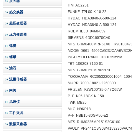
放大器
IFM AC2251
FUNKE TPL00-K-10-22
热交换器
HYDAC HDA3840-A-500-124
差压变送器
HYDAC HDA3840-A-500-124
ROEMHELD 0460-659
压力变送器
SIEMENS 6DD16070CA0
MTS GHM0400MRR51A0：R9010847
弹簧
MOOG D661–4506C/G23JOAA6VSX2
螺母
INGERSOLLRAND 10210thimble
TBT 106208-7160-01
油石
MTS GHM0150MR022R01
YOKOHAMA RC2053220001004=1004
流量传感器
MURR 7000-18021-2260300
FRIZLEN FZW100*35-0.47Ω65W
网关
P+F NJ5-18GK-N-150
风速仪
TWK MB25
M+C N9KP18
工件夹具
P+F NBB15-30GM50-E2
MTS RHM0225MP151S2G6100
数据采集器
PAULY PP2441QS/308/R153230VAC/R