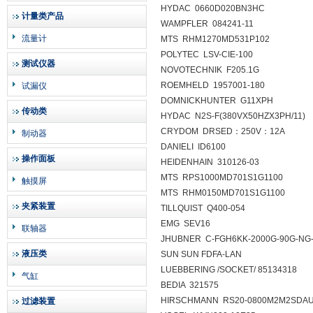
HYDAC 0660D020BN3HC
计量类产品
WAMPFLER 084241-11
流量计
MTS RHM1270MD531P102
POLYTEC LSV-CIE-100
测试仪器
NOVOTECHNIK F205.1G
ROEMHELD 1957001-180
试漏仪
DOMNICKHUNTER G11XPH
传动类
HYDAC N2S-F(380VX50HZX3PH/11)
CRYDOM DRSED：250V：12A
制动器
DANIELI ID6100
操作面板
HEIDENHAIN 310126-03
MTS RPS1000MD701S1G1100
触摸屏
MTS RHM0150MD701S1G1100
夹紧装置
TILLQUIST Q400-054
EMG SEV16
联轴器
JHUBNER C-FGH6KK-2000G-90G-NG-
液压类
SUN SUN FDFA-LAN
LUEBBERING /SOCKET/ 85134318
气缸
BEDIA 321575
HIRSCHMANN RS20-0800M2M2SDA
过滤装置