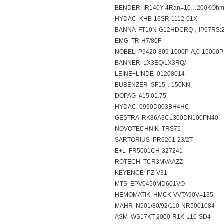
BENDER IR140Y-4Ran=10…200KOh
HYDAC KHB-16SR-1112-01X
BANNA FT10N-G12HDCRQ，IP67RS
EMG TR-H7/80F
NOBEL P9420-809-1000P-A,0-15000P
BANNER LX3EQ/LX3RQ/
LEINE+LINDE 01208014
BUBENZER SF15：150KN
DOPAG 415.01.75
HYDAC 0990D003BH4HC
GESTRA RK86A3CL300DN100PN40
NOVOTECHNIK TRS75
SARTORIUS PR6201-23/2T
E+L FR5001CH-327241
ROTECH TCR3MVAAZZ
KEYENCE PZ-V31
MTS EPV0450MD601VO
HEMOMATIK HMCK-VVTA90V=135
MAHR N501/80/92/110-NR5001084
ASM WS17KT-2000-R1K-L10-SD4