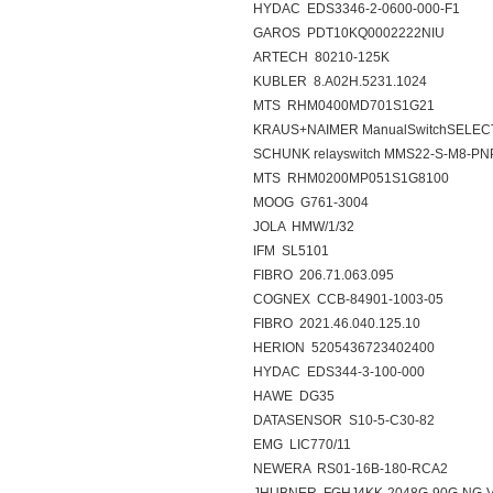
HYDAC EDS3346-2-0600-000-F1
GAROS PDT10KQ0002222NIU
ARTECH 80210-125K
KUBLER 8.A02H.5231.1024
MTS RHM0400MD701S1G21
KRAUS+NAIMER ManualSwitchSELEC
SCHUNK relayswitch MMS22-S-M8-PN
MTS RHM0200MP051S1G8100
MOOG G761-3004
JOLA HMW/1/32
IFM SL5101
FIBRO 206.71.063.095
COGNEX CCB-84901-1003-05
FIBRO 2021.46.040.125.10
HERION 5205436723402400
HYDAC EDS344-3-100-000
HAWE DG35
DATASENSOR S10-5-C30-82
EMG LIC770/11
NEWERA RS01-16B-180-RCA2