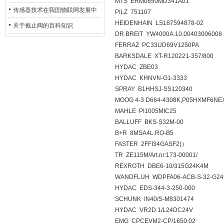
MTS ERM0650MD341A01
用安全光栅
传感器技术在我国物联网发展中
PILZ 751107
HEIDENHAIN LS187594878-02
的地位*
关于截止阀的百科知识
DR.BREIT YW4000A.10.00403006008
FERRAZ PC33UD69V1250PA
BARKSDALE XT-R120221-357/800
HYDAC ZBE03
HYDAC KHNVN-G1-3333
SPRAY B1HHSJ-SS120340
MOOG 4-3 D664-4308K,P05HXMF6NE
MAHLE PI1005MIC25
BALLUFF BKS-S32M-00
B+R 8MSA4L.RO-B5
FASTER 2FFI34GASF2(）
TR ZE115M/Art.nr:173-00001/
REXROTH DBE6-10/315G24K4M
WANDFLUH WDPFA06-ACB-S-32-G24
HYDAC EDS-344-3-250-000
SCHUNK IN40/S-M8301474
HYDAC VR2D.1/L24DC24V
EMG CPCEVM2-CP/1650.02