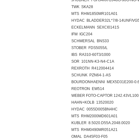
JHUBNER FGHJ4KK-2048G-90G-NG-V
TWK SKA28
MTS RHM1850MR101A01
HYDAC BLADDER32L*7/8-14UNF/VG
ECKELMANN SEXCI0141S
IFM IGC204
SCHMERSAL BNS33
STOBER FDS5055/L
IBS RA310-60T3/1000
SOR 101NN-K3-N4-C1A
REXROTH R412004414
SCHUNK PZN64-1-AS
BOURDONHAENNI MEX5D31E200-0.
REOTRON EW514
WEBER FOTO-CAPTOR 1242.43VL10
HAHN+KOLB 13520020
HYDAC 0055D005BN4HC
MTS RHM2000MD601A01
KUBLER 8.5020.D55A.2048.0020
MTS RHM0490MR051A21
OMAL DA45F03-F05