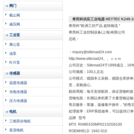
阀门
截止阀
希而科供应工业电器 HEYTEC K249-18/
减压阀
希而科*欧洲工控产品 超快物流 *
希而科工业控制设备(上海)有限公司
工业泵
总机：
离心泵
：inquiry@silkroad24.com
油泵
http://www.silkroad24。。ｃｏｍ
叶片泵
公司历史：Silkroad24于1999成
公司规模：100人左右
传感器
公司模式：德国本土采购，德国仓库拼单
温度传感器
意，采购放心。
航班周期：每天安排航班，保证货物时效
光电传感器
货物包装：长期以来积累了大量货物运输
压力传感器
售后服务：客服，返修集中操作，*的售
处理效率：ERP系统做单，可以提供订
电机
品牌 型号
三相异步电机
MTS RHM0150MP021S2G6100
直流电机
ROEMHELD 1942-010