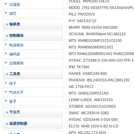
VOGEL WVN200-10E25
过滤器
MOOG J761-003ATYPE:S63J0GA4VPL
滤芯
PILZ PNOZXV3
P+F 9401/10*10
轴承类
MURR 9000-41034-0401000
SCHUNK RH905Ident-NO:360110
控制模块
MTS RHM0320MP151S1G1100
电源模块
MTS RHM0800MD601V01
MTS RHM1200MD601A01 RHM1200M
编码器
HYDAC ETS388-5-150-000+SS+TFP-
总线模块
IFM TK7480
HAAKE HSM1240-800
工具类
PHOENIX IBIL24DO16-PAC2861292
钳子
AB 1756-PA72
气动爪手
MTS GHM1150R021AO
LEINE+LINDE 466333333
扳手
STOBER SDS50151023003
千分尺
SWAC MC2930-H-10B1
HYDAC EDS3446-3-016-000
温度控制器
ELCIS I/64B-1024-5-BZ-N-CD
MTS NO.252.173-D53