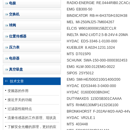
RADIO-ENERGIE RE.0444RIB0.2CAC
电极
EMG EB300-50
交换机
BINDICATOR RB-H-6H370/H192/H38
MEL MI-250/NJ25-7M604267
球阀
ELCIS W9018000815BZCCLR
INELTA IMA2-LVDT-2.5-B-24V-4-20MA
位置传感器
HYDAC EDS-3346-1-0100-000
压力表
KUEBLER 8.A02H.1231.1024
MTS D7015P0
电容器
SCHUNK SWA-150-000-0000302453
EMG KLW-300.012EMG-0022
真空吸盘
SIPOS 2SY5012
EMG SMI-HE/500/2100/1400/200
技术文章
HYDAC EDS3446-3-0400-000
变频器的作用
HYDAC 0160D003BN3HC
DUTYMAXDS 115DSB301CAAAA
接近开关的功能
MTS RHM0130MP141S2G6100
过滤器性能特点
BRONKHORST F-202AV-M20-AAD-44
流量传感器的工作原理、现状及
HYDAC VR2LE.1
MTS 403448
其发展前景
了解安全光栅的原理，更好的应