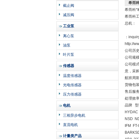
希而科
截止阀
希而科*
减压阀
希而科
总机：
工业泵
离心泵
：inquir
http:/
油泵
公司历史
叶片泵
公司规模
公司模
传感器
意，采
温度传感器
航班周
货物包
光电传感器
售后服
压力传感器
处理效
品牌 型
电机
HYDAC 
三相异步电机
NSD ND
直流电机
IFM FT-
BARKSD
计量类产品