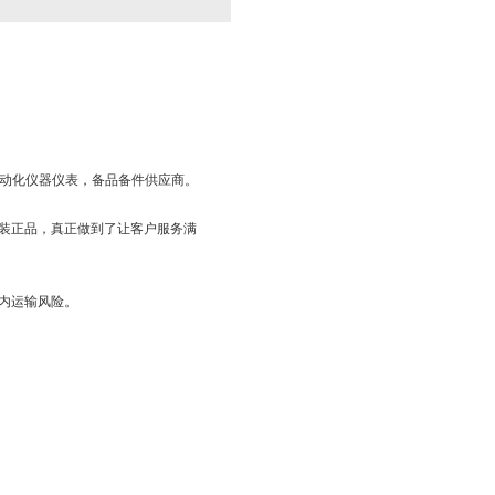
工业自动化仪器仪表，备品备件供应商。
装正品，真正做到了让客户服务满
内运输风险。