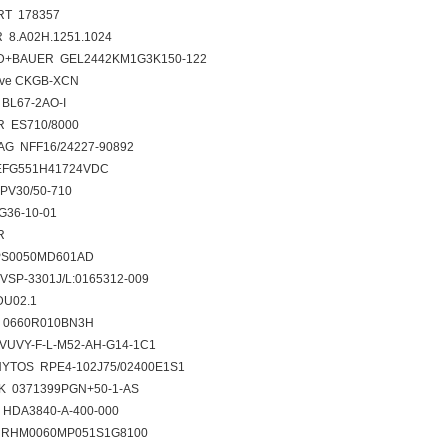
T 178357
 8.A02H.1251.1024
+BAUER GEL2442KM1G3K150-122
lve CKGB-XCN
BL67-2AO-I
 ES710/8000
G NFF16/24227-90892
EFG551H41724VDC
PV30/50-710
G36-10-01
R
PS0050MD601AD
VSP-3301J/L:0165312-009
U02.1
 0660R010BN3H
VUVY-F-L-M52-AH-G14-1C1
YTOS RPE4-102J75/02400E1S1
 0371399PGN+50-1-AS
HDA3840-A-400-000
 RHM0060MP051S1G8100