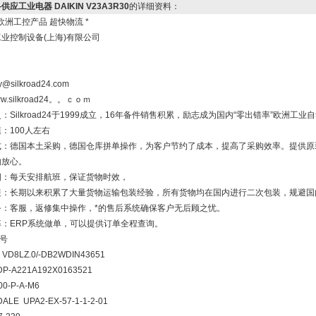
供应工业电器 DAIKIN V23A3R30
的详细资料：
欧洲工控产品 超快物流 *
工业控制设备(上海)有限公司
y@silkroad24.com
/www.silkroad24。。ｃｏｍ
：Silkroad24于1999成立，16年备件销售积累，励志成为国内“零出错率”欧洲
：100人左右
式：德国本土采购，德国仓库拼单操作，为客户节约了成本，提高了采购效率。提供原
购放心。
期：每天安排航班，保证货物时效，
装：长期以来积累了大量货物运输包装经验，所有货物均在国内进行二次包装，规避国
务：客服，返修集中操作，*的售后系统确保客户无后顾之忧。
率：ERP系统做单，可以提供订单全程查询。
号
VD8LZ.0/-DB2WDIN43651
P-A221A192X0163521
00-P-A-M6
ALE UPA2-EX-57-1-1-2-01