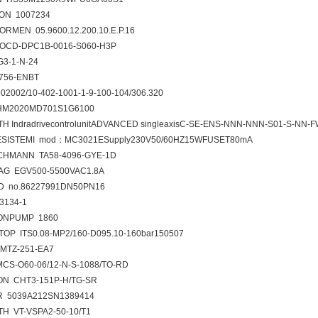
ON 1007234
RMEN 05.9600.12.200.10.E.P.16
OCD-DPC1B-0016-S060-H3P
3-1-N-24
1756-ENBT
2002/10-402-1001-1-9-100-104/306.320
HM2020MD701S1G6100
H IndradrivecontrolunitADVANCED singleaxisC-SE-ENS-NNN-NNN-S01-S-NN-
SISTEMI mod：MC3021ESupply230V50/60HZ15WFUSET80mA
HMANN TA58-4096-GYE-1D
G EGV500-5500VAC1.8A
 no.86227991DN50PN16
3134-1
ONPUMP 1860
TOP ITS0.08-MP2/160-D095.10-160bar150507
MTZ-251-EA7
CS-O60-06/12-N-S-1088/TO-RD
N CHT3-151P-H/TG-SR
R 5039A212SN1389414
H VT-VSPA2-50-10/T1