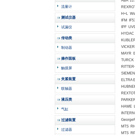
ABA 22
流量计
REXROT
H+L Ws
测试仪器
IFM IF
IPF UV
试漏仪
HYDAC 
传动类
KUBLER
VICKER
制动器
MAYR 0
操作面板
TURCK 
RITTE
触摸屏
SIEMEN
夹紧装置
ELTRA 
HUBNER
联轴器
REXTOT
液压类
PARKE
HAWE L
气缸
INTERN
George
过滤装置
MTS R
过滤器
MTS RP