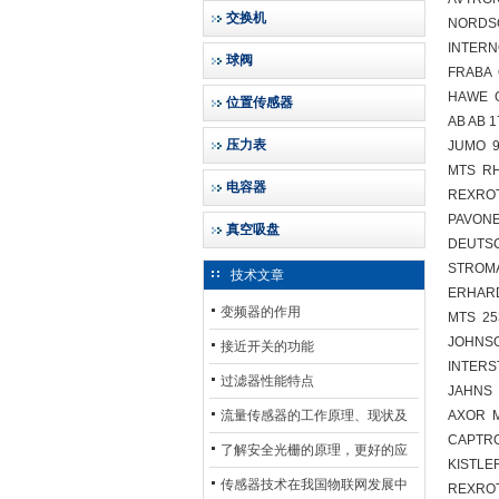
交换机
NORDS
INTERNO
球阀
FRABA 
HAWE G
位置传感器
AB AB 
压力表
JUMO 90
MTS R
电容器
REXROT
PAVONE
真空吸盘
DEUTSC
STROMA
技术文章
ERHARD
变频器的作用
MTS 25
JOHNS
接近开关的功能
INTERS
过滤器性能特点
JAHNS 
流量传感器的工作原理、现状及
AXOR M
CAPTRO
其发展前景
了解安全光栅的原理，更好的应
KISTLE
用安全光栅
传感器技术在我国物联网发展中
REXROT