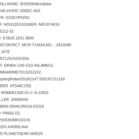
OLLRAND ZHS93949coiltube
40-24VDC-300DC-A03
A DS307/PO/SS
 HOG10D1024ISER.-NR1974816
5112-32
 8.5826.1831.3600
XCONTACT MCR-T-UIOrd.NO.：2814090
 JA7E
NT1252424V20A
R DKM/A-1/45-G10-45L/MING1
HM0480MD701S2G1102
uplingRotexGS1911H7 550197151150
IDER ATS48C25Q
WSM08130D-01-C-N-24DG
LER 20608440
I90N-ONAK1R61N-01024
O FR692-D1
PSOO50MH101V0
DA-XAV80L/min
E PLANETGEAR 569525