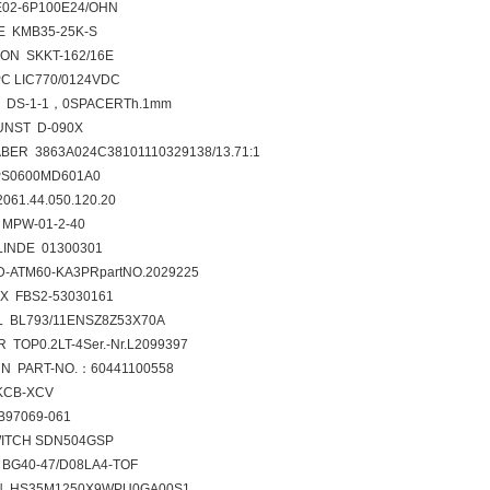
02-6P100E24/OHN
 KMB35-25K-S
ON SKKT-162/16E
C LIC770/0124VDC
 DS-1-1，0SPACERTh.1mm
NST D-090X
BER 3863A024C38101110329138/13.71:1
S0600MD601A0
061.44.050.120.20
MPW-01-2-40
LINDE 01300301
D-ATM60-KA3PRpartNO.2029225
X FBS2-53030161
 BL793/11ENSZ8Z53X70A
 TOP0.2LT-4Ser.-Nr.L2099397
N PART-NO.：60441100558
KCB-XCV
97069-061
ITCH SDN504GSP
BG40-47/D08LA4-TOF
N HS35M1250X9WPU0GA00S1