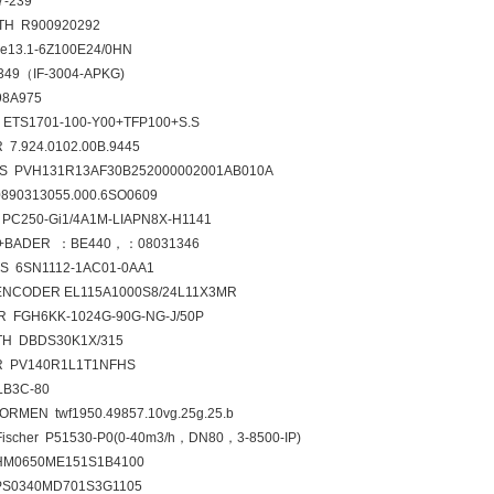
7-239
H R900920292
e13.1-6Z100E24/0HN
5349（IF-3004-APKG)
98A975
ETS1701-100-Y00+TFP100+S.S
 7.924.0102.00B.9445
S PVH131R13AF30B252000002001AB010A
890313055.000.6SO0609
PC250-Gi1/4A1M-LIAPN8X-H1141
R+BADER ：BE440，：08031346
S 6SN1112-1AC01-0AA1
ENCODER EL115A1000S8/24L11X3MR
 FGH6KK-1024G-90G-NG-J/50P
H DBDS30K1X/315
R PV140R1L1T1NFHS
B3C-80
ORMEN twf1950.49857.10vg.25g.25.b
Fischer P51530-P0(0-40m3/h，DN80，3-8500-IP)
HM0650ME151S1B4100
S0340MD701S3G1105