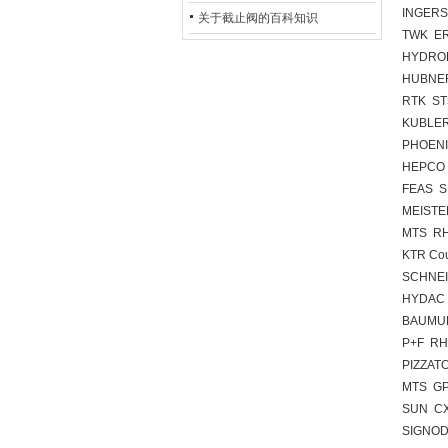
INGERS
的地位*
关于截止阀的百科知识
TWK ER
HYDROP
HUBNER
RTK ST
KUBLER
PHOENI
HEPCO
FEAS S
MEISTE
MTS R
KTR Co
SCHNE
HYDAC 
BAUMUL
P+F RH
PIZZAT
MTS G
SUN CX
SIGNOD