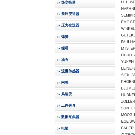
H+L WE
热交换器
HAEHNE
差压变送器
SEMIKR
EMG CP
压力变送器
WINKEL
GUTEKU
弹簧
FAULHA
螺母
MTS EP
FIBRO 2
油石
YUKEN 
LEINE+
流量传感器
SICK A
PHOENI
网关
BLUMEL
风速仪
HUBNER
ZOLLER
工件夹具
SUN C
MOOG B
数据采集器
EGE SW
BAUER 
电极
AVTRO