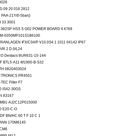
0026
G 09 20 016 2812
PAA-21Y/0-5bar()
I 33.3001
4382SP HSS S G02 POWER BOARD II 4769
M-0350MP101S1B6100
RANLAGEN IFX/C04/P V10.0S4.1 1011 04142 IP67
VR 2 D.0/L24
O Destaco:8UR631-15-144
F BTL5-A11-M1900-B-S32
H 0820403024
CTRONICS PR4501
TEC Filter F7
 IS42-30GS
N 83167
MB1-AJ2C12P015000
 E20-C-O
F BN/HC 60 T F 10 C 1
ANN 170M6145
DCM6
0885 M12