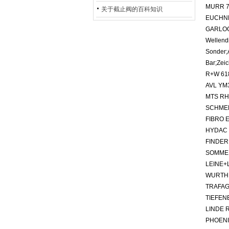
MURR 7
的地位*
关于截止阀的百科知识
EUCHN
GARLOCK
Wellendi
Sonder;
Bar;Ze
R+W 61
AVL YM
MTS R
SCHMER
FIBRO E
HYDAC 
FINDER 
SOMME
LEINE+
WURTH 
TRAFAG 
TIEFENB
LINDE 
PHOENI