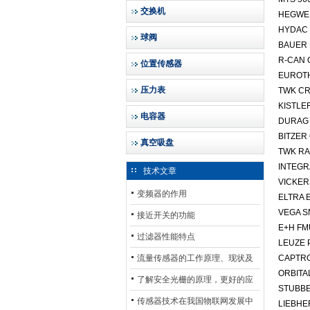
交换机
HEGWEI
HYDAC
球阀
BAUER 
R-CAN 
位置传感器
EUROTH
压力表
TWK CR
KISTLE
电容器
DURAG 
BITZER
真空吸盘
TWK R
INTEGR
技术文章
VICKER
变频器的作用
ELTRA 
VEGA 
接近开关的功能
E+H F
过滤器性能特点
LEUZE 
流量传感器的工作原理、现状及
CAPTRO
ORBITA
其发展前景
了解安全光栅的原理，更好的应
STUBBE
用安全光栅
传感器技术在我国物联网发展中
LIEBHE