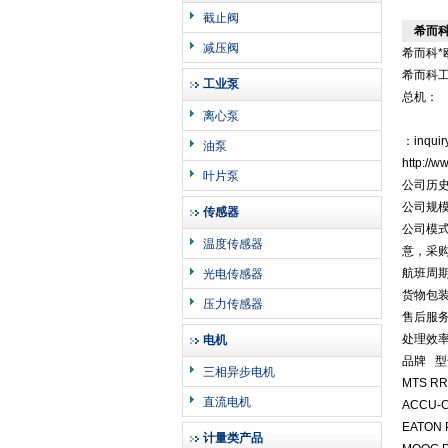
截止阀
希而科
减压阀
希而科*
希而科
工业泵
总机：
离心泵
：inquir
油泵
http:/
叶片泵
公司历史
公司规模
传感器
公司模
温度传感器
意，采
航班周
光电传感器
货物包
压力传感器
售后服
处理效
电机
品牌 型
三相异步电机
MTS R
直流电机
ACCU-C
EATON 
计量类产品