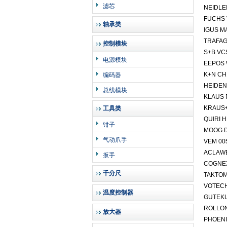
滤芯
NEIDLE
FUCHS 
轴承类
IGUS M
TRAFAG 
控制模块
S+B VC
电源模块
EEPOS 
K+N CH
编码器
HEIDEN
总线模块
KLAUS 
KRAUS+
工具类
QUIRI H
钳子
MOOG D
气动爪手
VEM 00
ACLAWE
扳手
COGNE
千分尺
TAKTOM
VOTECH
温度控制器
GUTEKU
ROLLON
放大器
PHOENI