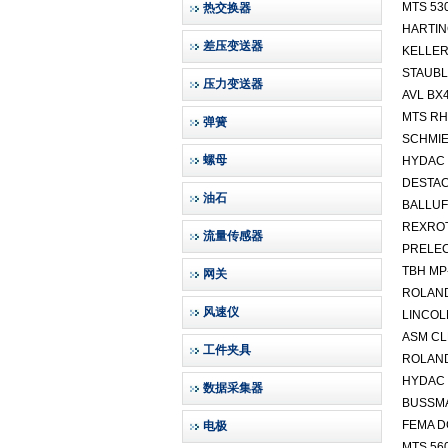
MTS 53
热交换器
HARTIN
差压变送器
KELLER 
STAUBL
压力变送器
AVL BX
MTS RH
弹簧
SCHMIE
螺母
HYDAC 
DESTAC
油石
BALLUF
REXROT
流量传感器
PRELE
TBH MP-
网关
ROLAND
风速仪
LINCOL
ASM CL
工件夹具
ROLAND
HYDAC D
数据采集器
BUSSM
FEMA 
电极
MTS 56