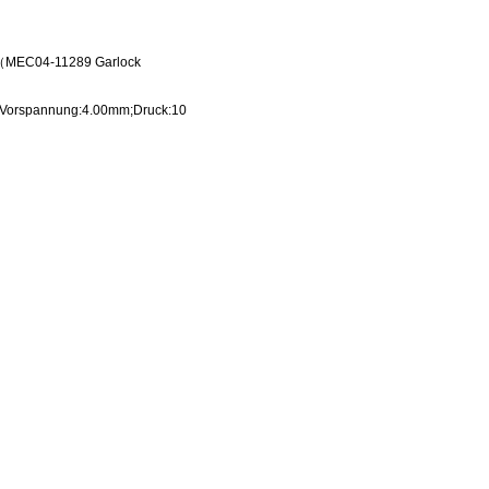
9（MEC04-11289 Garlock
;Vorspannung:4.00mm;Druck:10