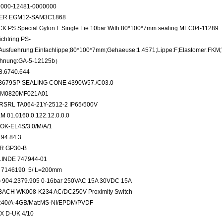
000-12481-0000000
ER EGM12-SAM3C1868
 PS Special Gylon F Single Lie 10bar With 80*100*7mm sealing MEC04-1128
chtring PS-
Ausfuehrung:Einfachlippe;80*100*7mm;Gehaeuse:1.4571;Lippe:F;Elastomer:FKM
ichnung:GA-5-12125b）
8.6740.644
3679SP SEALING CONE 4390W57./C03.0
HM0820MF021A01
SRL TA064-21Y-2512-2 IP65/500V
M 01.0160.0.122.12.0.0.0
OK-EL4S/3.0/M/A/1
94.84.3
R GP30-B
LINDE 747944-01
7146190 5/ L=200mm
904.2379.905 0-16bar 250VAC 15A 30VDC 15A
ACH WK008-K234 AC/DC250V Proximity Switch
R40/A-4GB/Mat:MS-NI/EPDM/PVDF
X D-UK 4/10