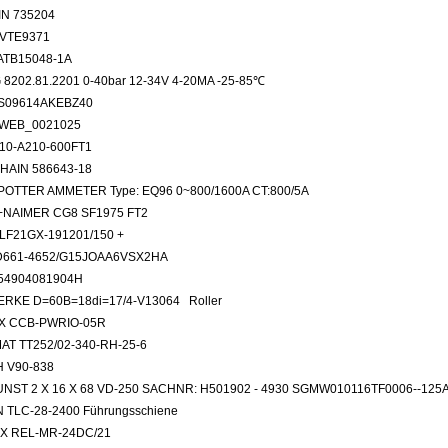
IN 735204
VTE9371
ATB15048-1A
8202.81.2201 0-40bar 12-34V 4-20MA -25-85℃
S09614AKEBZ40
WEB_0021025
10-A210-600FT1
HAIN 586643-18
POTTER AMMETER Type: EQ96 0~800/1600A CT:800/5A
NAIMER CG8 SF1975 FT2
LF21GX-191201/150 +
661-4652/G15JOAA6VSX2HA
54904081904H
RKE D=60B=18di=17/4-V13064 Roller
X CCB-PWRIO-05R
AT TT252/02-340-RH-25-6
 V90-838
NST 2 X 16 X 68 VD-250 SACHNR: H501902 - 4930 SGMW010116TF0006--12
 TLC-28-2400 Führungsschiene
X REL-MR-24DC/21