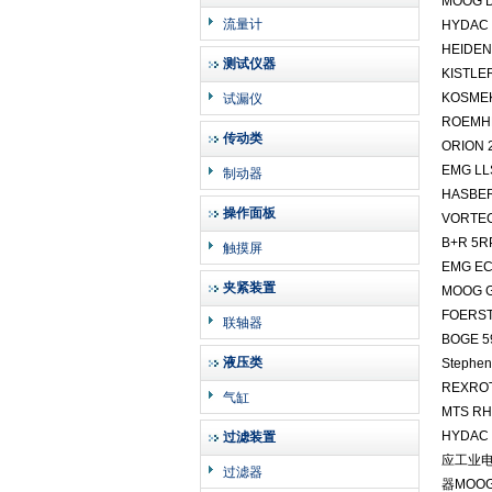
MOOG D
流量计
HYDAC 
HEIDEN
测试仪器
KISTLE
KOSME
试漏仪
ROEMH
传动类
ORION 
EMG LL
制动器
HASBER
操作面板
VORTEC
B+R 5R
触摸屏
EMG EC
夹紧装置
MOOG G
FOERST
联轴器
BOGE 5
液压类
Stephe
REXROT
气缸
MTS RH
HYDAC
过滤装置
应工业电器
过滤器
器MOOG