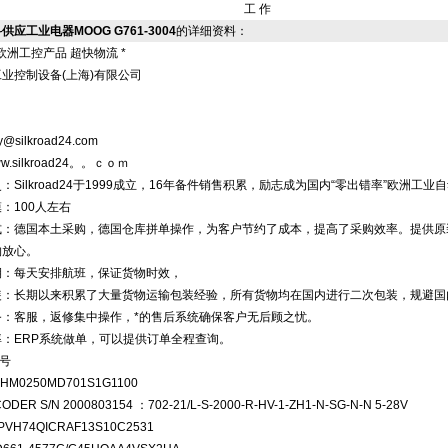
工 作
供应工业电器MOOG G761-3004
的详细资料：
欧洲工控产品 超快物流 *
工业控制设备(上海)有限公司
y@silkroad24.com
/www.silkroad24。。ｃｏｍ
：Silkroad24于1999成立，16年备件销售积累，励志成为国内“零出错率”欧洲
：100人左右
式：德国本土采购，德国仓库拼单操作，为客户节约了成本，提高了采购效率。提供原
购放心。
期：每天安排航班，保证货物时效，
装：长期以来积累了大量货物运输包装经验，所有货物均在国内进行二次包装，规避国
务：客服，返修集中操作，*的售后系统确保客户无后顾之忧。
率：ERP系统做单，可以提供订单全程查询。
号
RHM0250MD701S1G1100
ODER S/N 2000803154 ：702-21/L-S-2000-R-HV-1-ZH1-N-SG-N-N 5-28V
PVH74QICRAF13S10C2531