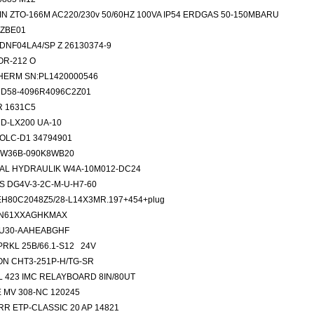
N ZTO-166M AC220/230v 50/60HZ 100VA IP54 ERDGAS 50-150MBARU
 ZBE01
DNF04LA4/SP Z 26130374-9
OR-212 O
ERM SN:PL1420000546
D58-4096R4096C2Z01
R 1631C5
D-LX200 UA-10
 OLC-D1 34794901
AW36B-090K8WB20
AL HYDRAULIK W4A-10M012-DC24
S DG4V-3-2C-M-U-H7-60
EH80C2048Z5/28-L14X3MR.197+454+plug
SN61XXAGHKMAX
MU30-AAHEABGHF
PRKL 25B/66.1-S12 24V
N CHT3-251P-H/TG-SR
L 423 IMC RELAYBOARD 8IN/80UT
 MV 308-NC 120245
RR ETP-CLASSIC 20 AP 14821