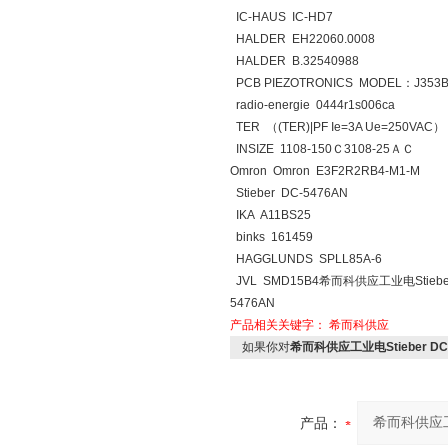
IC-HAUS IC-HD7
HALDER EH22060.0008
HALDER B.32540988
PCB PIEZOTRONICS MODEL：J353
radio-energie 0444r1s006ca
TER （(TER)|PF Ie=3A Ue=250VAC）
INSIZE 1108-150Ｃ3108-25ＡＣ
Omron Omron E3F2R2RB4-M1-M
Stieber DC-5476AN
IKA A11BS25
binks 161459
HAGGLUNDS SPLL85A-6
JVL SMD15B4希而科供应工业电Stieber
5476AN
产品相关关键字：
希而科供应
如果你对
希而科供应工业电Stieber DC
产品：