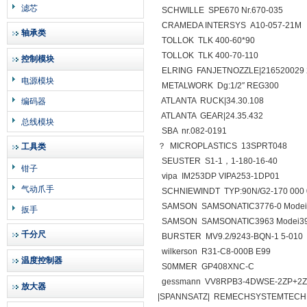
滤芯
SCHWILLE SPE670 Nr.670-035
CRAMEDA INTERSYS A10-057-21M
轴承类
TOLLOK TLK 400-60*90
TOLLOK TLK 400-70-110
控制模块
ELRING FANJETNOZZLE|216520029 
电源模块
METALWORK Dg:1/2″ REG300
ATLANTA RUCK|34.30.108
编码器
ATLANTA GEAR|24.35.432
总线模块
SBA nr.082-0191
？ MICROPLASTICS 13SPRT048
工具类
SEUSTER S1-1，1-180-16-40
钳子
vipa IM253DP VIPA253-1DP01
气动爪手
SCHNIEWINDT TYP:90N/G2-170 000 000
SAMSON SAMSONATIC3776-0 Modei37
扳手
SAMSON SAMSONATIC3963 Modei3963
千分尺
BURSTER MV9.2/9243-BQN-1 5-010
wilkerson R31-C8-000B E99
温度控制器
S0MMER GP408XNC-C
gessmann VV8RPB3-4DWSE-2ZP+2ZP
放大器
|SPANNSATZ| REMECHSYSTEMTECH