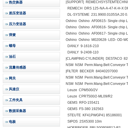
|SUPPORT| REMECHSYSTEMTECHNIK 
热交换器
REMECH DRS 125-NA-A-47-K-H-X D
差压变送器
DL-SYSTEME 231.9900.0105SA.20 0..-
Oshino Oshino AF00615- Single chip
压力变送器
Oshino Oshino AF00616- Single chip
Oshino Oshino AF00617- Single chip
弹簧
Oshino Oshino M020628- LED- OD-W0
螺母
DANLY 9-1616-210
DANLY 9-2408-110
油石
|CLAMPING CYLINDER| DESTACO 82
NSM NSM Perm.Mang.Belt Conveyor 
流量传感器
|FILTER BECKER 84040207000
NSM NSM Perm.Mang.Belt Conveyor 
网关
NSM NSM Perm.Mang.Belt Conveyor 
风速仪
Leuze CPM500/2V
Leuze CPRT500/2-ML09/R2
工件夹具
GEMS RFO-155421
GEMS FS-380 192563
数据采集器
STEUTE KF41PWGP41 85186001
SIPOS 2SX5300 10m
电极
HOERBIGER PRL500P08P12-B2