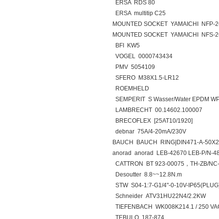
ERSA RDS 80
ERSA multitip C25
MOUNTED SOCKET YAMAICHI NFP-2
MOUNTED SOCKET YAMAICHI NFS-2
BFI KW5
VOGEL 0000743434
PMV 5054109
SFERO M38X1.5-LR12
ROEMHELD
SEMPERIT S Wasser/Water EPDM WP 
LAMBRECHT 00.14602.100007
BRECOFLEX [25AT10/1920]
debnar 75A/4-20mA/230V
BAUCH BAUCH RING|DIN471-A-50X2
anorad anorad LEB-42670 LEB-P/N-4
CATTRON BT 923-00075，TH-ZB/NC-
Desoutter 8.8~~12.8N.m
STW S04-1:7-G1/4"-0-10V-IP65(PLUG
Schneider ATV31HU22N4/2.2KW
TIEFENBACH WK008K214.1 / 250 VAC / 
TEBULO 187-874