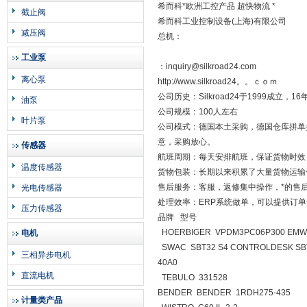
希而科*欧洲工控产品 超快物流 *
截止阀
希而科工业控制设备(上海)有限公司
减压阀
总机：
工业泵
：inquiry@silkroad24.com
离心泵
http://www.silkroad24。。ｃｏｍ
公司历史：Silkroad24于1999成
油泵
公司规模：100人左右
叶片泵
公司模式：德国本土采购，德国仓库拼单
意，采购放心。
传感器
航班周期：每天安排航班，保证货物时效
温度传感器
货物包装：长期以来积累了大量货物运输
售后服务：客服，返修集中操作，*的售
光电传感器
处理效率：ERP系统做单，可以提供订
压力传感器
品牌 型号
HOERBIGER VPDM3PC06P300 EMWA S
电机
SWAC SBT32 S4 CONTROLDESK SBT3
三相异步电机
40A0
直流电机
TEBULO 331528
BENDER BENDER 1RDH275-435
计量类产品