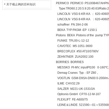
PERMCO PERMCO P5100B467AHPN1
的地位*
关于截止阀的百科知识
Type:TR060.2.20.5.9.20.40.63/Ratio:
LINCOLN VSG 6-KR-KA ： 620-40605
LINCOLN VSG 8-KR-KA ：620-40605
schaffner FN 284-2-06
BEKA TYP:FKGM -EP I:150:1
Pistons BEKA Pistons of the pump TY
FUNKE TPL00-L-12-12
CAVOTEC M5-1051-3600
BRECOFLEX #50 AT10/3780V
ZEHNTNER ZUA2002.100
BORRIES BORRIES
MESSKO Pt-MV; inputPt100 0-160℃; 
Demag Cranes Typ：EF Z80，
VOGTLIN GSM-D9SA-DN00 0-200l/m Ar
ILME CHV32.29
SALZER M221-UK-1531GA
Optronis GmbH CP70-12-M-167
FLEXLIFT FE-A600/75
LEINE＆LINDE 521590—01＋53556