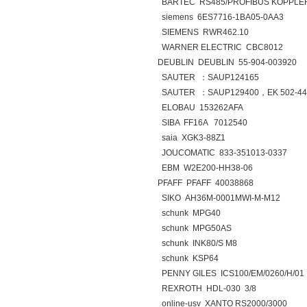
BARTEC RS485/PROFIBUS KOPPLER 
siemens 6ES7716-1BA05-0AA3
SIEMENS RWR462.10
WARNER ELECTRIC CBC8012
DEUBLIN DEUBLIN 55-904-003920
SAUTER ：SAUP124165
SAUTER ：SAUP129400，EK 502-446
ELOBAU 153262AFA
SIBA FF16A 7012540
saia XGK3-88Z1
JOUCOMATIC 833-351013-0337
EBM W2E200-HH38-06
PFAFF PFAFF 40038868
SIKO AH36M-0001MWI-M-M12
schunk MPG40
schunk MPG50AS
schunk INK80/S M8
schunk KSP64
PENNY GILES ICS100/EM/0260/H/01
REXROTH HDL-030 3/8
online-usv XANTO RS2000/3000