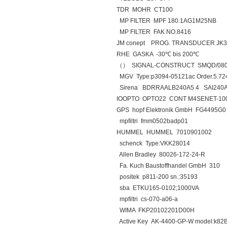
TDR MOHR CT100
MP FILTER MPF 180.1AG1M25NB
MP FILTER FAK NO.8416
JM conept PROG. TRANSDUCER JK3
RHE GASKA -30℃ bis 200℃
（） SIGNAL-CONSTRUCT SMQD/08
MGV Type:p3094-05121ac Order.5.72
Sirena BDRRAALB240A5 4 SAI240A
IOOPTO OPTO22 CONT M4SENET-10
GPS hopf Elektronik GmbH FG4495G0
mpfiltri fmm0502badp01
HUMMEL HUMMEL 7010901002
schenck Type:VKK28014
Allen Bradley 80026-172-24-R
Fa. Kuch Baustoffhandel GmbH 310
positek p811-200 sn.:35193
sba ETKU165-0102;1000VA
mpfiltri cs-070-a06-a
WIMA FKP20102201D00H
Active Key AK-4400-GP-W model:k82