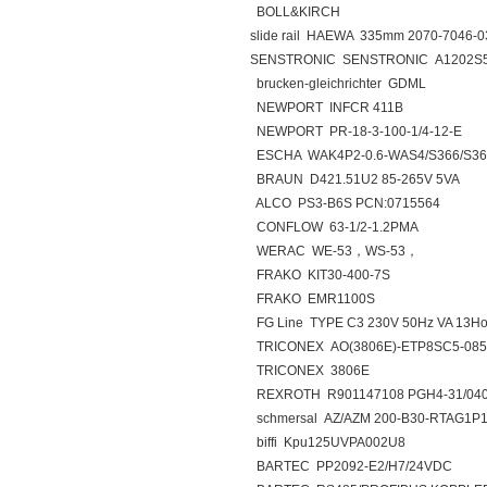
BOLL&KIRCH
slide rail HAEWA 335mm 2070-7046-0
SENSTRONIC SENSTRONIC A1202S
brucken-gleichrichter GDML
NEWPORT INFCR 411B
NEWPORT PR-18-3-100-1/4-12-E
ESCHA WAK4P2-0.6-WAS4/S366/S367
BRAUN D421.51U2 85-265V 5VA
ALCO PS3-B6S PCN:0715564
CONFLOW 63-1/2-1.2PMA
WERAC WE-53，WS-53，
FRAKO KIT30-400-7S
FRAKO EMR1100S
FG Line TYPE C3 230V 50Hz VA 13Ho 
TRICONEX AO(3806E)-ETP8SC5-085
TRICONEX 3806E
REXROTH R901147108 PGH4-31/04
schmersal AZ/AZM 200-B30-RTAG1P
biffi Kpu125UVPA002U8
BARTEC PP2092-E2/H7/24VDC