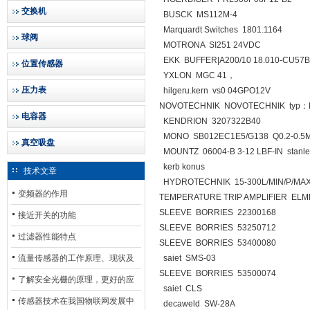
交换机
BUSCK MS112M-4
Marquardt Switches 1801.1164
球阀
MOTRONA SI251 24VDC
EKK BUFFER|A200/10 18.010-CU57B
位置传感器
YXLON MGC 41，
压力表
hilgeru.kern vs0 04GPO12V
NOVOTECHNIK NOVOTECHNIK typ：P
电容器
KENDRION 3207322B40
MONO SB012EC1E5/G138 Q0.2-0.5
真空吸盘
MOUNTZ 06004-B 3-12 LBF-IN stanl
kerb konus
技术文章
HYDROTECHNIK 15-300L/MIN/P/MA
变频器的作用
TEMPERATURE TRIP AMPLIFIER EL
SLEEVE BORRIES 22300168
接近开关的功能
SLEEVE BORRIES 53250712
过滤器性能特点
SLEEVE BORRIES 53400080
流量传感器的工作原理、现状及
saiet SMS-03
SLEEVE BORRIES 53500074
其发展前景
了解安全光栅的原理，更好的应
saiet CLS
用安全光栅
传感器技术在我国物联网发展中
decaweld SW-28A