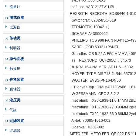
WISTRO C60 IL-2-2
流量计
sofasco sAB12137V1HBL
REXROTH REXROTH EDS8446-1-010
测试仪器
Switchcraft 6282-8SG-519
TERMOTEK 10942（）
试漏仪
SCHAAF A43000002
传动类
PHILLIPS TCS 988 PAINT-D4*TL5-49
SAREL COD.53321+PANEL
制动器
Grundfos CR 5-22 A-FGJ-A-V HV; 400
操作面板
（） REXNORD UCF205C ：64573
18 KRAUS＆NAIMER AD11 S—6832
触摸屏
HOYER TYPE: MS 713-2 S/N: 557012
夹紧装置
WOUTER EVBS-PN16-DN50
LTI drives typ：PM-M40 1DVA06 181
联轴器
W.GESSMANN OEC 2-3-2-2
液压类
metrofunk TX26-1938-11 0.14MM 2B
metrofunk TX18-1930-77 0.93MM 2gr
气缸
metrofunk TX20-1932-66 0.56MM 2yel
Ai-tek 70085-1010-002
过滤装置
Doepke RI230-002
过滤器
METO-FER METO-FER QE-022-PS-11L