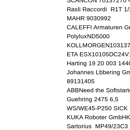
SCANCON 70137270 
Rasli Raccordi R1T 1/
MAHR 9030992
CALEFFI Armaturen 
PolyluxND5000
KOLLMORGEN103137
ETA ESX10105DC24V
Harting 19 20 003 1
Johannes Lbbering
89131405
ABBNeed the Softstar
Guehring 2475 6,5
WS/WE45-P250 SICK
KUKA Roboter GmbHKS
Sartorius MP49/23C3