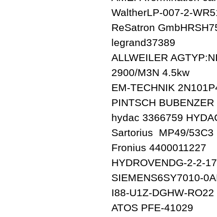
WaltherLP-007-2-WR5
ReSatron GmbHRSH75
legrand37389
ALLWEILER AGTYP:NI4
2900/M3N 4.5kw
EM-TECHNIK 2N101P
PINTSCH BUBENZER 
hydac 3366759 HYDAC
Sartorius MP49/53C3
Fronius 4400011227
HYDROVENDG-2-2-17
SIEMENS6SY7010-0A
I88-U1Z-DGHW-RO2
ATOS PFE-41029