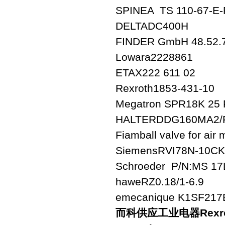
SPINEA TS 110-67-E-
DELTADC400H
FINDER GmbH 48.52.7
Lowara2228861
ETAX222 611 02
Rexroth1853-431-10
Megatron SPR18K 25
HALTERDDG160MA2/F
Fiamball valve for air 
SiemensRVI78N-10CK
Schroeder P/N:MS 17
haweRZ0.18/1-6.9
emecanique K1SF21
而科供应工业电器Rexroth