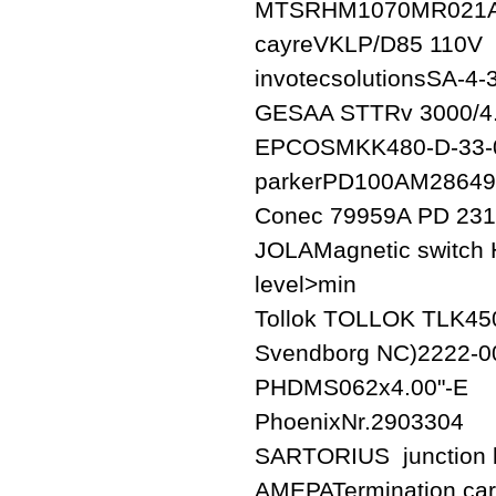
MTSRHM1070MR021A
cayreVKLP/D85 110V
invotecsolutionsSA-4-
GESAA STTRv 3000/4.2
EPCOSMKK480-D-33-0
parkerPD100AM28649
Conec 79959A PD 23
JOLAMagnetic switch 
level>min
Tollok TOLLOK TLK45
Svendborg NC)2222-0
PHDMS062x4.00"-E
PhoenixNr.2903304
SARTORIUS junction b
AMEPATermination ca