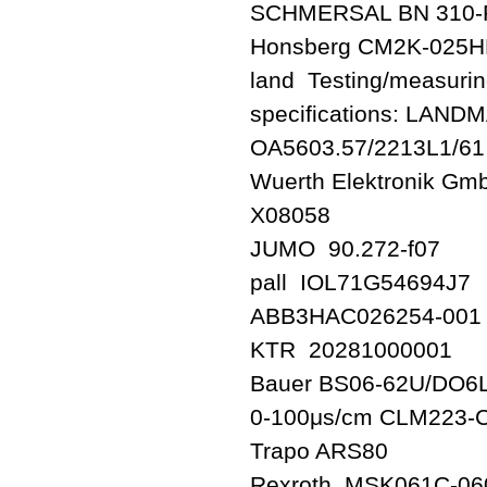
SCHMERSAL BN 310-
Honsberg CM2K-02
land Testing/measurin
specifications: LAN
OA5603.57/2213L1/61
Wuerth Elektronik Gm
X08058
JUMO 90.272-f07
pall IOL71G54694J7
ABB3HAC026254-001
KTR 20281000001
Bauer BS06-62U/DO6
0-100μs/cm CLM223-
Trapo ARS80
Rexroth MSK061C-0