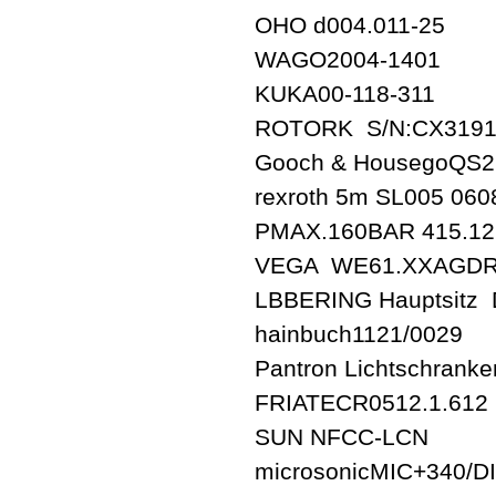
OHO d004.011-25
WAGO2004-1401
KUKA00-118-311
ROTORK S/N:CX319101
Gooch & HousegoQS2
rexroth 5m SL005 06
PMAX.160BAR 415.12
VEGA WE61.XXAGD
LBBERING Hauptsitz
hainbuch1121/0029
Pantron Lichtschrank
FRIATECR0512.1.612
SUN NFCC-LCN
microsonicMIC+340/D