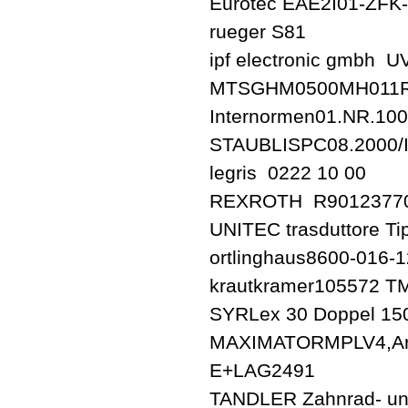
Eurotec EAE2I01-ZF
rueger S81
ipf electronic gmbh 
MTSGHM0500MH011
Internormen01.NR.10
STAUBLISPC08.2000/
legris 0222 10 00
REXROTH R90123770
UNITEC trasduttore T
ortlinghaus8600-016-
krautkramer105572 T
SYRLex 30 Doppel 15
MAXIMATORMPLV4,Art
E+LAG2491
TANDLER Zahnrad- un