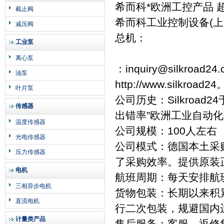
希而科*欧洲工控产品 
截止阀
希而科工业控制设备(
减压阀
总机：
工业泵
离心泵
：inquiry@silkroad24
油泵
http://www.silkroa
叶片泵
公司历史：Silkroad
传感器
出错率”欧洲工业自动
温度传感器
公司规模：100人左右
光电传感器
公司模式：德国本土采
压力传感器
了采购效率。提供原装
电机
航班周期：每天安排航
三相异步电机
货物包装：长期以来积
直流电机
行二次包装，规避国内
计量类产品
售后服务：客服，返修