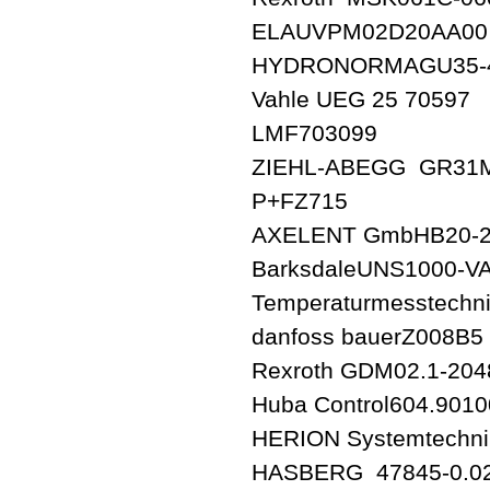
ELAUVPM02D20AA00
HYDRONORMAGU35-4-A 
Vahle UEG 25 70597
LMF703099
ZIEHL-ABEGG GR31M
P+FZ715
AXELENT GmbHB20-
BarksdaleUNS1000-VA
Temperaturmesstechn
danfoss bauerZ008B5
Rexroth GDM02.1-204
Huba Control604.901
HERION Systemtechn
HASBERG 47845-0.0