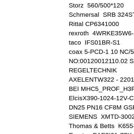
Storz 560/500*120
Schmersal SRB 324S
Rittal CP6341000
rexroth 4WRKE35W6-
taco IFS01BR-S1
coax 5-PCD-1 10 NC/
NO:00120012110.02
REGELTECHNIK
AXELENTW322 - 220
BEI MHC5_PROF_H3
ElcisX390-1024-12V-
DN25 PN16 CF8M GS
SIEMENS XMTD-300
Thomas & Betts K655-