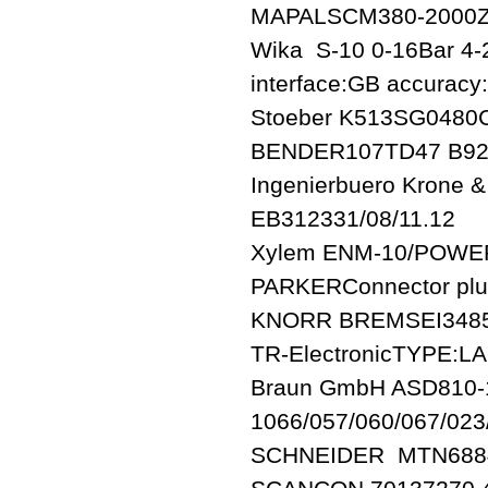
MAPALSCM380-2000Z
Wika S-10 0-16Bar 4-2
interface:GB accurac
Stoeber K513SG048
BENDER107TD47 B92
Ingenierbuero Krone
EB312331/08/11.12
Xylem ENM-10/POWE
PARKERConnector pl
KNORR BREMSEI348
TR-ElectronicTYPE:LA
Braun GmbH ASD810-
1066/057/060/067/023
SCHNEIDER MTN6884