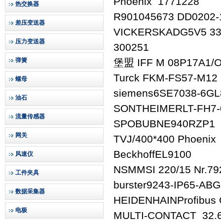
Phoenix 1771228
热交换器
R901045673 DD0202-1
差压变送器
VICKERSKADG5V5 3
压力变送器
300251
弹簧
堡盟 IFF M 08P17A1/
Turck FKM-FS57-M12 
螺母
siemens6SE7038-6GL
油石
SONTHEIMERLT-FH7-
流量传感器
SPOBUBNE940RZP1
网关
TVJ/400*400 Phoenix
BeckhoffEL9100
风速仪
NSMMSI 220/15 Nr.79
工件夹具
burster9243-IP65-AB
数据采集器
HEIDENHAINProfibus 
电极
MULTI-CONTACT 32.6