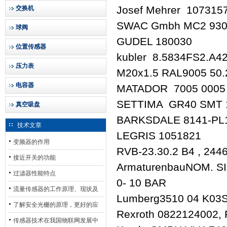
Josef Mehrer 107315
交换机
SWAC Gmbh MC2 930
球阀
GUDEL 180030
位置传感器
kubler 8.5834FS2.A4
压力表
M20x1.5 RAL9005 50
电容器
MATADOR 7005 0005
SETTIMA GR40 SMT 
真空吸盘
BARKSDALE 8141-PL1-
技术文章
LEGRIS 1051821
变频器的作用
RVB-23.30.2 B4 , 2446
接近开关的功能
ArmaturenbauNOM. S
过滤器性能特点
0- 10 BAR
流量传感器的工作原理、现状及
Lumberg3510 04 K03
其发展前景
了解安全光栅的原理，更好的应
Rexroth 0822124002, 
用安全光栅
传感器技术在我国物联网发展中