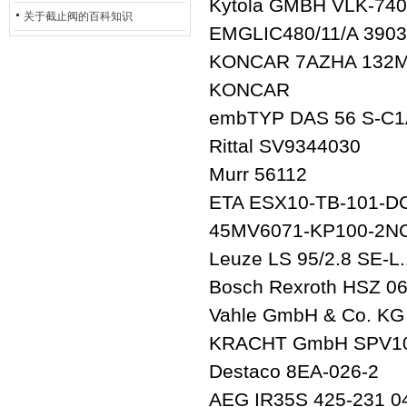
Kytola GMBH VLK-7401
的地位*
关于截止阀的百科知识
EMGLIC480/11/A 390
KONCAR 7AZHA 132M-
KONCAR
embTYP DAS 56 S-C1A
Rittal SV9344030
Murr 56112
ETA ESX10-TB-101-D
45MV6071-KP100-2N
Leuze LS 95/2.8 SE-L
Bosch Rexroth HSZ 0
Vahle GmbH & Co. K
KRACHT GmbH SPV1
Destaco 8EA-026-2
AEG IR35S 425-231 0