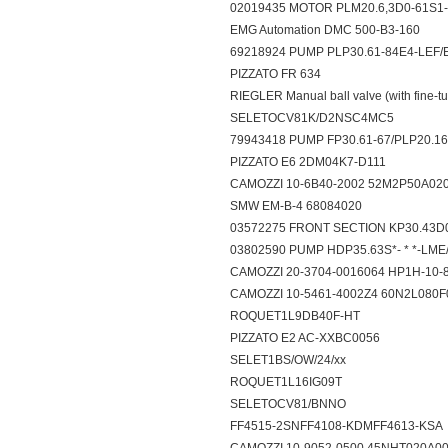
02019435 MOTOR PLM20.6,3D0-61S
EMG Automation DMC 500-B3-160
69218924 PUMP PLP30.61-84E4-LEF/
PIZZATO FR 634
RIEGLER Manual ball valve (with fine-
SELETOCV81K/D2NSC4MC5
79943418 PUMP FP30.61-67/PLP20.
PIZZATO E6 2DM04K7-D111
CAMOZZI 10-6B40-2002 52M2P50A0
SMW EM-B-4 68084020
03572275 FRONT SECTION KP30.43
03802590 PUMP HDP35.63S*- * *-LM
CAMOZZI 20-3704-0016064 HP1H-10
CAMOZZI 10-5461-4002Z4 60N2L08
ROQUET1L9DB40F-HT
PIZZATO E2 AC-XXBC0056
SELET1BS/OW/24/xx
ROQUET1L16IG09T
SELETOCV81/BNNO
FF4515-2SNFF4108-KDMFF4613-KS