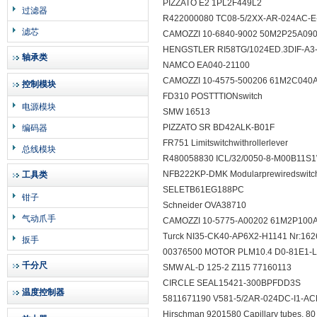
PIZZATO E2 1PL2F449L2
过滤器
R422000080 TC08-5/2XX-AR-024AC
滤芯
CAMOZZI 10-6840-9002 50M2P25A0
HENGSTLER RI58TG/1024ED.3DIF-A
轴承类
NAMCO EA040-21100
CAMOZZI 10-4575-500206 61M2C04
控制模块
FD310 POSTTTIONswitch
电源模块
SMW 16513
PIZZATO SR BD42ALK-B01F
编码器
FR751 Limitswitchwithrollerlever
总线模块
R480058830 ICL/32/0050-8-M00B1
NFB222KP-DMK Modularprewiredswitchwi
工具类
SELETB61EG188PC
钳子
Schneider OVA38710
气动爪手
CAMOZZI 10-5775-A00202 61M2P10
Turck NI35-CK40-AP6X2-H1141 Nr:1
扳手
00376500 MOTOR PLM10.4 D0-81E1
千分尺
SMW AL-D 125-2 Z115 77160113
CIRCLE SEAL15421-300BPFDD3S
温度控制器
5811671190 V581-5/2AR-024DC-I1-
Hirschman 9201580 Capillary tubes, 