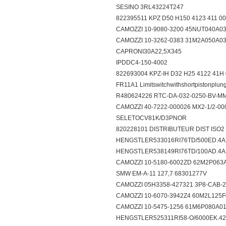
SESINO 3RL43224T247
822395511 KPZ D50 H150 4123 411 00
CAMOZZI 10-9080-3200 45NUT040A
CAMOZZI 10-3262-0383 31M2A050A
CAPRONI30A22,5X345
IPDDC4-150-4002
822693004 KPZ-IH D32 H25 4122 41H
FR11A1 Limitswitchwithshortpistonplu
R480624226 RTC-DA-032-0250-BV
CAMOZZI 40-7222-000026 MX2-1/2-
SELETOCV81K/D3PNOR
820228101 DISTRIBUTEUR DIST ISO
HENGSTLER533016RI76TD/500ED.
HENGSTLER538149RI76TD/100AD.
CAMOZZI 10-5180-6002ZD 62M2P0
SMW EM-A-11 127,7 68301277V
CAMOZZI 05H3358-427321 3P8-CAB
CAMOZZI 10-6070-3942Z4 60M2L12
CAMOZZI 10-5475-1256 61M6P080A
HENGSTLER525311RI58-O/6000EK.