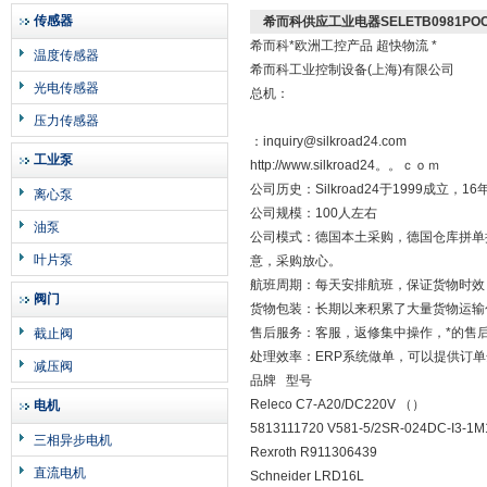
传感器
希而科供应工业电器SELETB0981PO
希而科*欧洲工控产品 超快物流 *
温度传感器
希而科工业控制设备(上海)有限公司
光电传感器
总机：
压力传感器
：inquiry@silkroad24.com
工业泵
http://www.silkroad24。。ｃｏｍ
公司历史：Silkroad24于1999成
离心泵
公司规模：100人左右
油泵
公司模式：德国本土采购，德国仓库拼单
叶片泵
意，采购放心。
航班周期：每天安排航班，保证货物时效
阀门
货物包装：长期以来积累了大量货物运输
售后服务：客服，返修集中操作，*的售
截止阀
处理效率：ERP系统做单，可以提供订
减压阀
品牌 型号
Releco C7-A20/DC220V （）
电机
5813111720 V581-5/2SR-024DC-I3-1
三相异步电机
Rexroth R911306439
直流电机
Schneider LRD16L