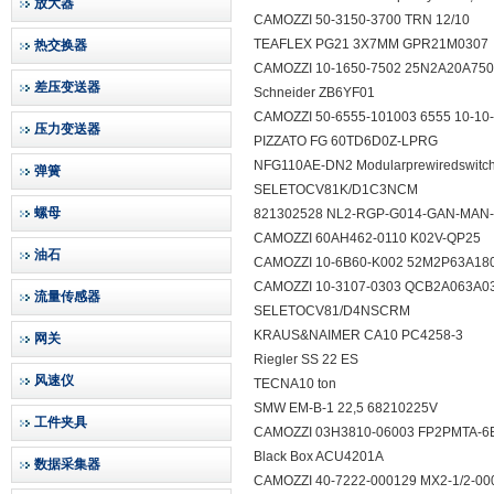
放大器
CAMOZZI 50-3150-3700 TRN 12/10
TEAFLEX PG21 3X7MM GPR21M030
热交换器
CAMOZZI 10-1650-7502 25N2A20A7
差压变送器
Schneider ZB6YF01
CAMOZZI 50-6555-101003 6555 10-
压力变送器
PIZZATO FG 60TD6D0Z-LPRG
NFG110AE-DN2 Modularprewiredswitch
弹簧
SELETOCV81K/D1C3NCM
螺母
821302528 NL2-RGP-G014-GAN-MA
CAMOZZI 60AH462-0110 K02V-QP25
油石
CAMOZZI 10-6B60-K002 52M2P63A
CAMOZZI 10-3107-0303 QCB2A063
流量传感器
SELETOCV81/D4NSCRM
KRAUS&NAIMER CA10 PC4258-3
网关
Riegler SS 22 ES
风速仪
TECNA10 ton
SMW EM-B-1 22,5 68210225V
工件夹具
CAMOZZI 03H3810-06003 FP2PMTA-
Black Box ACU4201A
数据采集器
CAMOZZI 40-7222-000129 MX2-1/2-