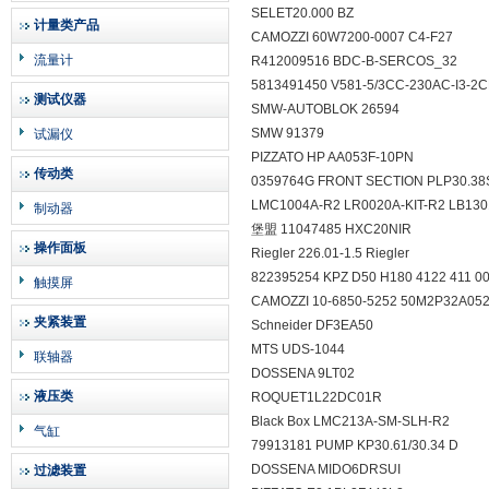
SELET20.000 BZ
计量类产品
CAMOZZI 60W7200-0007 C4-F27
流量计
R412009516 BDC-B-SERCOS_32
5813491450 V581-5/3CC-230AC-I3-
测试仪器
SMW-AUTOBLOK 26594
SMW 91379
试漏仪
PIZZATO HP AA053F-10PN
传动类
0359764G FRONT SECTION PLP30.3
LMC1004A-R2 LR0020A-KIT-R2 LB13
制动器
堡盟 11047485 HXC20NIR
操作面板
Riegler 226.01-1.5 Riegler
822395254 KPZ D50 H180 4122 411 00
触摸屏
CAMOZZI 10-6850-5252 50M2P32A0
夹紧装置
Schneider DF3EA50
MTS UDS-1044
联轴器
DOSSENA 9LT02
液压类
ROQUET1L22DC01R
Black Box LMC213A-SM-SLH-R2
气缸
79913181 PUMP KP30.61/30.34 D
DOSSENA MIDO6DRSUI
过滤装置