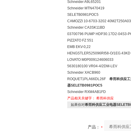
Schneider A9L65201
Schneider MTN470419
SELETB0981POC5
CAMOZZI 10-6703-3202 40M2T250A
Schneider CA3SK11BD
03700796 PUMP HDP30.17D2-04S3
PIZZATO FZ 551
EMB EKV-0,22
HENGSTLER525096RI58-O/1EG.43
LOVATO M0P009124606033
5630180100 VR04-4/2DM-LEV
Schneider XACB960
ROQUET1PLA66DL26F
希而科供应工业
器SELETB0981POC5
Schneider RXM4AB1FD
产品相关关键字：
希而科供应
如果你对
希而科供应工业电器SELETB0
产品：