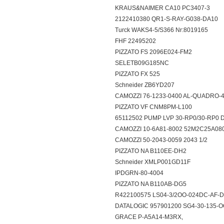
KRAUS&NAIMER CA10 PC3407-3
2122410380 QR1-S-RAY-G038-DA10
Turck WAKS4-5/S366 Nr:8019165
FHF 22495202
PIZZATO FS 2096E024-FM2
SELETB09G185NC
PIZZATO FX 525
Schneider ZB6YD207
CAMOZZI 76-1233-0400 AL-QUADRO
PIZZATO VF CNM8PM-L100
65112502 PUMP LVP 30-RP0/30-RP
CAMOZZI 10-6A81-8002 52M2C25A
CAMOZZI 50-2043-0059 2043 1/2
PIZZATO NA B110EE-DH2
Schneider XMLP001GD11F
IPDGRN-80-4004
PIZZATO NA B110AB-DG5
R422100575 LS04-3/2OO-024DC-AF
DATALOGIC 957901200 SG4-30-135
GRACE P-A5A14-M3RX,