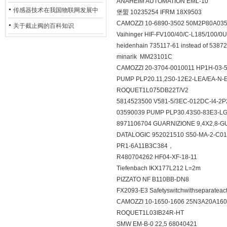
ANAHEIM AUTOMATION EML-10
用安全光栅
传感器技术在我国物联网发展中
堡盟 10235254 IFRM 18X9503
CAMOZZI 10-6890-3502 50M2P80A0
的地位*
关于截止阀的百科知识
Vaihinger HIF-FV100/40/C-L185/100/
heidenhain 735117-61 instead of 538
minarik MM23101C
CAMOZZI 20-3704-0010011 HP1H-03
PUMP PLP20.11,2S0-12E2-LEA/EA-N
ROQUET1L075DB22T/V2
5814523500 V581-5/3EC-012DC-I4-2
03590039 PUMP PLP30.43S0-83E3-
8971106704 GUARNIZIONE 9,4X2,8-
DATALOGIC 952021510 S50-MA-2-
PR1-6A11B3C384，
R480704262 HF04-XF-18-11
Tiefenbach IKX177L212 L=2m
PIZZATO NF B110BB-DN8
FX2093-E3 Safetyswitchwithseparatea
CAMOZZI 10-1650-1606 25N3A20A1
ROQUET1L03IB24R-HT
SMW EM-B-0 22,5 68040421