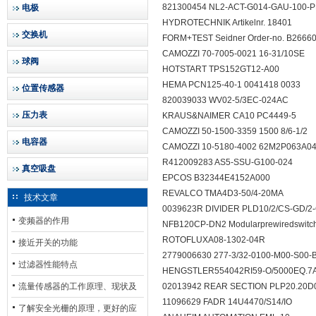
821300454 NL2-ACT-G014-GAU-100-
电极
HYDROTECHNIK Artikelnr. 18401
交换机
FORM+TEST Seidner Order-no. B266
CAMOZZI 70-7005-0021 16-31/10SE
球阀
HOTSTART TPS152GT12-A00
HEMA PCN125-40-1 0041418 0033
位置传感器
820039033 WV02-5/3EC-024AC
压力表
KRAUS&NAIMER CA10 PC4449-5
CAMOZZI 50-1500-3359 1500 8/6-1/2
电容器
CAMOZZI 10-5180-4002 62M2P063A
R412009283 AS5-SSU-G100-024
真空吸盘
EPCOS B32344E4152A000
REVALCO TMA4D3-50/4-20MA
技术文章
0039623R DIVIDER PLD10/2/CS-GD/
变频器的作用
NFB120CP-DN2 Modularprewiredswitchw
ROTOFLUXA08-1302-04R
接近开关的功能
2779006630 277-3/32-0100-M00-S00
过滤器性能特点
HENGSTLER554042RI59-O/5000EQ.
流量传感器的工作原理、现状及
02013942 REAR SECTION PLP20.20D0
11096629 FADR 14U4470/S14/IO
其发展前景
了解安全光栅的原理，更好的应