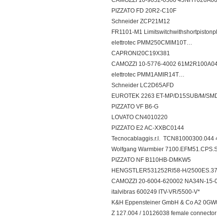
CAMOZZI 10-9052-0500 45NHT020A
PIZZATO FD 20R2-C10F
Schneider ZCP21M12
FR1101-M1 Limitswitchwithshortpisto
elettrotec PMM250CMIM10T…
CAPRONI20C19X381
CAMOZZI 10-5776-4002 61M2R100A
elettrotec PMM1AMIR14T…
Schneider LC2D65AFD
EUROTEK 2263 ET-MP/D15SUB/M/S
PIZZATO VF B6-G
LOVATO CN4010220
PIZZATO E2 AC-XXBC0144
Tecnocablaggis.r.l. TCN81000300.04
Wolfgang Warmbier 7100.EFM51.CPS
PIZZATO NF B110HB-DMKW5
HENGSTLER531252RI58-H/2500ES.
CAMOZZI 20-6004-620002 NA34N-15
italvibras 600249 ITV-VR/5500-V*
K&H Eppensteiner GmbH & Co A2 0
Z 127.004 / 10126038 female connector