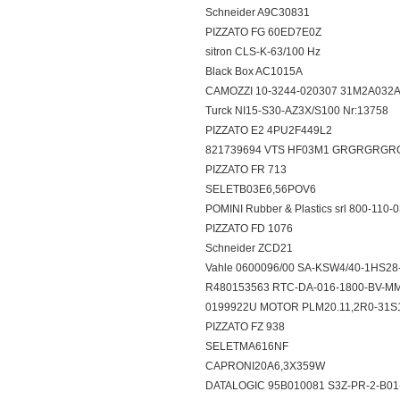
Schneider A9C30831
PIZZATO FG 60ED7E0Z
sitron CLS-K-63/100 Hz
Black Box AC1015A
CAMOZZI 10-3244-020307 31M2A03
Turck NI15-S30-AZ3X/S100 Nr:13758
PIZZATO E2 4PU2F449L2
821739694 VTS HF03M1 GRGRGR
PIZZATO FR 713
SELETB03E6,56POV6
POMINI Rubber & Plastics srl 800-110
PIZZATO FD 1076
Schneider ZCD21
Vahle 0600096/00 SA-KSW4/40-1HS
R480153563 RTC-DA-016-1800-BV-
0199922U MOTOR PLM20.11,2R0-31
PIZZATO FZ 938
SELETMA616NF
CAPRONI20A6,3X359W
DATALOGIC 95B010081 S3Z-PR-2-B