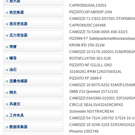
放大器
CAPRONI10A6,1X053
PIZZATO HP AB050F-2AN
热交换器
CAMOZZI 71-C922-D57501 STXP08
差压变送器
CAPRONI20C14X466
CAMOZZI 70-5306-0005 458-33/23
压力变送器
FD2999-F7 Safetyswitchwithlockandse
KROM IFD 258-311W
弹簧
CAMOZZI 10-5176-100201 61M2R06
螺母
ROTOFLUXT06-301-01R
PIZZATO NF G112LL-DN2
油石
10160261 IFRM 12N3704/S14L
PIZZATO FP 2899-F
流量传感器
CAMOZZI 10-6075-6252 61M2P125A
SMW 210 Querkeil 15712133
网关
CAMOZZI 03A3360-010301 32F2A05
风速仪
CIRCLE SEALSV432A2NC6P43
Schneider NSYTRACRE44
工件夹具
CAMOZZI 54-7524-105702 S7524 10-
CAMOZZI 10-3246-1103 31R2A032A
数据采集器
Phoenix 2302748