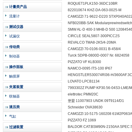
ROQUET1PLK150-36DC10BR
计量类产品
822010674 KHZ-DA-063-0025-M
流量计
CAMOZZI 71-9622-D220 STXP040A0
NFB020BB-SAK Modularprewiredswitch
测试仪器
SMW AL-D 400-3 MHB-D 500 120845
CIRCLE SEAL5807-300PICC2S
试漏仪
REVALCO TMA8-2K5/4-20MA
传动类
CAMOZZI 70-0106-0031 B-458/4
Turck SDPB-0800D-0007 Nr. 6824058
制动器
PIZZATO VF KLB300
操作面板
NAMCO-0095 ITS-100 IP67
HENGSTLER530074RI36-H/3600AF.
触摸屏
LOVATO LPCB1134
夹紧装置
7993302Z PUMP KP30.56-04S3-LME/
elettrotec PMM20C
联轴器
堡盟 11007903 UNDK 09T9114/D1
液压类
Schneider OVA38630
CAMOZZI 10-5175-160208 61M2P06
气缸
PIZZATO FZ 1069
BALDOR CAT:BSM90N-2150AA SPEC
过滤装置