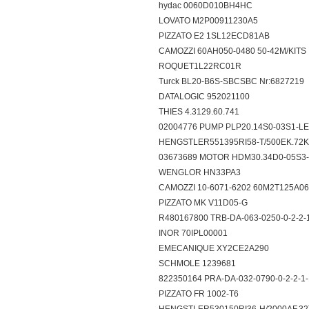
hydac 0060D010BH4HC
LOVATO M2P00911230A5
PIZZATO E2 1SL12ECD81AB
CAMOZZI 60AH050-0480 50-42M/KI
ROQUET1L22RC01R
Turck BL20-B6S-SBCSBC Nr:682721
DATALOGIC 952021100
THIES 4.3129.60.741
02004776 PUMP PLP20.14S0-03S1-
HENGSTLER551395RI58-T/500EK.7
03673689 MOTOR HDM30.34D0-05S
WENGLOR HN33PA3
CAMOZZI 10-6071-6202 60M2T125A
PIZZATO MK V11D05-G
R480167800 TRB-DA-063-0250-0-2-2
INOR 70IPL00001
EMECANIQUE XY2CE2A290
SCHMOLE 1239681
822350164 PRA-DA-032-0790-0-2-2-
PIZZATO FR 1002-T6