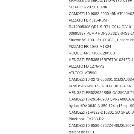
KRAUS&NAIMER AD11 D-W386*01E
SLH-035-720 SCHUNK
CAMOZZI 10-9082-2000 45NHT040A
PIZZATO FB 4515-KSM
R412005308 QR1-S-RT1-G014-DA10
03695987 PUMP HDP30.73D3-34S3
Stuewe AS-100-12x100xBC , Unsere I
PIZZATO FR 19A3-M1K24
ROQUET6PLH100-12IX50B
HENGSTLER538516RI76TD/1024ED
PIZZATO FD 1276-M2
ATI TOOL ATI590L
CAMOZZI 10-3272-050301 31M2A06
KRAUS&NAIMER CA10 PC3010-4 K
HENGSTLER522622RI58-O/1250AS.
CAMOZZI 10-2914-0903 QPR2A080
hydac HDA 3840-A-350-124（15m） 
CAMOZZI 71-A822-D16801 SO SPEC.
Black box FM733-R2
CAMOZZI 10-6586-0752Z4 40M2L20
testo testo 6651