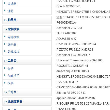
PIZZATO FG 60DD1D0B-F21
过滤器
Spieth MSW35.44
滤芯
HENGSTLER553497RI58-O/4096AK.
堡盟 10143457 IFFM 04P1501/O1KS
轴承类
FG60DD6D1A
Schneider ZBVB33
控制模块
FHF 22495302
电源模块
AQUA635-A-K
Cod: J38112024 - J38112024
编码器
PIZZATO FR 2215-XM2R28
总线模块
Schneider LC2D40ASC7
Universal Thermosensors GA3163
工具类
ROQUET1L12IT23F-HT
钳子
emecanique XCKJ105D
气动爪手
HENGSTLER568293AC61/0412EQ.7
PIZZATO MM 37
扳手
CAMOZZI 10-5461-7852 60N2L080A
千分尺
Sitema FS 050 10 / 11
applied-motionSTM17S-2RN
温度控制器
RIEGLER FR-1/2 523 12PMAX114BA
RTAA-CSD 94