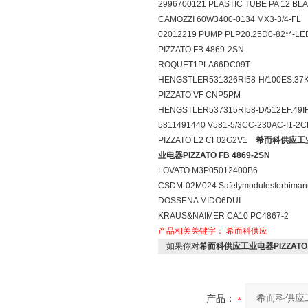
2996700121 PLASTIC TUBE PA 12 BL
CAMOZZI 60W3400-0134 MX3-3/4-F
02012219 PUMP PLP20.25D0-82**-L
PIZZATO FB 4869-2SN
ROQUET1PLA66DC09T
HENGSTLER531326RI58-H/100ES.3
PIZZATO VF CNP5PM
HENGSTLER537315RI58-D/512EF.49
5811491440 V581-5/3CC-230AC-I1-
PIZZATO E2 CF02G2V1
希而科供应工业电器
业电器PIZZATO FB 4869-2SN
LOVATO M3P05012400B6
CSDM-02M024 Safetymodulesforbiman
DOSSENA MIDO6DUI
KRAUS&NAIMER CA10 PC4867-2
产品相关关键字：
希而科供应
如果你对
希而科供应工业电器PIZZATO F
产品：