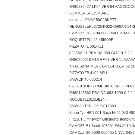
HENGSTLER530150RI36-H/2000AF.
R480286427 LP04 VER 64 AACCCC
SOMMER SF125MD4-C
elettrotec PMM150C18NPTT…
HENGSTLER527254RI32-O/60AR.1
CAMOZZI 20-3700-0008058 HP1M-0
ROQUET1PLL45-45IG09R
PIZZATO FL 501-K11
822352111 PRA-DA-050-0470-0-2-2-1
R480250918 VTS HF 03 VER 11 AA
KRAUS&NAIMER CG4 SGH051-FS2 
PIZZATO FB 4103-6SH
SMW ZK 40 060214
02001018 INTERMEDIATE SECT. PLP2
R480145862 PRA-DA-063-1000-0-2-1
ROQUET1L015DB24F
SMW-AUTOBLOK ID017869
Kiepe Typ.HEN 001 Sach-Nr.91.043 4
FR2201 Limitswitchwithshortpistonpl
CAMOZZI 51-6440-105801 S6440 10-
CAMOZZI 20-9600-000405 CNVL-34