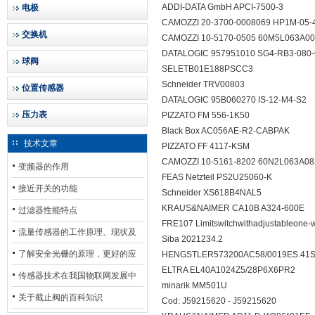
ADDI-DATA GmbH APCI-7500-3
电极
CAMOZZI 20-3700-0008069 HP1M-05
交换机
CAMOZZI 10-5170-0505 60M5L063A
DATALOGIC 957951010 SG4-RB3-0
球阀
SELETB01E188PSCC3
Schneider TRV00803
位置传感器
DATALOGIC 95B060270 IS-12-M4-S
压力表
PIZZATO FM 556-1K50
Black Box AC056AE-R2-CABPAK
技术文章
PIZZATO FF 4117-KSM
CAMOZZI 10-5161-8202 60N2L063A
变频器的作用
FEAS Netzteil PS2U25060-K
接近开关的功能
Schneider XS618B4NAL5
KRAUS&NAIMER CA10B A324-600E
过滤器性能特点
FRE107 Limitswitchwithadjustableone
流量传感器的工作原理、现状及
Siba 2021234.2
其发展前景
了解安全光栅的原理，更好的应
HENGSTLER573200AC58/0019ES.4
ELTRA EL40A1024Z5/28P6X6PR2
用安全光栅
传感器技术在我国物联网发展中
minarik MM501U
的地位*
关于截止阀的百科知识
Cod: J59215620 - J59215620