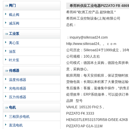
阀门
希而科供应工业电器PIZZATO FB 4869
希而科*欧洲工控产品 超快物流 *
截止阀
希而科工业控制设备(上海)有限公司
减压阀
总机：
工业泵
：inquiry@silkroad24.com
离心泵
http://www.silkroad24。。ｃｏｍ
公司历史：Silkroad24于1999成
油泵
公司规模：100人左右
叶片泵
公司模式：德国本土采购，德国仓库拼单
意，采购放心。
传感器
航班周期：每天安排航班，保证货物时效
温度传感器
货物包装：长期以来积累了大量货物运输
售后服务：客服，返修集中操作，*的售
光电传感器
处理效率：ERP系统做单，可以提供订
压力传感器
品牌 型号
VAHLE 165120 FH2.5，
电机
PIZZATO FK 3333
三相异步电机
HENGSTLER531570RI58-D/5EE.42
直流电机
PIZZATO AP G1A-111M