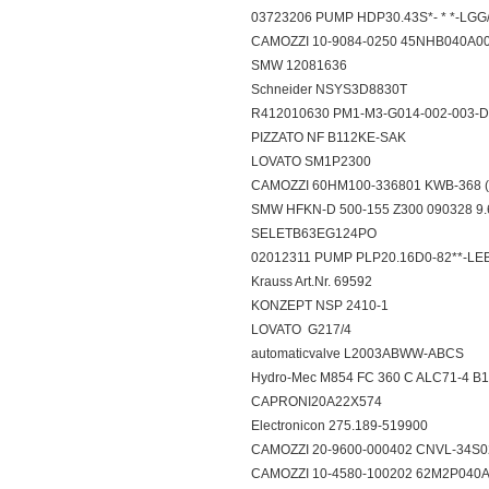
03723206 PUMP HDP30.43S*- * *-LG
CAMOZZI 10-9084-0250 45NHB040A
SMW 12081636
Schneider NSYS3D8830T
R412010630 PM1-M3-G014-002-003
PIZZATO NF B112KE-SAK
LOVATO SM1P2300
CAMOZZI 60HM100-336801 KWB-368 
SMW HFKN-D 500-155 Z300 090328 
SELETB63EG124PO
02012311 PUMP PLP20.16D0-82**-L
Krauss Art.Nr. 69592
KONZEPT NSP 2410-1
LOVATO G217/4
automaticvalve L2003ABWW-ABCS
Hydro-Mec M854 FC 360 C ALC71-4 B
CAPRONI20A22X574
Electronicon 275.189-519900
CAMOZZI 20-9600-000402 CNVL-34
CAMOZZI 10-4580-100202 62M2P040