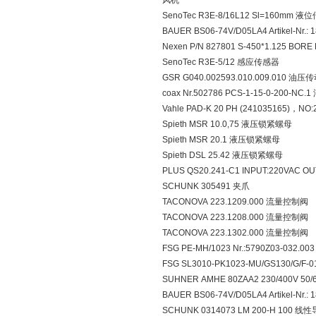
风机
SenoTec R3E-8/16L12 Sl=160mm 
BAUER BS06-74V/D05LA4 Artikel-Nr.:
Nexen P/N 827801 S-450*1.125 B
SenoTec R3E-5/12 感应传感器
GSR G040.002593.010.009.010 油压
coax Nr.502786 PCS-1-15-0-200-N
Vahle PAD-K 20 PH (241035165)，NO
Spieth MSR 10.0,75 液压锁紧螺母
Spieth MSR 20.1 液压锁紧螺母
Spieth DSL 25.42 液压锁紧螺母
PLUS QS20.241-C1 INPUT:220VAC O
SCHUNK 305491 夹爪
TACONOVA 223.1209.000 流量控制阀
TACONOVA 223.1208.000 流量控制阀
TACONOVA 223.1302.000 流量控制阀
FSG PE-MH/1023 Nr.:5790Z03-032.0
FSG SL3010-PK1023-MU/GS130/G/F-
SUHNER AMHE 80ZAA2 230/400V 50/
BAUER BS06-74V/D05LA4 Artikel-Nr.:
SCHUNK 0314073 LM 200-H 100 线