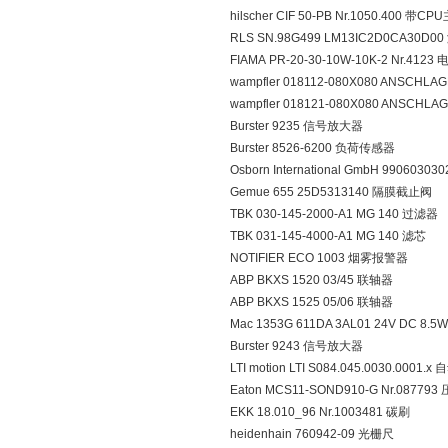
hilscher CIF 50-PB Nr.1050.400 带CP
RLS SN.98G499 LM13IC2D0CA3
FIAMA PR-20-30-10W-10K-2 Nr.4123
wampfler 018112-080X080 ANSCH
wampfler 018121-080X080 ANSCH
Burster 9235 信号放大器
Burster 8526-6200 负荷传感器
Osborn International GmbH 990603
Gemue 655 25D5313140 隔膜截止阀
TBK 030-145-2000-A1 MG 140 过滤器
TBK 031-145-4000-A1 MG 140 滤芯
NOTIFIER ECO 1003 烟雾报警器
ABP BKXS 1520 03/45 联轴器
ABP BKXS 1525 05/06 联轴器
Mac 1353G 611DA 3AL01 24V DC 8.
Burster 9243 信号放大器
LTI motion LTI S084.045.0030.0001
Eaton MCS11-SOND910-G Nr.0877
EKK 18.010_96 Nr.1003481 碳刷
heidenhain 760942-09 光栅尺