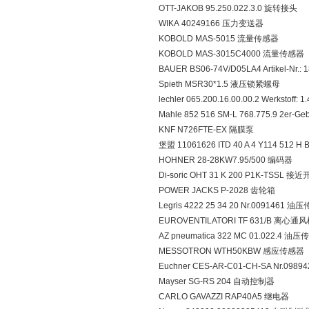
OTT-JAKOB 95.250.022.3.0 旋转接头
WIKA 40249166 压力变送器
KOBOLD MAS-5015 流量传感器
KOBOLD MAS-3015C4000 流量传感器
BAUER BS06-74V/D05LA4 Artikel-Nr.:
Spieth MSR30*1.5 液压锁紧螺母
lechler 065.200.16.00.00.2 Werkstoff
Mahle 852 516 SM-L 768.775.9 2er-G
KNF N726FTE-EX 隔膜泵
堡盟 11061626 ITD 40 A 4 Y114 512 H
HOHNER 28-28KW7.95/500 编码器
Di-soric OHT 31 K 200 P1K-TSSL 接
POWER JACKS P-2028 齿轮箱
Legris 4222 25 34 20 Nr.0091461 
EUROVENTILATORI TF 631/B 离心通
AZ pneumatica 322 MC 01.022.4 油
MESSOTRON WTH50KBW 感应传感器
Euchner CES-AR-C01-CH-SA Nr.098
Mayser SG-RS 204 自动控制器
CARLO GAVAZZI RAP40A5 继电器