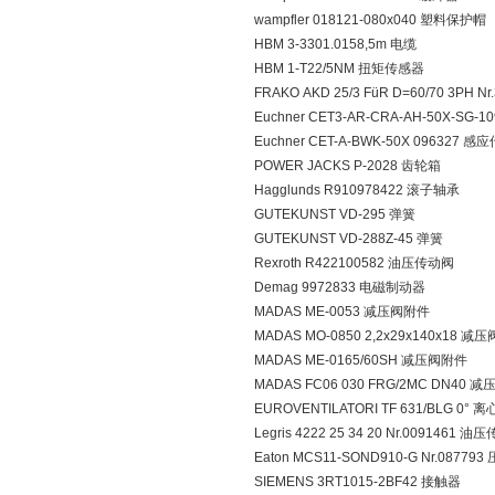
wampfler 018121-080x040 塑料保护帽
HBM 3-3301.0158,5m 电缆
HBM 1-T22/5NM 扭矩传感器
FRAKO AKD 25/3 FüR D=60/70 3PH 
Euchner CET3-AR-CRA-AH-50X-SG-
Euchner CET-A-BWK-50X 096327 
POWER JACKS P-2028 齿轮箱
Hagglunds R910978422 滚子轴承
GUTEKUNST VD-295 弹簧
GUTEKUNST VD-288Z-45 弹簧
Rexroth R422100582 油压传动阀
Demag 9972833 电磁制动器
MADAS ME-0053 减压阀附件
MADAS MO-0850 2,2x29x140x18 减
MADAS ME-0165/60SH 减压阀附件
MADAS FC06 030 FRG/2MC DN40 减
EUROVENTILATORI TF 631/BLG 0°
Legris 4222 25 34 20 Nr.0091461 
Eaton MCS11-SOND910-G Nr.0877
SIEMENS 3RT1015-2BF42 接触器