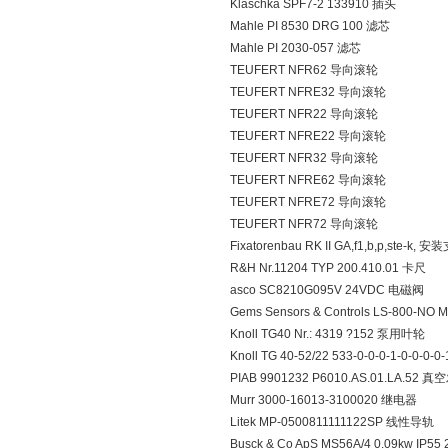
Klaschka SPF7-2 133910 插头
Mahle PI 8530 DRG 100 滤芯
Mahle PI 2030-057 滤芯
TEUFERT NFR62 导向滚轮
TEUFERT NFRE32 导向滚轮
TEUFERT NFR22 导向滚轮
TEUFERT NFRE22 导向滚轮
TEUFERT NFR32 导向滚轮
TEUFERT NFRE62 导向滚轮
TEUFERT NFRE72 导向滚轮
TEUFERT NFR72 导向滚轮
Fixatorenbau RK II GA,f1,b,p,ste-k, 
R&H Nr.11204 TYP 200.410.01 卡尺
asco SC8210G095V 24VDC 电磁阀
Gems Sensors & Controls LS-800-
Knoll TG40 Nr.: 4319 ?152 泵用叶轮
Knoll TG 40-52/22 533-0-0-0-1-0-0-0-
PIAB 9901232 P6010.AS.01.LA.52 
Murr 3000-16013-3100020 继电器
Litek MP-0500811111122SP 线性导轨
Busck & Co ApS MS56A/4 0.09kw IP55 