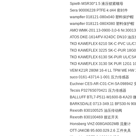
Spieth MSR30*1.5 液压锁紧螺母
Sera 90006228 PTFE-k d44 密封件
wampfler 018121-080x040 塑料保护帽
wampfler 018121-080X080 塑料保护帽
AMO WMK-201.13-0900-3,0-6 Nr.300
ATOS DKE-1614/FV-X24DC DN10 
TKD KAWEFLEX 6210 SK-C-PVC UL/C
TKD KAWEFLEX 3225 SK-C-PUR 18G
TKD KAWEFLEX 6130 SK-PUR UL/CSA
TKD KAWEFLEX 3130 SK PUR 12G1 
VEM K21R 280M 16-4 LL TPM WE HW
suco 0161-43714-1-001 压力传感器
Euchner CES-AR-C01-CH-SA 09894
Tecsis P3276S070421 压力传感器
BALLUFF BTL7-P511-M1600-B-K
BARKSDALE 0713-349.11 BFS30-N 
Rexroth 830100525 油压传动阀
Rexroth 830100469 接近开关
Honsberg VHZ-008GA002MB 流量计
OTT-JAKOB 95.600.029.2.6 工件夹具