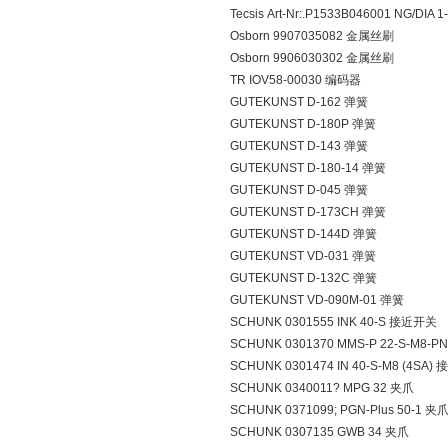
Tecsis Art-Nr:.P1533B046001 NG/DIA
Osborn 9907035082 金属丝刷
Osborn 9906030302 金属丝刷
TR IOV58-00030 编码器
GUTEKUNST D-162 弹簧
GUTEKUNST D-180P 弹簧
GUTEKUNST D-143 弹簧
GUTEKUNST D-180-14 弹簧
GUTEKUNST D-045 弹簧
GUTEKUNST D-173CH 弹簧
GUTEKUNST D-144D 弹簧
GUTEKUNST VD-031 弹簧
GUTEKUNST D-132C 弹簧
GUTEKUNST VD-090M-01 弹簧
SCHUNK 0301555 INK 40-S 接近开关
SCHUNK 0301370 MMS-P 22-S-M8-
SCHUNK 0301474 IN 40-S-M8 (4SA
SCHUNK 0340011? MPG 32 夹爪
SCHUNK 0371099; PGN-Plus 50-1 夹
SCHUNK 0307135 GWB 34 夹爪