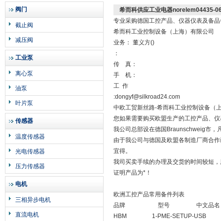
阀门
希而科供应工业电器norelem04435-0
专业采购德国工控产品、仪器仪表及备品
截止阀
希而科工业控制设备（上海）有限公司
减压阀
业务： 董义方()
：
工业泵
传 真：
离心泵
手 机：
工 作
油泵
:dongyf@silkroad24.com
叶片泵
中欧工贸新丝路-希而科工业控制设备（
您如果需要购买欧盟生产的工控产品、仪
传感器
我公司总部设在德国Braunschwei
温度传感器
由于我公司与德国及欧盟各制造厂商合作
宜得。
光电传感器
我司买卖手续的办理及交货的时间较短，
压力传感器
证明产品为*！
电机
欧洲工控产品常用备件列表
三相异步电机
品牌 型号 中文品名
直流电机
HBM 1-PME-SETUP-US