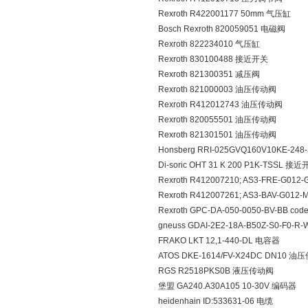
Rexroth R422001177 50mm 气压缸
Bosch Rexroth 820059051 电磁阀
Rexroth 822234010 气压缸
Rexroth 830100488 接近开关
Rexroth 821300351 减压阀
Rexroth 821000003 油压传动阀
Rexroth R412012743 油压传动阀
Rexroth 820055501 油压传动阀
Rexroth 821301501 油压传动阀
Honsberg RRI-025GVQ160V10KE-24
Di-soric OHT 31 K 200 P1K-TSSL 接
Rexroth R412007210; AS3-FRE-G012
Rexroth R412007261; AS3-BAV-G01
Rexroth GPC-DA-050-0050-BV-BB co
gneuss GDAI-2E2-18A-B50Z-S0-F0
FRAKO LKT 12,1-440-DL 电容器
ATOS DKE-1614/FV-X24DC DN10 
RGS R2518PKS0B 液压传动阀
堡盟 GA240.A30A105 10-30V 编码器
heidenhain ID:533631-06 电缆