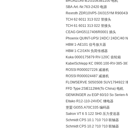
BRONZONI IE2G1083B1100 电机
SBA Art.-Nr.763-2420 电源
Rexroth ZDR10VP5-3X/315YM R900
TCH 62 6011 313 022 管接头
TCH 61 6011 313 022 管接头
CEAG GHG5117406R0001 插头
Phoenix QUINT-UPS/ 24DC/ 24DC/40 
HBM 1-AE101 信号放大器
HBM 1-C2/1KN 负荷传感器
Kuka 0000175879 RV-120C 齿轮箱
KabelSchlepp KC 0900.100-RV-385-3
ROSSI R000027226 减速机
ROSSI R000024487 减速机
FLOWSERVE S050S08 SUV1794922 
FFD Type:2SIE112M4(To China) 电机
GENKINGER zu EGP 60/10 So Serie
Eltako R12-110-24VDC 继电器
堡盟 GI355.A70C335 编码器
Satron VT 6 S 122 SH0 压力变送器
Schmidt CPS 10.1 ?10 ?10 联轴器
Schmidt CPS 10.2 ?10 ?10 联轴器