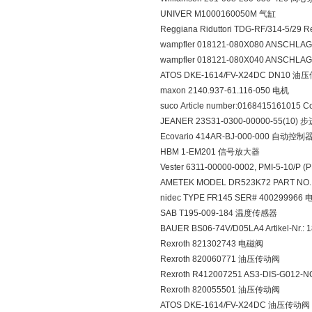
UNIVER M1000160050M 气缸
Reggiana Riduttori TDG-RF/314-5/29
wampfler 018121-080X080 ANSCH
wampfler 018121-080X040 ANSCH
ATOS DKE-1614/FV-X24DC DN10 
maxon 2140.937-61.116-050 电机
suco Article number:0168415161015
JEANER 23S31-0300-00000-55(10)
Ecovario 414AR-BJ-000-000 自动控制
HBM 1-EM201 信号放大器
Vester 6311-00000-0002, PMI-5-10/P
AMETEK MODEL DR523K72 PART N
nidec TYPE FR145 SER# 400299966
SAB T195-009-184 温度传感器
BAUER BS06-74V/D05LA4 Artikel-Nr.:
Rexroth 821302743 电磁阀
Rexroth 820060771 油压传动阀
Rexroth R412007251 AS3-DIS-G012
Rexroth 820055501 油压传动阀
ATOS DKE-1614/FV-X24DC 油压传动阀