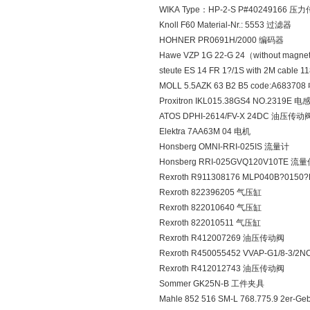
WIKA Type：HP-2-S P#40249166 压
Knoll F60 Material-Nr.: 5553 过滤器
HOHNER PR0691H/2000 编码器
Hawe VZP 1G 22-G 24（without magn
steute ES 14 FR 1?/1S with 2M cabl
MOLL 5.5AZK 63 B2 B5 code:A68370
Proxitron IKL015.38GS4 NO.2319
ATOS DPHI-2614/FV-X 24DC 油压传动
Elektra 7AA63M 04 电机
Honsberg OMNI-RRI-025IS 流量计
Honsberg RRI-025GVQ120V10TE 
Rexroth R911308176 MLP040B?01
Rexroth 822396205 气压缸
Rexroth 822010640 气压缸
Rexroth 822010511 气压缸
Rexroth R412007269 油压传动阀
Rexroth R450055452 VVAP-G1/8-3/
Rexroth R412012743 油压传动阀
Sommer GK25N-B 工件夹具
Mahle 852 516 SM-L 768.775.9 2er-G