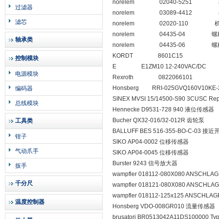
norelem 02040-5251
过滤器
norelem 03089-4412
滤芯
norelem 02020-110 
norelem 04435-04 螺
轴承类
norelem 04435-06 螺
KORDT 8601C15 
控制模块
E E1ZM10 12-240VAC/D
电源模块
Rexroth 0822066101
Honsberg RRI-025GVQ160V10KE-
编码器
SINEX MVSI 15/14500-S90 3CUSC Re
总线模块
Hennecke D9531-728 940 液位传感器
Bucher QX32-016/32-012R 齿轮泵
工具类
BALLUFF BES 516-355-BO-C-03 接近
钳子
SIKO AP04-0002 位移传感器
气动爪手
SIKO AP04-0045 位移传感器
Burster 9243 信号放大器
扳手
wampfler 018112-080X080 ANSCH
千分尺
wampfler 018121-080X080 ANSCH
wampfler 018112-125x125 ANSCHL
温度控制器
Honsberg VDO-008GR010 流量传感器
brusatori BR0513042A11DS100000 