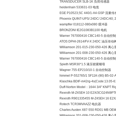
TRANSDUCER SLB-1K 负荷传感器
heidenhain 533631-03 电缆
EGE P10523;SC 440/1-A4-GSP 流量
Phoenix QUINT-UPS/ 24DC/ 24DC/40;
wampfler 018112-080x080 缓冲器
BRONZONI IE2G1083B1100 电机
Warner 767000416 CBC140-5 自动控
ATOS DPHI-2614/FV-X 24DC 油压传动
Williamson 201-015-230-050-426 离心
Williamson 201-008-230-050-426 离心
Warner 767000416 CBC140-5 自动控
Spieth MSR30*1.5 液压锁紧螺母
Wagner 755-EP210/10-1 自动控制器
himmel P-552765/1 SF11K-(90) B5-02-
Klaschka BDIF-m42rg-4s(Code:13.
Duff-Norton Model：1644 3/4" KNPT Ri
Rexroth M-Z4SEH 10 E2X/3CG24N9
Rexroth R901335455 M-Z4SEH 16 
Rotech TCR3MVAAZZ 电抗器
Charles Austen X87-550 RD01 MB O
Williamson 201-008-230-050-426 离心