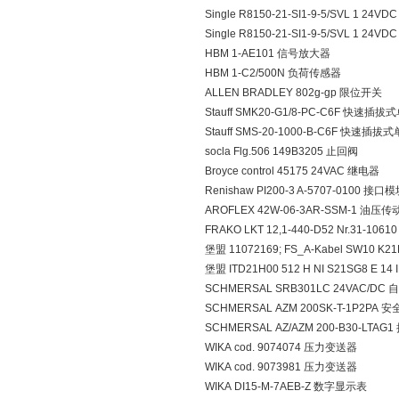
Single R8150-21-SI1-9-5/SVL 1 24VD
Single R8150-21-SI1-9-5/SVL 1 24VD
HBM 1-AE101 信号放大器
HBM 1-C2/500N 负荷传感器
ALLEN BRADLEY 802g-gp 限位开关
Stauff SMK20-G1/8-PC-C6F 快速插
Stauff SMS-20-1000-B-C6F 快速插拔
socla Flg.506 149B3205 止回阀
Broyce control 45175 24VAC 继电器
Renishaw PI200-3 A-5707-0100 接口
AROFLEX 42W-06-3AR-SSM-1 油压
FRAKO LKT 12,1-440-D52 Nr.31-106
堡盟 11072169; FS_A-Kabel SW10 K21
堡盟 ITD21H00 512 H NI S21SG8 E 14
SCHMERSAL SRB301LC 24VAC/DC
SCHMERSAL AZM 200SK-T-1P2PA 
SCHMERSAL AZ/AZM 200-B30-LTAG1
WIKA cod. 9074074 压力变送器
WIKA cod. 9073981 压力变送器
WIKA DI15-M-7AEB-Z 数字显示表