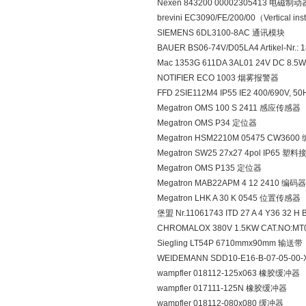
Nexen 843200 00002305413 电磁制动
brevini EC3090/FE/200/00（Vertical i
SIEMENS 6DL3100-8AC 通讯模块
BAUER BS06-74V/D05LA4 Artikel-Nr.:
Mac 1353G 611DA 3AL01 24V DC 8.
NOTIFIER ECO 1003 烟雾报警器
FFD 2SIE112M4 IP55 IE2 400/690V, 5
Megatron OMS 100 S 2411 感应传感器
Megatron OMS P34 定位器
Megatron HSM2210M 05475 CW360
Megatron SW25 27x27 4pol IP65 塑
Megatron OMS P135 定位器
Megatron MAB22APM 4 12 2410 编码器
Megatron LHK A 30 K 0545 位置传感器
堡盟 Nr.11061743 ITD 27 A 4 Y36 32 
CHROMALOX 380V 1.5KW CAT.NO:M
Siegling LT54P 6710mmx90mm 输送带
WEIDEMANN SDD10-E16-B-07-05-0
wampfler 018112-125x063 橡胶缓冲器
wampfler 017111-125N 橡胶缓冲器
wampfler 018112-080x080 缓冲器