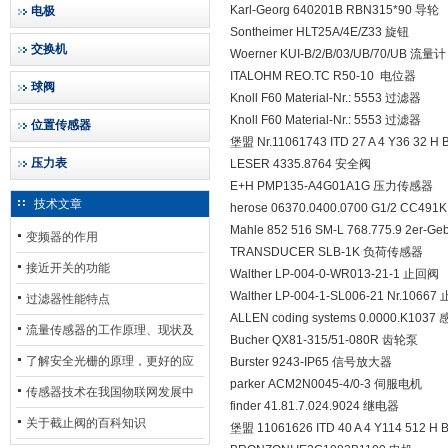
Karl-Georg 640201B RBN315*90 导轮
电极
Sontheimer HLT25A/4E/Z33 旋钮
交换机
Woerner KUI-B/2/B/03/UB/70/UB 流量计
ITALOHM REO.TC R50-10 电位器
球阀
Knoll F60 Material-Nr.: 5553 过滤器
Knoll F60 Material-Nr.: 5553 过滤器
位置传感器
堡盟 Nr.11061743 ITD 27 A 4 Y36 32 
压力表
LESER 4335.8764 安全阀
E+H PMP135-A4G01A1G 压力传感器
技术文章
herose 06370.0400.0700 G1/2 CC49
Mahle 852 516 SM-L 768.775.9 2er-G
变频器的作用
TRANSDUCER SLB-1K 负荷传感器
接近开关的功能
Walther LP-004-0-WR013-21-1 止回阀
Walther LP-004-1-SL006-21 Nr.1066
过滤器性能特点
ALLEN coding systems 0.0000.K10
流量传感器的工作原理、现状及
Bucher QX81-315/51-080R 齿轮泵
其发展前景
了解安全光栅的原理，更好的应
Burster 9243-IP65 信号放大器
parker ACM2N0045-4/0-3 伺服电机
用安全光栅
传感器技术在我国物联网发展中
finder 41.81.7.024.9024 继电器
的地位*
关于截止阀的百科知识
堡盟 11061626 ITD 40 A 4 Y114 512 H