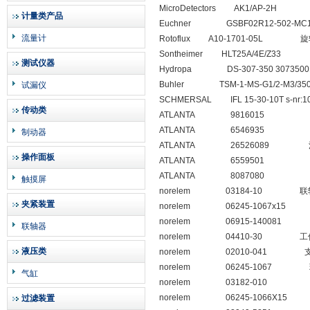
MicroDetectors AK1/AP-2
计量类产品
Euchner GSBF02R12-502-
流量计
Rotoflux A10-1701-05L 
Sontheimer HLT25A/4E/Z3
测试仪器
Hydropa DS-307-350 3073500
Buhler TSM-1-MS-G1/2-M3/3
试漏仪
SCHMERSAL IFL 15-30-10T s-n
传动类
ATLANTA 9816015
ATLANTA 6546935
制动器
ATLANTA 26526089 
操作面板
ATLANTA 6559501
ATLANTA 8087080
触摸屏
norelem 03184-10 联
夹紧装置
norelem 06245-1067x
norelem 06915-14008
联轴器
norelem 04410-30 工
液压类
norelem 02010-041 
norelem 06245-1067
气缸
norelem 03182-010
norelem 06245-1066X
过滤装置