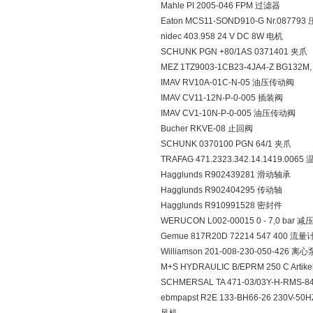
Mahle PI 2005-046 FPM 过滤器
Eaton MCS11-SOND910-G Nr.0877
nidec 403.958 24 V DC 8W 电机
SCHUNK PGN +80/1AS 0371401 夹爪
MEZ 1TZ9003-1CB23-4JA4-Z BG132M, 7,5
IMAV RV10A-01C-N-05 油压传动阀
IMAV CV11-12N-P-0-005 插装阀
IMAV CV1-10N-P-0-005 油压传动阀
Bucher RKVE-08 止回阀
SCHUNK 0370100 PGN 64/1 夹爪
TRAFAG 471.2323.342.14.1419.00
Hagglunds R902439281 滑动轴承
Hagglunds R902404295 传动轴
Hagglunds R910991528 密封件
WERUCON L002-00015 0 - 7,0 bar 减
Gemue 817R20D 72214 547 400 流量
Williamson 201-008-230-050-426 离心
M+S HYDRAULIC B/EPRM 250 C Artik
SCHMERSAL TA 471-03/03Y-H-RMS-84
ebmpapst R2E 133-BH66-26 230V-50H