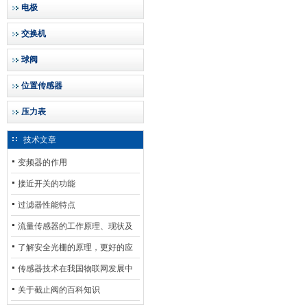
电极
交换机
球阀
位置传感器
压力表
技术文章
变频器的作用
接近开关的功能
过滤器性能特点
流量传感器的工作原理、现状及
其发展前景
了解安全光栅的原理，更好的应
用安全光栅
传感器技术在我国物联网发展中
的地位*
关于截止阀的百科知识