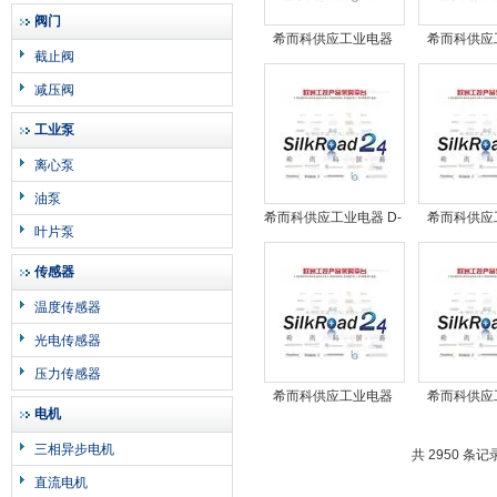
阀门
希而科供应工业电器
希而科供应
截止阀
KUKA 100493
1920
减压阀
工业泵
离心泵
油泵
希而科供应工业电器 D-
希而科供应
叶片泵
145E
VBU-
传感器
温度传感器
光电传感器
压力传感器
希而科供应工业电器
希而科供应
电机
14F5M1E-Y00D
RK93/4
三相异步电机
共 2950 条记
直流电机