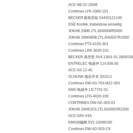
ACE HB-22-250M
Contrinex LFK-3360-101
BECKER 散垫页轮 54450121100
EGE Konfek. Kabeldose einseitig
JOKAB JSM6 2TLJ040006R0000
JOKAB JSMA60B 2TLJ040037R1600
Contrinex FTS-4155-301
Contrinex LRK-3030-101
BECKER 真空泵 SV4.130/1-01 2800/3
ENTRELEC 电器件 114.836.00
ACE GS-12-40
SCHUNK 接近开关 301511
Contrinex DW-AS-703-M12-303
EMG 电器件 LIC7701-01
Contrinex LFG-4020-100
CONTRINEX DW-AD-303-03
JOKAB JSHK32S 2TLJ020003R2300
ACE OA5-V4A
EMG伺服阀 SV1-10/48/100
Contrinex DW-AD-503-C8