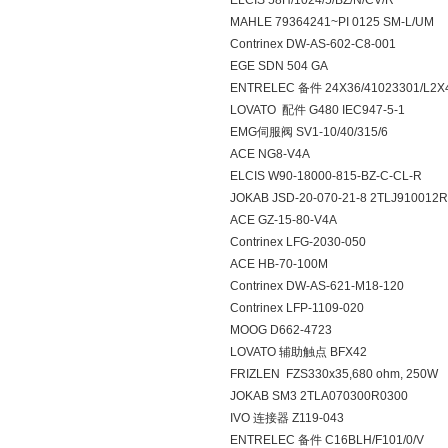
ELCIS 58H/1024/5/BZ/N/CV/R
MAHLE 79364241~PI 0125 SM-L/UM
Contrinex DW-AS-602-C8-001
EGE SDN 504 GA
ENTRELEC 备件 24X36/41023301/L2X4
LOVATO 配件 G480 IEC947-5-1
EMG伺服阀 SV1-10/40/315/6
ACE NG8-V4A
ELCIS W90-18000-815-BZ-C-CL-R
JOKAB JSD-20-070-21-8 2TLJ910012
ACE GZ-15-80-V4A
Contrinex LFG-2030-050
ACE HB-70-100M
Contrinex DW-AS-621-M18-120
Contrinex LFP-1109-020
MOOG D662-4723
LOVATO 辅助触点 BFX42
FRIZLEN FZS330x35,680 ohm, 250W
JOKAB SM3 2TLA070300R0300
IVO 连接器 Z119-043
ENTRELEC 备件 C16BLH/F101/0/V