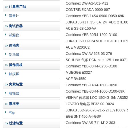
Contrinex DW-AS-501-M12
计量类产品
CONTRINEX ADA-0000-007
流量计
Contrinex YBB-14S4-0900-D050-69K
JOKAB JSR1T_3S_6A_24_VDC 2TLJ0
测试仪器
ACE GS-28-150-VA
Contrinex YBB-30R4-1200-D100
试漏仪
JOKAB JSHT1A 24 VDC 2TLA010011R
传动类
ACE MB20SC2
Contrinex DW-AV-623-03-276
制动器
SCHUNK 气爪 PGN-plus 125-1 no.0371
操作面板
Contrinex YBB-30R4-0250-D100
MUEGGE E3327
触摸屏
ACE BV4550
夹紧装置
Contrinex YBB-14R4-1600-D050
Contrinex YBB-30R4-1600-D100-69K
联轴器
VISHAY 传感器 LOC-150KG S/N:AB352
液压类
LOVATO 继电器 BF32-00-D024
JOKAB JSD-20-070-21-5 2TLJ910009
气缸
EGE SNT 450-A4-GSP
Contrinex DW-AS-711-M12-303
过滤装置