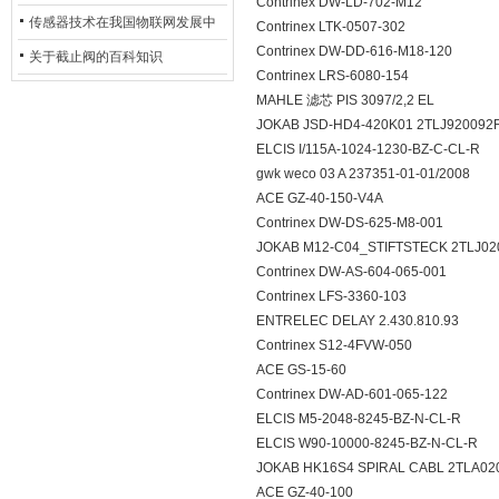
Contrinex DW-LD-702-M12
用安全光栅
传感器技术在我国物联网发展中
Contrinex LTK-0507-302
Contrinex DW-DD-616-M18-120
的地位*
关于截止阀的百科知识
Contrinex LRS-6080-154
MAHLE 滤芯 PIS 3097/2,2 EL
JOKAB JSD-HD4-420K01 2TLJ920092
ELCIS I/115A-1024-1230-BZ-C-CL-R
gwk weco 03 A 237351-01-01/2008
ACE GZ-40-150-V4A
Contrinex DW-DS-625-M8-001
JOKAB M12-C04_STIFTSTECK 2TLJ02
Contrinex DW-AS-604-065-001
Contrinex LFS-3360-103
ENTRELEC DELAY 2.430.810.93
Contrinex S12-4FVW-050
ACE GS-15-60
Contrinex DW-AD-601-065-122
ELCIS M5-2048-8245-BZ-N-CL-R
ELCIS W90-10000-8245-BZ-N-CL-R
JOKAB HK16S4 SPIRAL CABL 2TLA02
ACE GZ-40-100