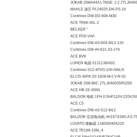
JOKAB JSMA44A L?NGE: 2.2 2TLJ040
MAHLE 滤芯 PI-24025-DN-PS-16
Contrinex DW-DD-606-M30
ACE TR66-40L-2
BECKER "
ACE PG5-V4A
Contrinex DW-AS-604-M12-120
Contrinex DW-AV-621-03-276
ACE BV8
LOHER 电器 0131138/A02
Contrinex S12-4FVG-100-NNLN
ELCIS 46P6-20-1828-M-CV-R-01
JOKAB JSM B6C 2TLJ040035R5200
ACE HB-28-300N
BALDOR 电机 1PH,0.5HP,110V-220V,5
ACE C5
Contrinex DW-AS-512-M12
BALDOR 交流电动机 4H157X390-A 0.7
LOVATO 接触器 11BG0040A220
ACE TR188-108L-4