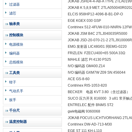
JOKAB JSHD4-4-AB-A TYPE 2TLA019
过滤器
JOKAB K 5,8,9 MET. 2TLA050040R020
滤芯
ELCIS 958HP12-4096-B-B1-DP-O
EGE KGEX 030 GSP
轴承类
Contrinex S12-4FUW-010-NNRN-12FW
JOKAB JSM B4C 2TLJ040035R5000
控制模块
JOKAB JSD-20-070-21-2 2TLJ910006
电源模块
EMG 发射器 LIC480/01 同EMG-0220
FRIZLEN FZECU400×65 500A 33Ω
编码器
MAHLE 滤芯 PI 4130 PS25
总线模块
IVO 编码器 GM400.Z14
IVO 编码器 GXM7W Z09 SN:456044
工具类
ACE GS-8-60
钳子
Contrinex RIS-1053-820
气动爪手
BECKER 电器 KVT 3.80（含过滤器）
SUCO 压力开关 816000 3 u81 常开触
扳手
ENTRELEC 配件 BNMS ST2
千分尺
gwk电磁阀 9360068
JOKAB FOCUS LICHTVORHANG 2TLA
温度控制器
Contrinex DW-AD-713-M30
EGE ST 111 KH-L110