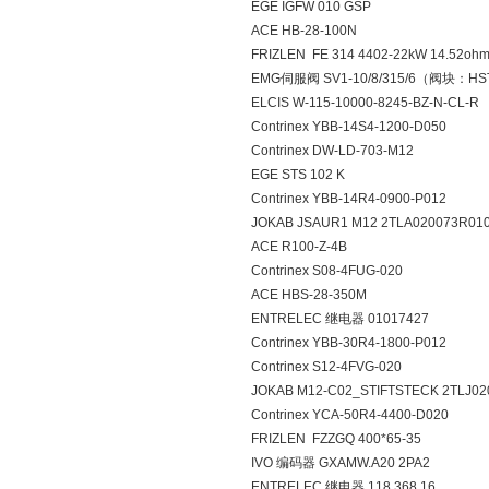
EGE IGFW 010 GSP
ACE HB-28-100N
FRIZLEN FE 314 4402-22kW 14.52oh
EMG伺服阀 SV1-10/8/315/6（阀块：HST
ELCIS W-115-10000-8245-BZ-N-CL-R
Contrinex YBB-14S4-1200-D050
Contrinex DW-LD-703-M12
EGE STS 102 K
Contrinex YBB-14R4-0900-P012
JOKAB JSAUR1 M12 2TLA020073R01
ACE R100-Z-4B
Contrinex S08-4FUG-020
ACE HBS-28-350M
ENTRELEC 继电器 01017427
Contrinex YBB-30R4-1800-P012
Contrinex S12-4FVG-020
JOKAB M12-C02_STIFTSTECK 2TLJ02
Contrinex YCA-50R4-4400-D020
FRIZLEN FZZGQ 400*65-35
IVO 编码器 GXAMW.A20 2PA2
ENTRELEC 继电器 118 368.16