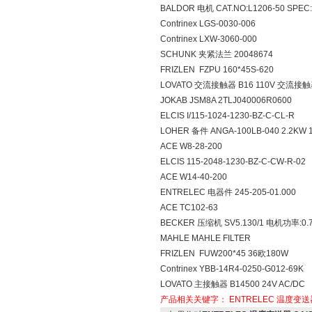
BALDOR 电机 CAT.NO:L1206-50 SPEC
Contrinex LGS-0030-006
Contrinex LXW-3060-000
SCHUNK 夹紧法兰 20048674
FRIZLEN FZPU 160*45S-620
LOVATO 交流接触器 B16 110V 交流接
JOKAB JSM8A 2TLJ040006R0600
ELCIS I/115-1024-1230-BZ-C-CL-R
LOHER 备件 ANGA-100LB-040 2.2KW 
ACE W8-28-200
ELCIS 115-2048-1230-BZ-C-CW-R-02
ACE W14-40-200
ENTRELEC 电器件 245-205-01.000
ACE TC102-63
BECKER 压缩机 SV5.130/1 电机功率:0.
MAHLE MAHLE FILTER
FRIZLEN FUW200*45 36欧180W
Contrinex YBB-14R4-0250-G012-69K
LOVATO 主接触器 B14500 24V AC/DC
产品相关关键字：
ENTRELEC
温度变送