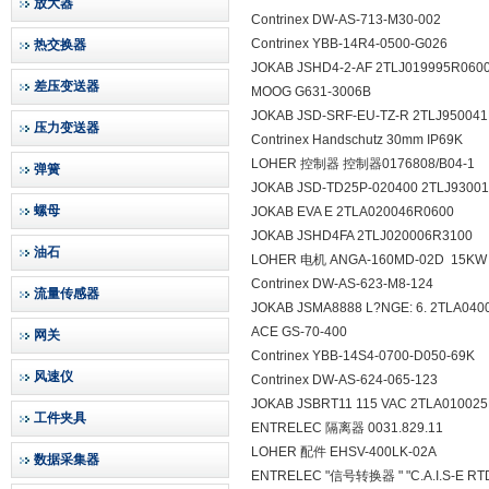
放大器
Contrinex DW-AS-713-M30-002
Contrinex YBB-14R4-0500-G026
热交换器
JOKAB JSHD4-2-AF 2TLJ019995R060
差压变送器
MOOG G631-3006B
JOKAB JSD-SRF-EU-TZ-R 2TLJ95004
压力变送器
Contrinex Handschutz 30mm IP69K
LOHER 控制器 控制器0176808/B04-1
弹簧
JOKAB JSD-TD25P-020400 2TLJ9300
螺母
JOKAB EVA E 2TLA020046R0600
JOKAB JSHD4FA 2TLJ020006R3100
油石
LOHER 电机 ANGA-160MD-02D 15KW
Contrinex DW-AS-623-M8-124
流量传感器
JOKAB JSMA8888 L?NGE: 6. 2TLA040
ACE GS-70-400
网关
Contrinex YBB-14S4-0700-D050-69K
风速仪
Contrinex DW-AS-624-065-123
JOKAB JSBRT11 115 VAC 2TLA01002
工件夹具
ENTRELEC 隔离器 0031.829.11
LOHER 配件 EHSV-400LK-02A
数据采集器
ENTRELEC "信号转换器 " "C.A.I.S-E 