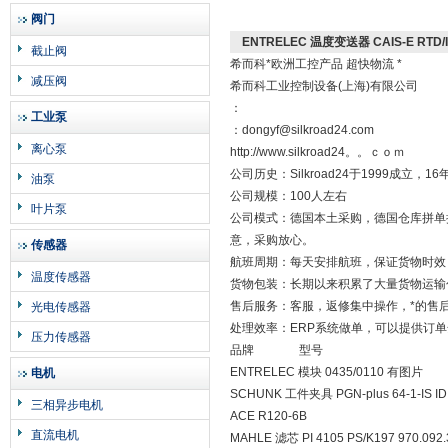
阀门
ENTRELEC 温度变送器 CAIS-E RTD/I
截止阀
希而科*欧洲工控产品 超快物流 *
减压阀
希而科工业控制设备(上海)有限公司
：
工业泵
：dongyf@silkroad24.com
离心泵
http://www.silkroad24。。ｃｏｍ
公司历史：Silkroad24于1999成
油泵
公司规模：100人左右
叶片泵
公司模式：德国本土采购，德国仓库拼单
意，采购放心。
传感器
航班周期：每天安排航班，保证货物时效
温度传感器
货物包装：长期以来积累了大量货物运输
售后服务：客服，返修集中操作，*的售
光电传感器
处理效率：ERP系统做单，可以提供订
压力传感器
品牌 型号
ENTRELEC 模块 0435/0110 有图片
电机
SCHUNK 工件夹具 PGN-plus 64-1-IS ID
三相异步电机
ACE R120-6B
直流电机
MAHLE 滤芯 PI 4105 PS/K197 970.092.