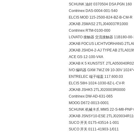
SCHUNK 油封 0370504 DSA PGN 160
Contrinex DAS-0004-001-540
ELCIS MOD 115-2500-824-BZ-B-CM-R
JOKAB JSMAS2 2TLJ040037R1000
Contrinex RTM-0100-000
LOVATO 接触器 交流接触器 11B180-00-
JOKAB FOCUS LICHTVORHANG 2TLA
JOKAB JSHD4-2-AJ TYPE AB 2TLA01
ACE GS-12-100-V4A
JOKAB K 5 KUNSTST. 2TLA050040R0
IVO 编码器 GXM 7W.Z 09 10-30V 1024*
ENTRELEC 端子端盖 117.600.03
ELCIS 58H-1024-1030-8Z-L-CV-R
JOKAB JSHK5 2TLJ020003R0000
Contrinex DW-AD-631-065
MOOG D672-0013-0001
SCHUNK 机械卡爪 MMS 22-S-M8-PNP 
JOKAB JSNSY10-ESE 2TLJ020034R11
SUCO 开关 0175-43514-1-001
SUCO 开关 0111-41903-1/011