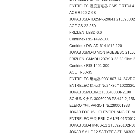
ENTRELEC 温度变送器 CAIS-E RTD/I
ACE R260-Z-6B
JOKAB JSD-TD25P-620841 2TLJ9300
ACE GS-22-350
FRIZLEN LB8D-6.6
Contrinex RIS-1492-100
Contrinex DW-AD-614-M12-120
JOKAB JSMD4J MONTAGEBESC 2TLJ
FRIZLEN GMADU 207x13-23 23 Ohm 
Contrinex RIS-1491-300
ACE TR50-35
ENTRELEC 继电器 0031807.14 24VDC
ENTRELEC 指示灯 No24x36/41023320/
JOKAB JSMD10A 2TLJ040033R2100
SCHUNK 夹爪 30060298 PSH42-2, 1
ELERO 电机 VARIO 1 Nr.:280001933
JOKAB FOCUS LICHTVORHANG 2TLA
ENTRELEC 开关 ERK-CM1/F1.01/7001
JOKAB JSD-HK40S-12 2TLJ920102R0
JOKAB SMILE 12 SA TYPE A 2TLA030