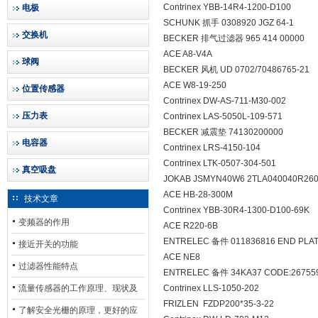
Contrinex YBB-14R4-1200-D100
电极
SCHUNK 抓手 0308920 JGZ 64-1
交换机
BECKER 排气过滤器 965 414 00000
ACE A8-V4A
球阀
BECKER 风机 UD 0702/70486765-21
ACE W8-19-250
位置传感器
Contrinex DW-AS-711-M30-002
压力表
Contrinex LAS-5050L-109-571
BECKER 减震垫 74130200000
电容器
Contrinex LRS-4150-104
Contrinex LTK-0507-304-501
真空吸盘
JOKAB JSMYN40W6 2TLA040040R26
ACE HB-28-300M
技术文章
Contrinex YBB-30R4-1300-D100-69K
变频器的作用
ACE R220-6B
ENTRELEC 备件 011836816 END PLAT
接近开关的功能
ACE NE8
过滤器性能特点
ENTRELEC 备件 34KA37 CODE:26755
流量传感器的工作原理、现状及
Contrinex LLS-1050-202
FRIZLEN FZDP200*35-3-22
其发展前景
了解安全光栅的原理，更好的应