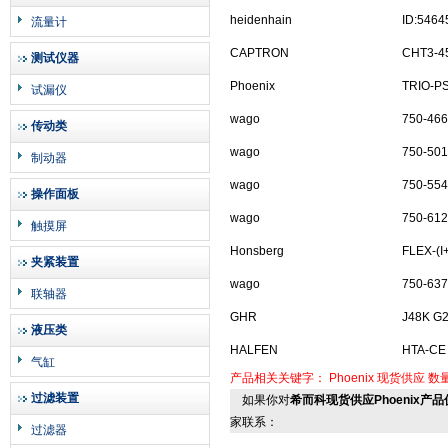
heidenhain
ID:5464
流量计
CAPTRON
CHT3-4
测试仪器
Phoenix
TRIO-PS
试漏仪
wago
750-466
传动类
wago
750-501
制动器
wago
750-554
操作面板
wago
750-612
触摸屏
Honsberg
FLEX-(I
夹紧装置
wago
750-637
联轴器
GHR
J48K G2
液压类
HALFEN
HTA-CE 
气缸
产品相关关键字：
Phoenix
现货供应
数
过滤装置
如果你对
希而科现货供应Phoenix产品仅
家联系：
过滤器