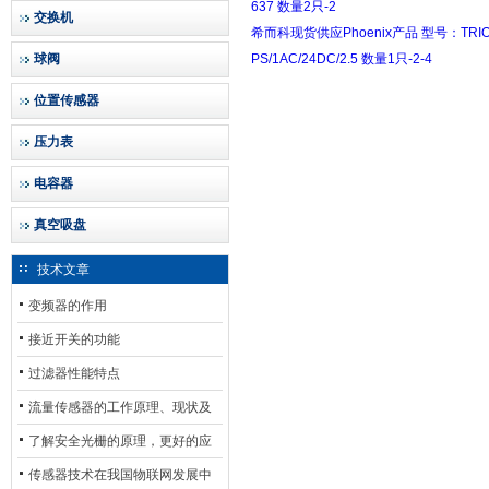
637 数量2只-2
交换机
希而科现货供应Phoenix产品 型号：TRIO
球阀
PS/1AC/24DC/2.5 数量1只-2-4
位置传感器
压力表
电容器
真空吸盘
技术文章
变频器的作用
接近开关的功能
过滤器性能特点
流量传感器的工作原理、现状及
其发展前景
了解安全光栅的原理，更好的应
用安全光栅
传感器技术在我国物联网发展中