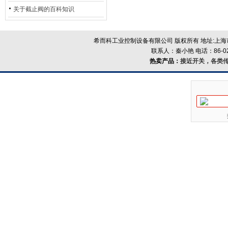
的地位*
关于截止阀的百科知识
希而科工业控制设备有限公司 版权所有 地址:上海市浦
联系人：秦小艳 电话：86-021-
热卖产品：
接近开关，各类