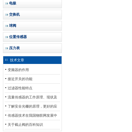
电极
交换机
球阀
位置传感器
压力表
技术文章
变频器的作用
接近开关的功能
过滤器性能特点
流量传感器的工作原理、现状及
其发展前景
了解安全光栅的原理，更好的应
用安全光栅
传感器技术在我国物联网发展中
的地位*
关于截止阀的百科知识