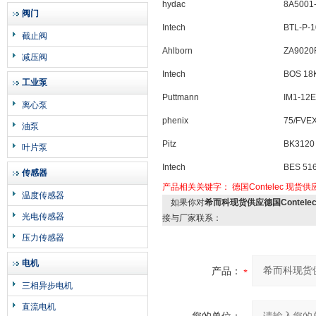
hydac
8A5001
阀门
Intech
BTL-P-
截止阀
Ahlborn
ZA9020
减压阀
Intech
BOS 18
工业泵
Puttmann
IM1-12E
离心泵
phenix
75/FVE
油泵
Pitz
BK3120
叶片泵
Intech
BES 51
传感器
产品相关关键字：
德国Contelec
现货供
温度传感器
如果你对
希而科现货供应德国Contelec
光电传感器
接与厂家联系：
压力传感器
电机
产品：
三相异步电机
直流电机