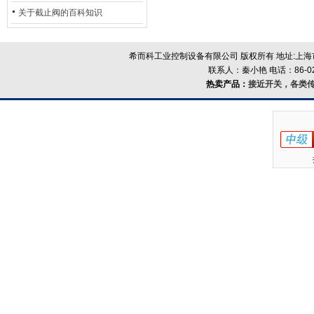
的地位*
关于截止阀的百科知识
希而科工业控制设备有限公司 版权所有 地址:上海市浦
联系人：秦小艳 电话：86-021-
热卖产品：
接近开关，各类