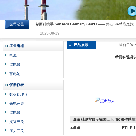
公司公告
希而科携手 Senseca Germany GmbH —— 共赴SIA精彩之旅
希而科工业控制设备有限公司
2025-08-29
产品展示
当前位置
工业电器
电源
希而科现货供应
继电器
蓄电池
仪器仪表
数据处理仪
点击放大
光电开关
继电器
希而科现货供应德国balluff位移传感器产
接近开关
balluff
BTL-P-
压力开关