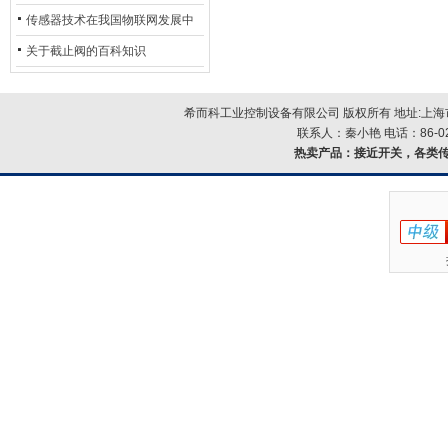
用安全光栅
传感器技术在我国物联网发展中
的地位*
关于截止阀的百科知识
希而科工业控制设备有限公司 版权所有 地址:上海市浦
联系人：秦小艳 电话：86-021-
热卖产品：
接近开关，各类