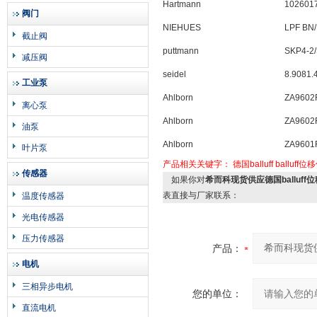
Hartmann
102601
阀门
NIEHUES
LPF BN/
截止阀
puttmann
SKP4-2
减压阀
seidel
8.9081.
工业泵
Ahlborn
ZA9602
离心泵
Ahlborn
ZA9602
油泵
Ahlborn
ZA9601
叶片泵
产品相关关键字：
德国balluff
balluff
传感器
如果你对
希而科现货供应德国balluff位
表直接与厂家联系：
温度传感器
光电传感器
压力传感器
产品：
电机
三相异步电机
您的单位：
直流电机