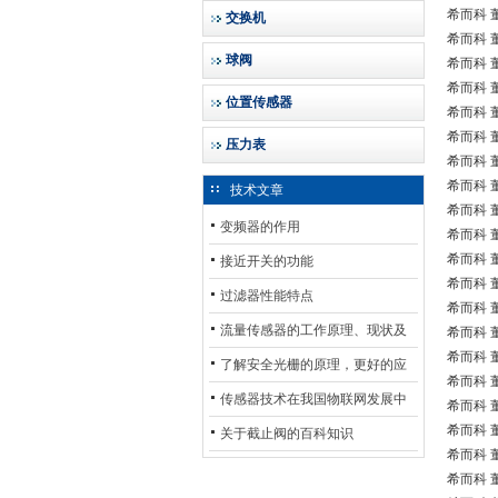
希而科 董
交换机
希而科 
球阀
希而科 董
希而科 董
位置传感器
希而科 董
希而科 董
压力表
希而科 董
希而科 董
技术文章
希而科 董
变频器的作用
希而科 董
希而科 董
接近开关的功能
希而科 董
过滤器性能特点
希而科 董
流量传感器的工作原理、现状及
希而科 董
希而科 董
其发展前景
了解安全光栅的原理，更好的应
希而科 董
用安全光栅
传感器技术在我国物联网发展中
希而科 董
希而科 董
的地位*
关于截止阀的百科知识
希而科 董
希而科 董