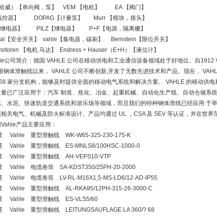
（哈威）【单向阀，泵】 VEM 【电机】 EA 【阀门】
温控器】 DOPAG【计量泵】 Murr 【模块，接头】
【继电器】 PILZ【继电器】 P+F【电源，隔离栅】
rsal【安全开关】 vahle【集电器，碳刷】 Bernstein【限位开关】
rmotoren 【电机 马达】 Endress + Hauser（E+H）【液位计】
hle公司简介：德国 VAHLE 公司在移动供电和工业通信设备领域处于好地位。自1912 年，
根钢体滑触线以来， VAHLE 公司不断创新,开发了无数先进技术和产品。现在， VA
 68 家分支机构，能够及时提供全面的移动电气系统和解决方案。 VAHLE 的移动
质量已广泛应用于：汽车 制造、焦化、冶金、起重机械、自动化生产线、自动仓储系统
纸、水泥、快速轨道交通系统和游乐场等领域，而且我们的特种钢体滑线已经应用 于举
相关电气、机械及防火标准设计。产品均通过 UL ，CSA 及 SEV 等认证，并在世
Vahle产品主要应用：
 Vahle 重型滑触线 WK-W65-325-230-175-K
 Vahle 重型滑触线 ES-MNLS8/100HSC-1000-0
 Vahle 重型滑触线 AH-VEPS10-VTP
 Vahle 电缆卷筒 SA-KDST350/25PH-20-2000
 Vahle 电缆卷筒 LV-RL-M16X1,5-MS-LD6/12-AD-IP55
 Vahle 重型滑触线 AL-RKA95/12PH-315-26-3000-C
 Vahle 重型滑触线 ES-VLS5/60
 Vahle 重型滑触线 LEITUNGSAUFLAGE LA 360/? 68