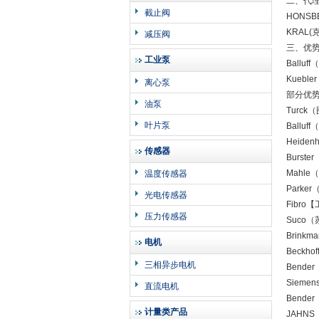
二、代
截止阀
HONSB
KRAL(
减压阀
三、优
工业泵
Ball
Kuebl
离心泵
部分优势
油泵
Turc
叶片泵
Ball
Heid
传感器
Burs
Mahl
温度传感器
Park
光电传感器
Fibr
压力传感器
Suco
Brin
电机
Beck
三相异步电机
Bend
Siem
直流电机
Bend
计量类产品
JAHN