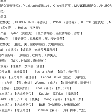
理品牌：
ERG(豪斯派克)，Proxitron(柏西铁龙)， Knick(科尼可)，MANKENBERG， AHLBOR
克拉)
势品牌：
uff（巴鲁夫），HEIDENHAIN（海德汉），HYDAC（贺德克）、TURCK（图尔克），
er（库伯勒）， Helios（海洛斯）
产品：Hydac （贺德克） 【压力传感器，温度传感器，滤芯 】
k（图尔克） 【接近开关，总线模块，压力变送器等】
uff（巴鲁夫）【接近开关，位移传感器，光电传感器】
enhain（海德汉）【编码器，光栅尺及其配件】
ter（布瑞斯特） 【传感器，欧姆表，工件夹具】
e（玛勒）【滤芯，过滤器，密封套件】
er（派克）【柱塞泵，放大器，油缸】
o【工件夹具，旋转装置】 Bucher（布赫）【阀门，齿轮泵】
（苏克）【压力开关，变送器】 Lenord+Bauer（兰宝）【编码器】
kmann（布曼）【泵，电机】 Woerner（威纳） 【油流分配器，流量计】
hoff（倍福）【总线模块】 Knoll（科诺）【泵、滚筒】
er（本德尔）【绝缘检测仪】 Kuebler（库伯勒）【编码器】
ens 6DD（西门子6DD）【模块】 Moog（穆格）【伺服阀，泵】
er（本德尔）【绝缘检测仪】 B&R 【控制模块，绝缘测试仪】
S（雅恩斯）【分流马达】 Sommer（索玛） 【平行抓手，气缸】