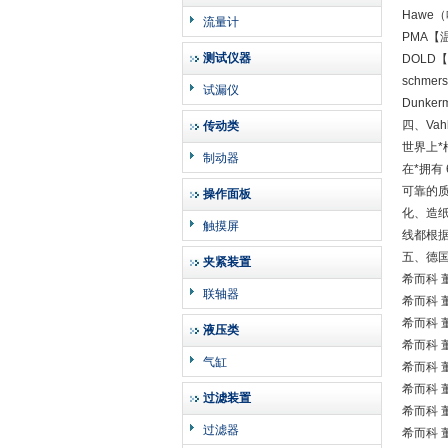
Hawe
流量计
PMA【
测试仪器
DOLD
schme
试漏仪
Dunke
四、Va
传动类
世界上*
制动器
在*拥有
可靠的
操作面板
化、造
触摸屏
线都根据
五、德国
夹紧装置
希而科 董
联轴器
希而科 董
希而科 董
液压类
希而科 董
气缸
希而科 董
希而科 董
过滤装置
希而科 董
过滤器
希而科 董