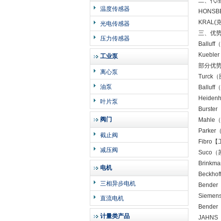
二、代
温度传感器
HONSB
KRAL(
光电传感器
三、优
压力传感器
Ball
Kuebl
工业泵
部分优势
离心泵
Turc
油泵
Ball
Heid
叶片泵
Burs
阀门
Mahl
Park
截止阀
Fibr
减压阀
Suco
Brin
电机
Beck
三相异步电机
Bend
Siem
直流电机
Bend
计量类产品
JAHN