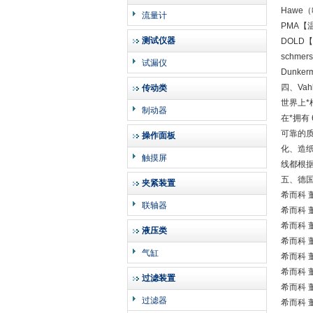
Hawe
流量计
PMA【
测试仪器
DOLD
schme
试漏仪
Dunke
四、Va
传动类
世界上*
制动器
在*拥有
可靠的
操作面板
化、造
触摸屏
线都根据
五、德国
夹紧装置
希而科 董
联轴器
希而科 董
希而科 董
液压类
希而科 董
气缸
希而科 董
希而科 董
过滤装置
希而科 董
过滤器
希而科 董