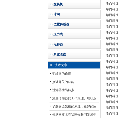
希而科 董
交换机
希而科 
球阀
希而科 董
希而科 董
位置传感器
希而科 董
希而科 董
压力表
希而科 董
希而科 董
电容器
希而科 董
真空吸盘
希而科 董
希而科 董
技术文章
希而科 董
希而科 董
变频器的作用
希而科 董
接近开关的功能
希而科 董
过滤器性能特点
希而科 董
希而科 董
流量传感器的工作原理、现状及
希而科 董
其发展前景
了解安全光栅的原理，更好的应
希而科 董
希而科 董
用安全光栅
传感器技术在我国物联网发展中