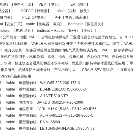
（哈威）【单向阀，泵】 VEM 【电机】 EA 【阀门】
温控器】 DOPAG【计量泵】 Murr 【模块，接头】
【继电器】 PILZ【继电器】 P+F【电源，隔离栅】
rsal【安全开关】 vahle【集电器，碳刷】 Bernstein【限位开关】
rmotoren 【电机 马达】 Endress + Hauser（E+H）【液位计】
hle公司简介：德国 VAHLE 公司在移动供电和工业通信设备领域处于好地位。自1912 年，
根钢体滑触线以来， VAHLE 公司不断创新,开发了无数先进技术和产品。现在， VA
 68 家分支机构，能够及时提供全面的移动电气系统和解决方案。 VAHLE 的移动
质量已广泛应用于：汽车 制造、焦化、冶金、起重机械、自动化生产线、自动仓储系统
纸、水泥、快速轨道交通系统和游乐场等领域，而且我们的特种钢体滑线已经应用 于举
相关电气、机械及防火标准设计。产品均通过 UL ，CSA 及 SEV 等认证，并在世
Vahle产品主要应用：
 Vahle 重型滑触线 WK-W65-325-230-175-K
 Vahle 重型滑触线 ES-MNLS8/100HSC-1000-0
 Vahle 重型滑触线 AH-VEPS10-VTP
 Vahle 电缆卷筒 SA-KDST350/25PH-20-2000
 Vahle 电缆卷筒 LV-RL-M16X1,5-MS-LD6/12-AD-IP55
 Vahle 重型滑触线 AL-RKA95/12PH-315-26-3000-C
 Vahle 重型滑触线 ES-VLS5/60
 Vahle 重型滑触线 LEITUNGSAUFLAGE LA 360/? 68