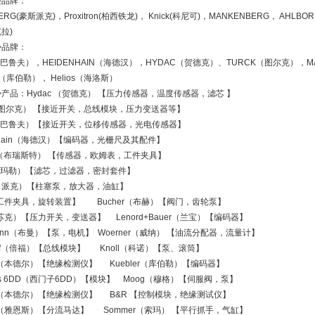
理品牌：
ERG(豪斯派克)，Proxitron(柏西铁龙)， Knick(科尼可)，MANKENBERG， AHLBOR
克拉)
势品牌：
uff（巴鲁夫），HEIDENHAIN（海德汉），HYDAC（贺德克）、TURCK（图尔克），
er（库伯勒）， Helios（海洛斯）
产品：Hydac （贺德克） 【压力传感器，温度传感器，滤芯 】
k（图尔克） 【接近开关，总线模块，压力变送器等】
uff（巴鲁夫）【接近开关，位移传感器，光电传感器】
enhain（海德汉）【编码器，光栅尺及其配件】
ter（布瑞斯特） 【传感器，欧姆表，工件夹具】
e（玛勒）【滤芯，过滤器，密封套件】
er（派克）【柱塞泵，放大器，油缸】
o【工件夹具，旋转装置】 Bucher（布赫）【阀门，齿轮泵】
（苏克）【压力开关，变送器】 Lenord+Bauer（兰宝）【编码器】
kmann（布曼）【泵，电机】 Woerner（威纳） 【油流分配器，流量计】
hoff（倍福）【总线模块】 Knoll（科诺）【泵、滚筒】
er（本德尔）【绝缘检测仪】 Kuebler（库伯勒）【编码器】
ens 6DD（西门子6DD）【模块】 Moog（穆格）【伺服阀，泵】
er（本德尔）【绝缘检测仪】 B&R 【控制模块，绝缘测试仪】
S（雅恩斯）【分流马达】 Sommer（索玛） 【平行抓手，气缸】