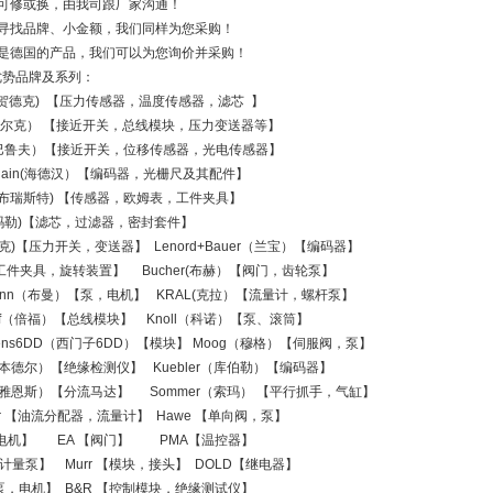
品可修或换，由我司跟厂家沟通！
易寻找品牌、小金额，我们同样为您采购！
要是德国的产品，我们可以为您询价并采购！
优势品牌及系列：
c (贺德克) 【压力传感器，温度传感器，滤芯 】
k(图尔克） 【接近开关，总线模块，压力变送器等】
uff(巴鲁夫）【接近开关，位移传感器，光电传感器】
enhain(海德汉）【编码器，光栅尺及其配件】
ter(布瑞斯特) 【传感器，欧姆表，工件夹具】
e(玛勒)【滤芯，过滤器，密封套件】
(苏克)【压力开关，变送器】 Lenord+Bauer（兰宝）【编码器】
o【工件夹具，旋转装置】 Bucher(布赫）【阀门，齿轮泵】
kmann（布曼）【泵，电机】 KRAL(克拉）【流量计，螺杆泵】
hoff（倍福）【总线模块】 Knoll（科诺）【泵、滚筒】
ens6DD（西门子6DD）【模块】 Moog（穆格）【伺服阀，泵】
er(本德尔）【绝缘检测仪】 Kuebler（库伯勒）【编码器】
S(雅恩斯）【分流马达】 Sommer（索玛） 【平行抓手，气缸】
ner 【油流分配器，流量计】 Hawe 【单向阀，泵】
【电机】 EA 【阀门】 PMA【温控器】
G 计量泵】 Murr 【模块，接头】 DOLD【继电器】
【泵，电机】 B&R 【控制模块，绝缘测试仪】