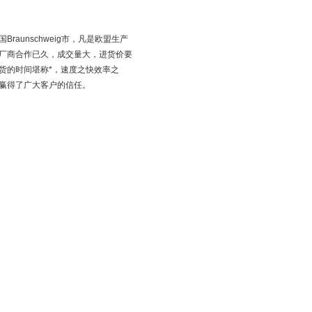
unschweig市，凡是欧盟生产
厂商合作已久，成交量大，进货价要
货的时间堪称*，速度之快效率之
赢得了广大客户的信任。