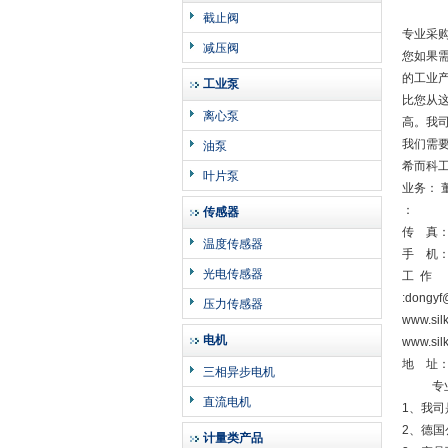
截止阀
专业采
减压阀
您如果需
的工业
工业泵
比您从
离心泵
高。我
我们需
油泵
希而科
叶片泵
业务： 
：
传感器
传 真
温度传感器
手 机
光电传感器
工 作
:dongyf
压力传感器
www.si
电机
www.sil
地 址：
三相异步电机
专业采
直流电机
1、我
2、德
计量类产品