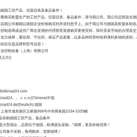
购德国工控产品、仪器仪表及备品备件！
要购买欧盟生产的工控产品、仪器仪表、备品备件，请与我公司。我公司总部设在德国Bra
产品我公司都能以德国企业价格购买到并送到您手上。由于我公司与德国及欧盟各制造
这些制造商或这些厂商在亚洲的代理那里直接购买要便宜得。我司买卖手续的办理及交
司实力雄厚，重信用、守合同、保证产品质量，以多品种经营特色和薄利多销的原则，
要的仅仅是品牌和型号信息！
工业控制设备（上海）有限公司
董义方()
：
：
@silkroad24.com
lkroad24。。ｃｏｍ(Chinese)中国
kroad24.de(Deutsch) 德国
上海市浦东新区王桥路999号中邦商务园1034-1035幢
购德国工控产品、备品备件
司是大型德企，总部位于德国，欧洲源头采购，*保障，更具价格优势！
国公司集中采购，每周航班，货期保障！