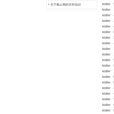
kistler
的地位*
关于截止阀的百科知识
kistler
kistler
kistler
kistle
kistler
kistler
kistle
kistler
kistler
kistler
kistler
kistler
kistler
kistler
kistler
kistler
kistler
kistler
kistler