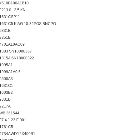
 4510B100A1B10
9213 0...2,5 KN
 1631CSP11
r 1631C5 KIAG 10-32POS BNCPO
 9331B
 9351B
r 4701A10AQ09
 1383 SN18000367
 1315A SN18000322
 1995A1
 1999A1A0,5
 9500A3
 1631C1
 1603B2
 9331B
 9217A
 WB 361544
07.4.1.23 E 901
 1761C5
r 4734AWDY2X400S1