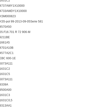
 1631C2
r 4737AWY1X10000
r 4733AWDY1X10000
r KSM000823
 KS5-pol 99-2013-09-05Serie 581
 4570A50
 65.F16.701 R 72 906-M
 9211BE
 1661A5
 4701A10B
 4577A2C1
 EBC 600-1E
 5073A111
 1631C2
 1631C5
 5073A111
 9339A
 9500A00
 1631C3
 1631C0,5
 9313AA1