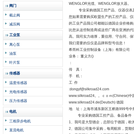
WENGLOR光缆、WENGLOR放大器。
阀门
专业采购德国工控产品、仪器仪表及
截止阀
您如果需要购买欧盟生产的工控产品、仪器
的工业产品我公司都能以德国企业价格购
减压阀
比您从这些制造商或这些厂商在亚洲的代
工业泵
高。我司实力雄厚，重信用、守合同、保
我们需要的仅仅是品牌和型号信息！
离心泵
希而科工业控制设备（上海）有限公司
油泵
业务： 董义方()
叶片泵
：
传 真：
传感器
手 机：
工 作
温度传感器
:dongyf@silkroad24.com
光电传感器
www.silkroad24。。ｃｏｍ(Chinese)中
压力传感器
www.silkroad24.de(Deutsch) 德国
地 址：上海市浦东新区王桥路999号中邦商
电机
专业采购德国工控产品、备品备件
三相异步电机
1、我司是大型德企，总部位于德国，欧
2、德国公司集中采购，每周航班，货期
直流电机