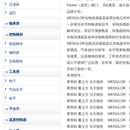
过滤器
Parker（派克）阀门，【柱塞泵，放大
品牌介绍：
滤芯
WENGLOR光电传感器是采用光电元
轴承类
一步将光信号转换成电信号。光电传感器
触等优点，而且可测参数多，传感器的结构
控制模块
光电传感器是各种光电检测系统中实现光
WENGLOR光电式传感器是以光电器
电源模块
射测温、气体成分分析等；也可用来检测
编码器
加速度，以及物体的形状、工作状态的识
总线模块
器人中获得广泛应用。近年来，新的光电
开创了新的一页。
工具类
常用型号：
钳子
希而科 董义方 当天报价 WENGLOR L
希而科 董义方 当天报价 WENGLOR O
气动爪手
希而科 董义方 当天报价 WENGLOR OY
扳手
希而科 董义方 当天报价 WENGLOR R
希而科 董义方 当天报价 WENGLOR L
千分尺
希而科 董义方 当天报价 WENGLOR CP
温度控制器
希而科 董义方 当天报价 WENGLOR L
希而科 董义方 当天报价 WENGLOR X