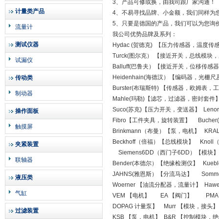
3、产品可修或换，由我司跟厂家沟通！
计量类产品
4、不易寻找品牌、小金额，我们同样为
5、只要是德国的产品，我们可以为您询
流量计
我公司优势品牌及系列：
测试仪器
Hydac (贺德克) 【压力传感器，温度传
Turck(图尔克） 【接近开关，总线模块
试漏仪
Balluff(巴鲁夫）【接近开关，位移传
Heidenhain(海德汉）【编码器，光栅
传动类
Burster(布瑞斯特) 【传感器，欧姆表
制动器
Mahle(玛勒)【滤芯，过滤器，密封套件
Suco(苏克)【压力开关，变送器】 Leno
操作面板
Fibro【工件夹具，旋转装置】 Buch
触摸屏
Brinkmann（布曼）【泵，电机】 K
Beckhoff（倍福）【总线模块】 Kno
夹紧装置
Siemens6DD（西门子6DD）【模块
联轴器
Bender(本德尔）【绝缘检测仪】 Kue
JAHNS(雅恩斯）【分流马达】 Som
液压类
Woerner 【油流分配器，流量计】 Ha
气缸
VEM 【电机】 EA 【阀门】 PM
DOPAG 计量泵】 Murr 【模块，接头
过滤装置
KSB 【泵，电机】 B&R 【控制模块，