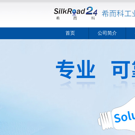
首页
公司简介