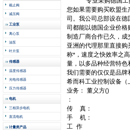
专业采购德国工控产
截止阀
您如果需要购买欧盟生
减压阀
司。我公司总部设在德国B
工业泵
司都能以德国企业价格
离心泵
制造厂商合作已久，成
油泵
亚洲的代理那里直接购
叶片泵
称*，速度之快效率之
传感器
量，以多品种经营特色
温度传感器
我们需要的仅仅是品牌
光电传感器
希而科工业控制设备（
压力传感器
业务： 董义方()
：
电机
传 真：
三相异步电机
手 机：
直流电机
工 作
计量类产品