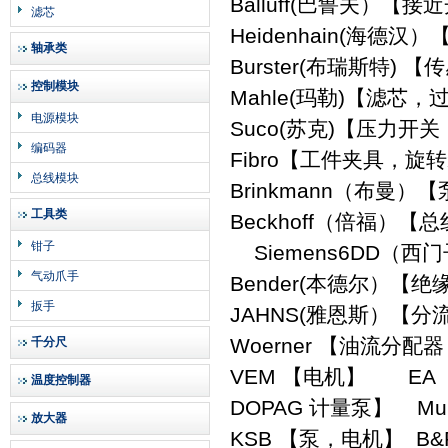
Balluff(巴鲁夫）
滤芯
Heidenhain(海
轴承类
Burster(布瑞斯特)
控制模块
Mahle(玛勒)【滤芯
电源模块
Suco(苏克)【压力开关
编码器
Fibro【工件夹具，旋
总线模块
Brinkmann（布曼
工具类
Beckhoff（倍福）
钳子
Siemens6DD（西
气动爪手
Bender(本德尔）【
扳手
JAHNS(雅恩斯）【
Woerner 【油流分
千分尺
VEM 【电机】 E
温度控制器
DOPAG 计量泵】 M
放大器
KSB 【泵，电机】 B