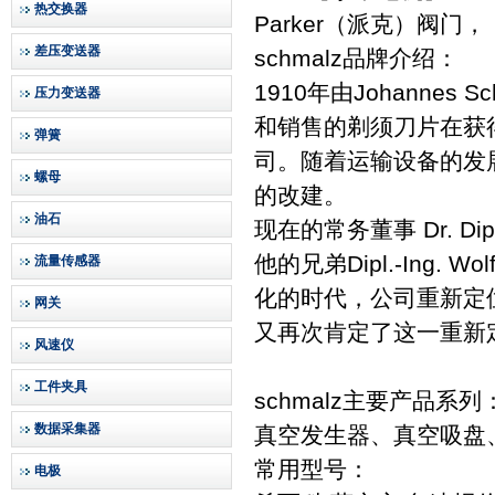
热交换器
Parker（派克）阀
差压变送器
schmalz品牌介绍：
1910年由Johannes
压力变送器
和销售的剃须刀片在获得成功
弹簧
司。随着运输设备的发
螺母
的改建。
油石
现在的常务董事 Dr. Dipl
他的兄弟Dipl.-Ing.
流量传感器
化的时代，公司重新定
网关
又再次肯定了这一重新
风速仪
工件夹具
schmalz主要产品系列
数据采集器
真空发生器、真空吸盘
常用型号：
电极