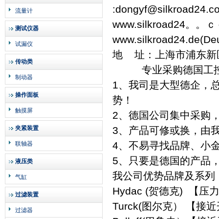
:dongyf@silkroad24.c
流量计
www.silkroad24。。
测试仪器
www.silkroad24.de(D
试漏仪
地 址：上海市浦东新区王
传动类
专业采购德国工控
制动器
1、我司是大型德企，
操作面板
势！
触摸屏
2、德国公司集中采购
夹紧装置
3、产品可修或换，由
4、不易寻找品牌、小
联轴器
5、只要是德国的产品
液压类
我公司优势品牌及系列
气缸
Hydac (贺德克) 
过滤装置
Turck(图尔克） 
过滤器