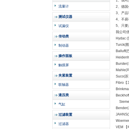
1、我
流量计
2、德
3、产
测试仪器
4、不
5、只
试漏仪
我公司
传动类
Hyda
Turc
制动器
Ball
操作面板
Heid
Burs
触摸屏
Mahl
夹紧装置
Suco
Fibr
联轴器
Brin
液压类
Beck
Siem
气缸
Bend
JAHN
过滤装置
Woer
过滤器
VEM 