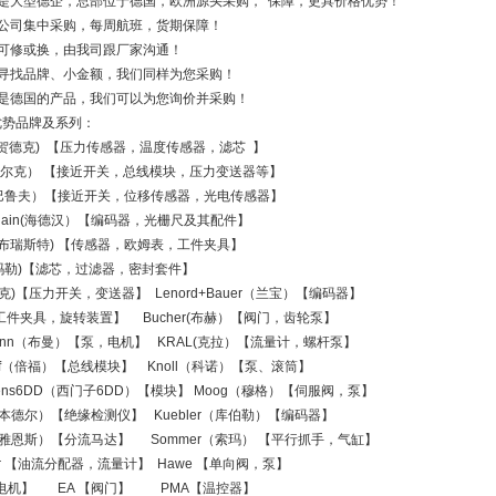
司是大型德企，总部位于德国，欧洲源头采购，*保障，更具价格优势！
国公司集中采购，每周航班，货期保障！
品可修或换，由我司跟厂家沟通！
易寻找品牌、小金额，我们同样为您采购！
要是德国的产品，我们可以为您询价并采购！
优势品牌及系列：
c (贺德克) 【压力传感器，温度传感器，滤芯 】
k(图尔克） 【接近开关，总线模块，压力变送器等】
uff(巴鲁夫）【接近开关，位移传感器，光电传感器】
enhain(海德汉）【编码器，光栅尺及其配件】
ter(布瑞斯特) 【传感器，欧姆表，工件夹具】
e(玛勒)【滤芯，过滤器，密封套件】
(苏克)【压力开关，变送器】 Lenord+Bauer（兰宝）【编码器】
o【工件夹具，旋转装置】 Bucher(布赫）【阀门，齿轮泵】
kmann（布曼）【泵，电机】 KRAL(克拉）【流量计，螺杆泵】
hoff（倍福）【总线模块】 Knoll（科诺）【泵、滚筒】
ens6DD（西门子6DD）【模块】 Moog（穆格）【伺服阀，泵】
er(本德尔）【绝缘检测仪】 Kuebler（库伯勒）【编码器】
S(雅恩斯）【分流马达】 Sommer（索玛） 【平行抓手，气缸】
ner 【油流分配器，流量计】 Hawe 【单向阀，泵】
【电机】 EA 【阀门】 PMA【温控器】