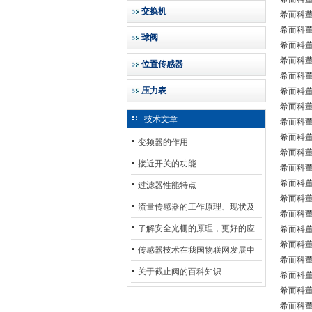
交换机
希而科董义
希而科董义
球阀
希而科董义
希而科董义
位置传感器
希而科董义
压力表
希而科董
希而科董义
技术文章
希而科董义
希而科董
变频器的作用
希而科董
接近开关的功能
希而科董
希而科董义
过滤器性能特点
希而科董义
流量传感器的工作原理、现状及
希而科董
其发展前景
了解安全光栅的原理，更好的应
希而科董义
希而科董
用安全光栅
传感器技术在我国物联网发展中
希而科董义
的地位*
关于截止阀的百科知识
希而科董义
希而科董义
希而科董义