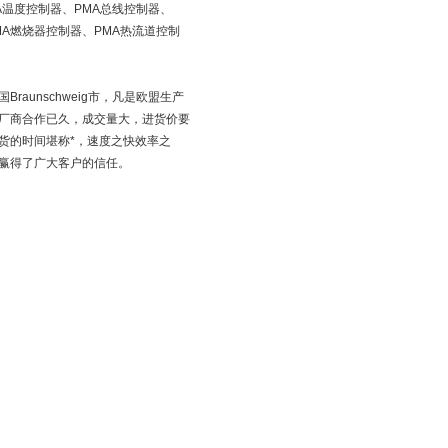
A温度控制器、PMA总线控制器、
MA燃烧器控制器、PMA热流道控制
unschweig市，凡是欧盟生产
厂商合作已久，成交量大，进货价要
货的时间堪称*，速度之快效率之
赢得了广大客户的信任。