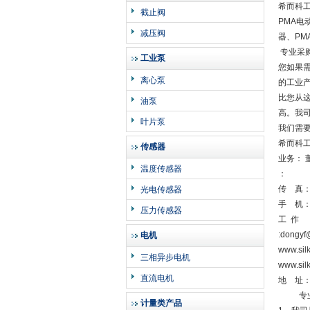
希而科工
截止阀
PMA电
减压阀
器、PM
专业采
工业泵
您如果需
离心泵
的工业
比您从
油泵
高。我
叶片泵
我们需
希而科
传感器
业务： 
温度传感器
：
传 真
光电传感器
手 机
压力传感器
工 作
:dongyf
电机
www.si
三相异步电机
www.sil
直流电机
地 址：
专业采
计量类产品