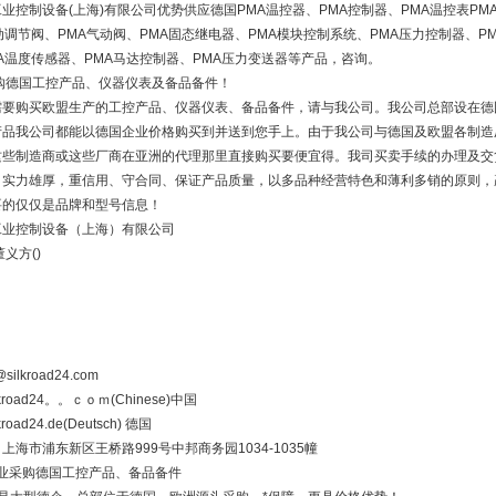
业控制设备(上海)有限公司优势供应德国PMA温控器、PMA控制器、PMA温控表PM
动调节阀、PMA气动阀、PMA固态继电器、PMA模块控制系统、PMA压力控制器、P
A温度传感器、PMA马达控制器、PMA压力变送器等产品，咨询。
购德国工控产品、仪器仪表及备品备件！
要购买欧盟生产的工控产品、仪器仪表、备品备件，请与我公司。我公司总部设在德国Bra
产品我公司都能以德国企业价格购买到并送到您手上。由于我公司与德国及欧盟各制造
这些制造商或这些厂商在亚洲的代理那里直接购买要便宜得。我司买卖手续的办理及交
司实力雄厚，重信用、守合同、保证产品质量，以多品种经营特色和薄利多销的原则，
要的仅仅是品牌和型号信息！
工业控制设备（上海）有限公司
董义方()
：
：
@silkroad24.com
lkroad24。。ｃｏｍ(Chinese)中国
kroad24.de(Deutsch) 德国
上海市浦东新区王桥路999号中邦商务园1034-1035幢
购德国工控产品、备品备件