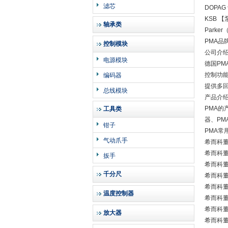
滤芯
DOPA
KSB 
轴承类
Park
PMA品
控制模块
公司介
电源模块
德国PM
控制功能
编码器
提供多
总线模块
产品介
PMA的
工具类
器、PM
钳子
PMA常
气动爪手
希而科董
希而科董义
扳手
希而科董义
千分尺
希而科董义
希而科董
温度控制器
希而科董义
希而科董义
放大器
希而科董义