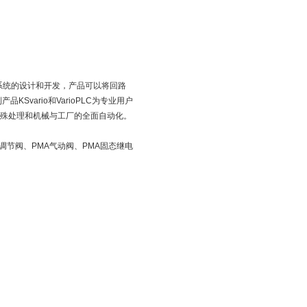
控制系统的设计和开发，产品可以将回路
Svario和VarioPLC为专业用户
特殊处理和机械与工厂的全面自动化。
动调节阀、PMA气动阀、PMA固态继电