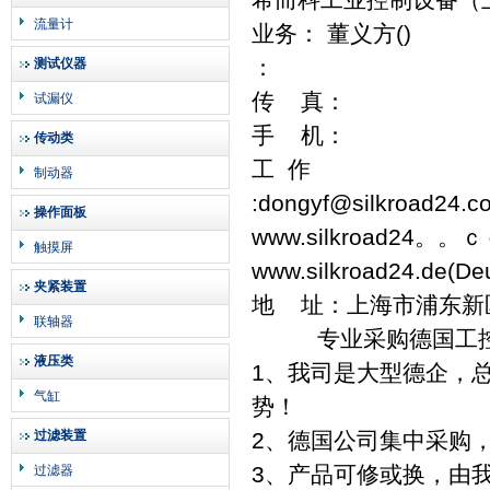
流量计
业务： 董义方()
：
测试仪器
传 真：
试漏仪
手 机：
传动类
工 作
制动器
:dongyf@silkroad24.c
操作面板
www.silkroad24。。
触摸屏
www.silkroad24.de(D
夹紧装置
地 址：上海市浦东新区王
联轴器
专业采购德国工控
液压类
1、我司是大型德企，
气缸
势！
过滤装置
2、德国公司集中采购
3、产品可修或换，由
过滤器