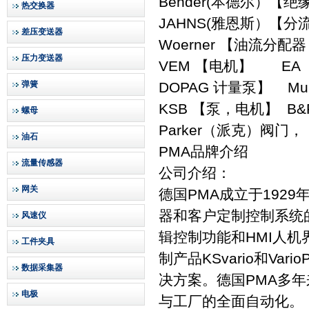
Bender(本德尔）【
热交换器
JAHNS(雅恩斯）【
差压变送器
Woerner 【油流分
压力变送器
VEM 【电机】 E
弹簧
DOPAG 计量泵】 M
KSB 【泵，电机】 B
螺母
Parker（派克）阀
油石
PMA品牌介绍
流量传感器
公司介绍：
网关
德国PMA成立于1929年
器和客户定制控制系统
风速仪
辑控制功能和HMI人机
工件夹具
制产品KSvario和V
数据采集器
决方案。德国PMA多
电极
与工厂的全面自动化。