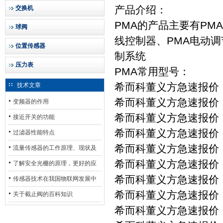
产品介绍：
交换机
PMA的产品主要有PM
球阀
线控制器、PMA电动调
位置传感器
制系统
压力表
PMA常用型号：
希而科董义方急速报价 PM
技术文章
希而科董义方急速报价 PMA
变频器的作用
希而科董义方急速报价 PM
接近开关的功能
希而科董义方急速报价 PM
过滤器性能特点
希而科董义方急速报价 P
流量传感器的工作原理、现状及
希而科董义方急速报价 PM
其发展前景
了解安全光栅的原理，更好的应
希而科董义方急速报价 PM
用安全光栅
传感器技术在我国物联网发展中
希而科董义方急速报价 PM
的地位*
关于截止阀的百科知识
希而科董义方急速报价 PM