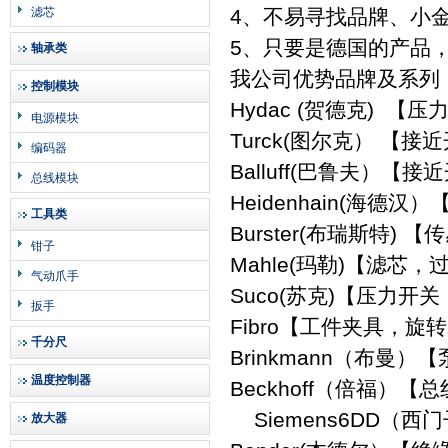
滤芯
4、不易寻找品牌、小
5、只要是德国的产品
轴承类
我公司优势品牌及系列
控制模块
Hydac (贺德克) 
电源模块
Turck(图尔克） 
编码器
Balluff(巴鲁夫）
总线模块
Heidenhain(海
工具类
Burster(布瑞斯特)
钳子
Mahle(玛勒)【滤芯
气动爪手
Suco(苏克)【压力开关
扳手
Fibro【工件夹具，旋
千分尺
Brinkmann（布曼
温度控制器
Beckhoff（倍福）
Siemens6DD（西
放大器