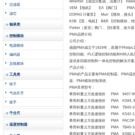
Woerner 【油流分配器，流量计】 Ha
过滤器
VEM 【电机】 EA 【阀门】 PM
滤芯
DOPAG 计量泵】 Murr 【模块，接头
KSB 【泵，电机】 B&R 【控制模块，
轴承类
Parker（派克）阀门，【柱塞泵，放大
PMA品牌介绍
控制模块
公司介绍：
电源模块
德国PMA成立于1929年，原属于Phi
控制功能、PLC逻辑控制功能和HMI人机界
编码器
提供多回路控制和一体化控制的解决方案
总线模块
产品介绍：
PMA的产品主要有PMA控制器、PMA温
工具类
器、PMA模块控制系统
钳子
PMA常用型号：
气动爪手
希而科董义方急速报价 PMA 9407-998
希而科董义方急速报价 PMA KS94, 9407
扳手
希而科董义方急速报价 PMA TB40-100-
千分尺
希而科董义方急速报价 PMA KS42-112-
希而科董义方急速报价 PMA PACOF-3
温度控制器
希而科董义方急速报价 PMA TB40-100-
希而科董义方急速报价 PMA KS90-110-