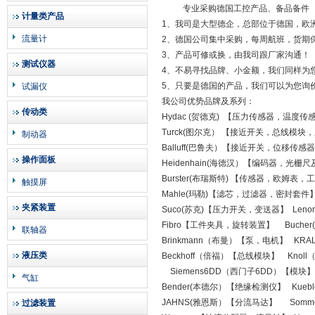
专业采购德国工控产品、备品备件
计量类产品
1、我司是大型德企，总部位于德国，欧
流量计
2、德国公司集中采购，每周航班，货期
3、产品可修或换，由我司跟厂家沟通！
测试仪器
4、不易寻找品牌、小金额，我们同样为
5、只要是德国的产品，我们可以为您询
试漏仪
我公司优势品牌及系列：
传动类
Hydac (贺德克) 【压力传感器，温度传
Turck(图尔克） 【接近开关，总线模块
制动器
Balluff(巴鲁夫）【接近开关，位移传
操作面板
Heidenhain(海德汉）【编码器，光栅
Burster(布瑞斯特) 【传感器，欧姆表
触摸屏
Mahle(玛勒)【滤芯，过滤器，密封套件
夹紧装置
Suco(苏克)【压力开关，变送器】 Leno
Fibro【工件夹具，旋转装置】 Buch
联轴器
Brinkmann（布曼）【泵，电机】 K
液压类
Beckhoff（倍福）【总线模块】 Kno
Siemens6DD（西门子6DD）【模块
气缸
Bender(本德尔）【绝缘检测仪】 Kue
JAHNS(雅恩斯）【分流马达】 Som
过滤装置