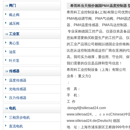
阀门
希而科当天报价德国PMA温度控制器 型号：K
希而科工业控制设备(上海)有限公司优势
截止阀
PMA电动调节阀、PMA气动阀、PMA固
减压阀
器、PMA温度传感器、PMA马达控制器
专业采购德国工控产品、仪器仪表及备
工业泵
您如果需要购买欧盟生产的工控产品、仪器
离心泵
的工业产品我公司都能以德国企业价格购
比您从这些制造商或这些厂商在亚洲的代
油泵
高。我司实力雄厚，重信用、守合同、保
叶片泵
我们需要的仅仅是品牌和型号信息！
希而科工业控制设备（上海）有限公司
传感器
业务： 董义方()
温度传感器
：
传 真：
光电传感器
手 机：
压力传感器
工 作
:dongyf@silkroad24.com
电机
www.silkroad24。。ｃｏｍ(Chinese)中
三相异步电机
www.silkroad24.de(Deutsch) 德国
直流电机
地 址：上海市浦东新区王桥路999号中邦商