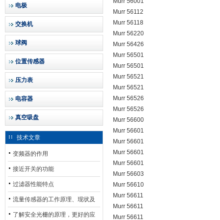
Murr 56001
电极
Murr 56112
Murr 56118
交换机
Murr 56220
球阀
Murr 56426
Murr 56501
位置传感器
Murr 56501
Murr 56521
压力表
Murr 56521
Murr 56526
电容器
Murr 56526
真空吸盘
Murr 56600
Murr 56601
技术文章
Murr 56601
Murr 56601
变频器的作用
Murr 56601
接近开关的功能
Murr 56603
过滤器性能特点
Murr 56610
Murr 56611
流量传感器的工作原理、现状及
Murr 56611
其发展前景
了解安全光栅的原理，更好的应
Murr 56611