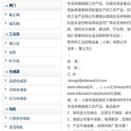
专业采购德国工控产品、仪器仪表及备品
阀门
您如果需要购买欧盟生产的工控产品、仪器
截止阀
的工业产品我公司都能以德国企业价格购
比您从这些制造商或这些厂商在亚洲的代
减压阀
高。我司实力雄厚，重信用、守合同、保
工业泵
我们需要的仅仅是品牌和型号信息！
希而科工业控制设备（上海）有限公司
离心泵
业务： 董义方()
油泵
：
叶片泵
传 真：
手 机：
传感器
工 作
:dongyf@silkroad24.com
温度传感器
www.silkroad24。。ｃｏｍ(Chinese)中
光电传感器
www.silkroad24.de(Deutsch) 德国
压力传感器
地 址：上海市浦东新区王桥路999号中邦商
专业采购德国工控产品、备品备件
电机
1、我司是大型德企，总部位于德国，欧
三相异步电机
2、德国公司集中采购，每周航班，货期
3、产品可修或换，由我司跟厂家沟通！
直流电机