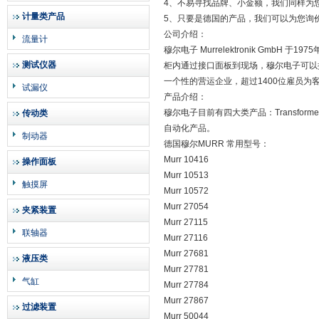
4、不易寻找品牌、小金额，我们同样为
计量类产品
5、只要是德国的产品，我们可以为您询
公司介绍：
流量计
穆尔电子 Murrelektronik GmbH
测试仪器
柜内通过接口面板到现场，穆尔电子可以
一个性的营运企业，超过1400位雇员为
试漏仪
产品介绍：
穆尔电子目前有四大类产品：Transformer&Powe
传动类
自动化产品。
制动器
德国穆尔MURR 常用型号：
Murr 10416
操作面板
Murr 10513
触摸屏
Murr 10572
Murr 27054
夹紧装置
Murr 27115
联轴器
Murr 27116
Murr 27681
液压类
Murr 27781
气缸
Murr 27784
Murr 27867
过滤装置
Murr 50044