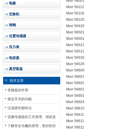
Murr 56001
电极
Murr 56112
Murr 56118
交换机
Murr 56220
球阀
Murr 56426
Murr 56501
位置传感器
Murr 56501
Murr 56521
压力表
Murr 56521
Murr 56526
电容器
Murr 56526
真空吸盘
Murr 56600
Murr 56601
技术文章
Murr 56601
Murr 56601
变频器的作用
Murr 56601
接近开关的功能
Murr 56603
过滤器性能特点
Murr 56610
Murr 56611
流量传感器的工作原理、现状及
Murr 56611
其发展前景
了解安全光栅的原理，更好的应
Murr 56611