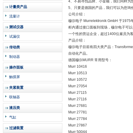
4、不易寻找品牌、小金额，我们同样为
计量类产品
5、只要是德国的产品，我们可以为您询
公司介绍：
流量计
穆尔电子 Murrelektronik GmbH
测试仪器
柜内通过接口面板到现场，穆尔电子可以
一个性的营运企业，超过1400位雇员为
试漏仪
产品介绍：
穆尔电子目前有四大类产品：Transformer&Powe
传动类
自动化产品。
制动器
德国穆尔MURR 常用型号：
Murr 10416
操作面板
Murr 10513
触摸屏
Murr 10572
Murr 27054
夹紧装置
Murr 27115
联轴器
Murr 27116
Murr 27681
液压类
Murr 27781
气缸
Murr 27784
Murr 27867
过滤装置
Murr 50044