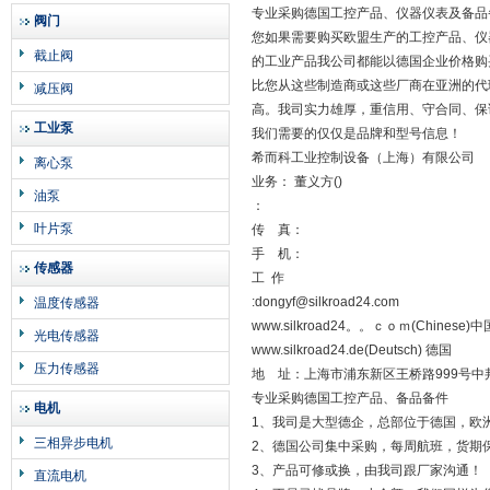
专业采购德国工控产品、仪器仪表及备品
阀门
您如果需要购买欧盟生产的工控产品、仪器
截止阀
的工业产品我公司都能以德国企业价格购
比您从这些制造商或这些厂商在亚洲的代
减压阀
高。我司实力雄厚，重信用、守合同、保
工业泵
我们需要的仅仅是品牌和型号信息！
希而科工业控制设备（上海）有限公司
离心泵
业务： 董义方()
油泵
：
叶片泵
传 真：
手 机：
传感器
工 作
:dongyf@silkroad24.com
温度传感器
www.silkroad24。。ｃｏｍ(Chinese)中
光电传感器
www.silkroad24.de(Deutsch) 德国
压力传感器
地 址：上海市浦东新区王桥路999号中邦商
专业采购德国工控产品、备品备件
电机
1、我司是大型德企，总部位于德国，欧
三相异步电机
2、德国公司集中采购，每周航班，货期
3、产品可修或换，由我司跟厂家沟通！
直流电机