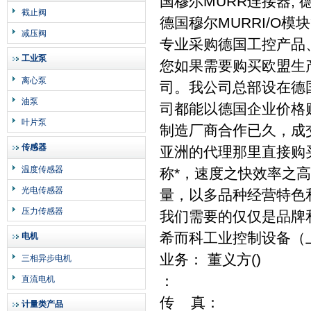
国穆尔MURR连接器, 
截止阀
德国穆尔MURRI/O模
减压阀
专业采购德国工控产品
工业泵
您如果需要购买欧盟生
离心泵
司。我公司总部设在德国B
油泵
司都能以德国企业价格
叶片泵
制造厂商合作已久，成
传感器
亚洲的代理那里直接购
温度传感器
称*，速度之快效率之
光电传感器
量，以多品种经营特色
压力传感器
我们需要的仅仅是品牌
希而科工业控制设备（
电机
业务： 董义方()
三相异步电机
：
直流电机
传 真：
计量类产品