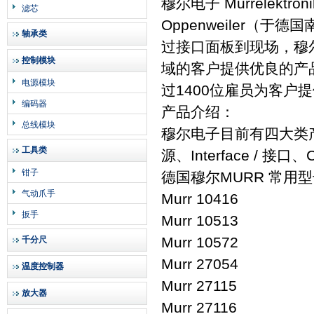
穆尔电子 Murrelektr
滤芯
Oppenweiler（
轴承类
过接口面板到现场，穆
控制模块
域的客户提供优良的产
电源模块
过1400位雇员为客户
编码器
产品介绍：
总线模块
穆尔电子目前有四大类产品：T
工具类
源、Interface / 接口、
钳子
德国穆尔MURR 常用
气动爪手
Murr 10416
扳手
Murr 10513
Murr 10572
千分尺
Murr 27054
温度控制器
Murr 27115
放大器
Murr 27116