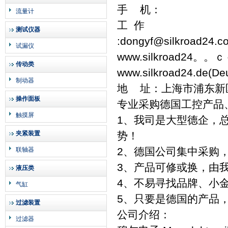
手 机：
流量计
工 作
测试仪器
:dongyf@silkroad24.c
试漏仪
www.silkroad24。。
传动类
www.silkroad24.de(D
制动器
地 址：上海市浦东新区王
操作面板
专业采购德国工控产品
触摸屏
1、我司是大型德企，
夹紧装置
势！
2、德国公司集中采购
联轴器
3、产品可修或换，由
液压类
4、不易寻找品牌、小
气缸
5、只要是德国的产品
过滤装置
公司介绍：
过滤器