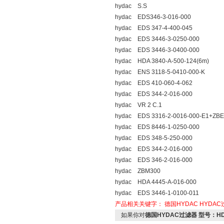
hydac S.S
hydac EDS346-3-016-000
hydac EDS 347-4-400-045
hydac EDS 3446-3-0250-000
hydac EDS 3446-3-0400-000
hydac HDA 3840-A-500-124(6m)
hydac ENS 3118-5-0410-000-K
hydac EDS 410-060-4-062
hydac EDS 344-2-016-000
hydac VR 2 C.1
hydac EDS 3316-2-0016-000-E1+ZB
hydac EDS 8446-1-0250-000
hydac EDS 348-5-250-000
hydac EDS 344-2-016-000
hydac EDS 346-2-016-000
hydac ZBM300
hydac HDA 4445-A-016-000
hydac EDS 3446-1-0100-011
产品相关关键字：
德国HYDAC
HYDA
如果你对
德国HYDAC过滤器 型号：HDA4