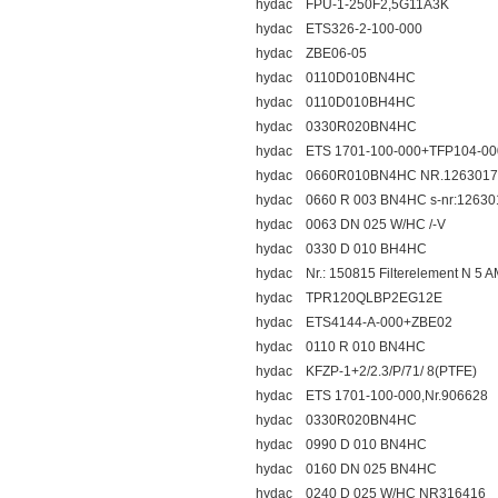
hydac FPU-1-250F2,5G11A3K
hydac ETS326-2-100-000
hydac ZBE06-05
hydac 0110D010BN4HC
hydac 0110D010BH4HC
hydac 0330R020BN4HC
hydac ETS 1701-100-000+TFP104-00
hydac 0660R010BN4HC NR.1263017
hydac 0660 R 003 BN4HC s-nr:12630
hydac 0063 DN 025 W/HC /-V
hydac 0330 D 010 BH4HC
hydac Nr.: 150815 Filterelement N 5 
hydac TPR120QLBP2EG12E
hydac ETS4144-A-000+ZBE02
hydac 0110 R 010 BN4HC
hydac KFZP-1+2/2.3/P/71/ 8(PTFE)
hydac ETS 1701-100-000,Nr.906628
hydac 0330R020BN4HC
hydac 0990 D 010 BN4HC
hydac 0160 DN 025 BN4HC
hydac 0240 D 025 W/HC NR316416