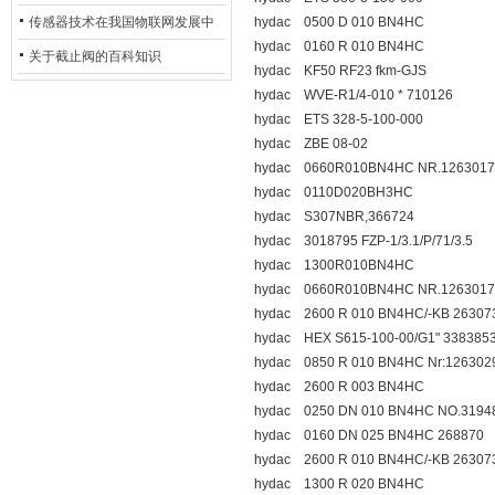
用安全光栅
传感器技术在我国物联网发展中
hydac 0500 D 010 BN4HC
hydac 0160 R 010 BN4HC
的地位*
关于截止阀的百科知识
hydac KF50 RF23 fkm-GJS
hydac WVE-R1/4-010 * 710126
hydac ETS 328-5-100-000
hydac ZBE 08-02
hydac 0660R010BN4HC NR.1263017
hydac 0110D020BH3HC
hydac S307NBR,366724
hydac 3018795 FZP-1/3.1/P/71/3.5
hydac 1300R010BN4HC
hydac 0660R010BN4HC NR.1263017
hydac 2600 R 010 BN4HC/-KB 26307
hydac HEX S615-100-00/G1" 338385
hydac 0850 R 010 BN4HC Nr:126302
hydac 2600 R 003 BN4HC
hydac 0250 DN 010 BN4HC NO.3194
hydac 0160 DN 025 BN4HC 268870
hydac 2600 R 010 BN4HC/-KB 26307
hydac 1300 R 020 BN4HC