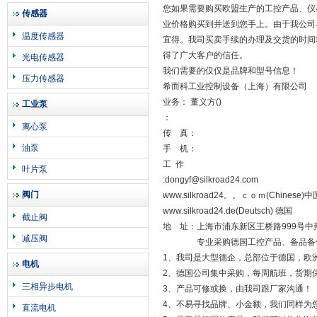
您如果需要购买欧盟生产的工控产品、仪器
传感器
业价格购买到并送到您手上。由于我公司
温度传感器
宜得。我司买卖手续的办理及交货的时间
得了广大客户的信任。
光电传感器
我们需要的仅仅是品牌和型号信息！
压力传感器
希而科工业控制设备（上海）有限公司
业务： 董义方()
工业泵
：
离心泵
传 真：
油泵
手 机：
工 作
叶片泵
:dongyf@silkroad24.com
阀门
www.silkroad24。。ｃｏｍ(Chinese)中
www.silkroad24.de(Deutsch) 德国
截止阀
地 址：上海市浦东新区王桥路999号中邦商
减压阀
专业采购德国工控产品、备品备
1、我司是大型德企，总部位于德国，欧
电机
2、德国公司集中采购，每周航班，货期
三相异步电机
3、产品可修或换，由我司跟厂家沟通！
4、不易寻找品牌、小金额，我们同样为
直流电机