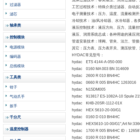
流体过滤技术：各类液压、润滑过滤器、
过滤器
工艺过程技术：特殊介质过滤器、自动反
电子测量技术：压力、温度、流量检测开
滤芯
冷却技术： 油/风冷却器、水冷却器，各
轴承类
液压控制技术：液压方向、压力、流量控
液压、润滑系统总成：各种用途的液压润
控制模块
管道安装技术：球阀、管夹、法兰、管接
电源模块
其它：压力表、压力表开关、测压软管、
HYDAC常见型号：
编码器
hydac ETS 4144-A-050-000
总线模块
hydac 0160 MA 003 BN 314609
hydac 2600 R 010 BN4HC
工具类
hydac 0660 R 005 BN4HC 1263016
钳子
hydac N15DM005
hydac 913817 ES-1082A-10 Spule 2
气动爪手
hydac KHB-20SR-1112-01X
扳手
hydac HEX S610-20-00/G1
hydac 0160 D 010 BH4HC
千分尺
hydac HEXS610-10-00/G1",Art Nr:33
温度控制器
hydac 1700 R 005 BN4HC ID：12658
hydac 0160 R 010 BN4HC