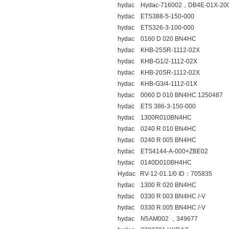
hydac Hydac-716002，DB4E-01X-20
hydac ETS388-5-150-000
hydac ETS326-3-100-000
hydac 0160 D 020 BN4HC
hydac KHB-25SR-1112-02X
hydac KHB-G1/2-1112-02X
hydac KHB-20SR-1112-02X
hydac KHB-G3/4-1112-01X
hydac 0060 D 010 BN4HC 1250487
hydac ETS 386-3-150-000
hydac 1300R010BN4HC
hydac 0240 R 010 BN4HC
hydac 0240 R 005 BN4HC
hydac ETS4144-A-000+ZBE02
hydac 0140D010BH4HC
Hydac RV-12-01.1/0 ID：705835
hydac 1300 R 020 BN4HC
hydac 0330 R 003 BN4HC /-V
hydac 0330 R 005 BN4HC /-V
hydac N5AM002 ，349677