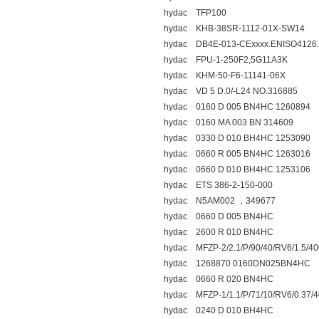
hydac TFP100
hydac KHB-38SR-1112-01X-SW14
hydac DB4E-013-CExxxx.ENISO4126.
hydac FPU-1-250F2,5G11A3K
hydac KHM-50-F6-11141-06X
hydac VD 5 D.0/-L24 NO.316885
hydac 0160 D 005 BN4HC 1260894
hydac 0160 MA 003 BN 314609
hydac 0330 D 010 BH4HC 1253090
hydac 0660 R 005 BN4HC 1263016
hydac 0660 D 010 BH4HC 1253106
hydac ETS 386-2-150-000
hydac N5AM002 ，349677
hydac 0660 D 005 BN4HC
hydac 2600 R 010 BN4HC
hydac MFZP-2/2.1/P/90/40/RV6/1.5/40
hydac 1268870 0160DN025BN4HC
hydac 0660 R 020 BN4HC
hydac MFZP-1/1.1/P/71/10/RV6/0.37/
hydac 0240 D 010 BH4HC