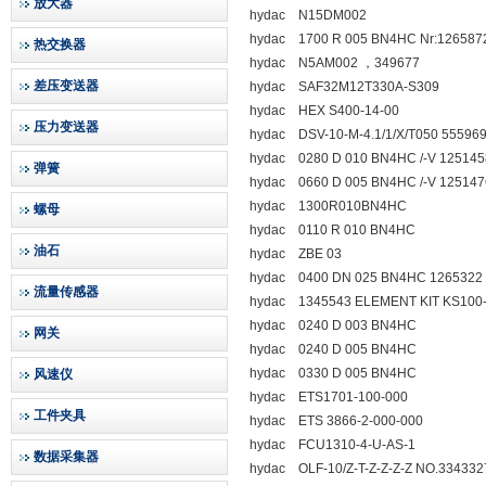
放大器
hydac N15DM002
hydac 1700 R 005 BN4HC Nr:126587
热交换器
hydac N5AM002 ，349677
差压变送器
hydac SAF32M12T330A-S309
hydac HEX S400-14-00
压力变送器
hydac DSV-10-M-4.1/1/X/T050 55596
hydac 0280 D 010 BN4HC /-V 125145
弹簧
hydac 0660 D 005 BN4HC /-V 125147
hydac 1300R010BN4HC
螺母
hydac 0110 R 010 BN4HC
油石
hydac ZBE 03
hydac 0400 DN 025 BN4HC 1265322
流量传感器
hydac 1345543 ELEMENT KIT KS100
hydac 0240 D 003 BN4HC
网关
hydac 0240 D 005 BN4HC
hydac 0330 D 005 BN4HC
风速仪
hydac ETS1701-100-000
工件夹具
hydac ETS 3866-2-000-000
hydac FCU1310-4-U-AS-1
数据采集器
hydac OLF-10/Z-T-Z-Z-Z-Z NO.334332