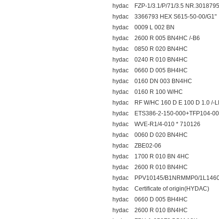
hydac FZP-1/3.1/P/71/3.5 NR.301879
hydac 3366793 HEX S615-50-00/G1"
hydac 0009 L 002 BN
hydac 2600 R 005 BN4HC /-B6
hydac 0850 R 020 BN4HC
hydac 0240 R 010 BN4HC
hydac 0660 D 005 BH4HC
hydac 0160 DN 003 BN4HC
hydac 0160 R 100 W/HC
hydac RF W/HC 160 D E 100 D 1.0 /-
hydac ETS386-2-150-000+TFP104-00
hydac WVE-R1/4-010 * 710126
hydac 0060 D 020 BN4HC
hydac ZBE02-06
hydac 1700 R 010 BN 4HC
hydac 2600 R 010 BN4HC
hydac PPV10145/B1NRMMP0/1L146
hydac Certificate of origin(HYDAC)
hydac 0660 D 005 BH4HC
hydac 2600 R 010 BN4HC