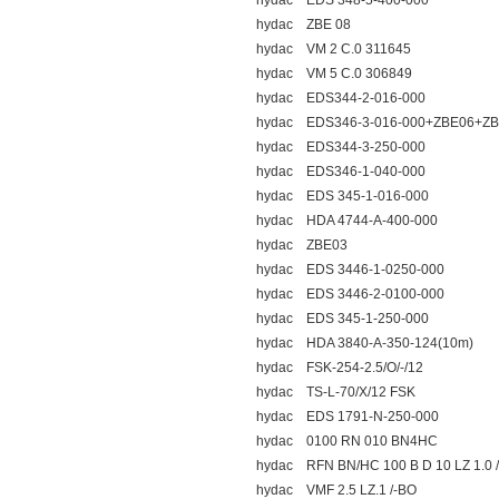
hydac EDS 348-5-400-000
hydac ZBE 08
hydac VM 2 C.0 311645
hydac VM 5 C.0 306849
hydac EDS344-2-016-000
hydac EDS346-3-016-000+ZBE06+Z
hydac EDS344-3-250-000
hydac EDS346-1-040-000
hydac EDS 345-1-016-000
hydac HDA 4744-A-400-000
hydac ZBE03
hydac EDS 3446-1-0250-000
hydac EDS 3446-2-0100-000
hydac EDS 345-1-250-000
hydac HDA 3840-A-350-124(10m)
hydac FSK-254-2.5/O/-/12
hydac TS-L-70/X/12 FSK
hydac EDS 1791-N-250-000
hydac 0100 RN 010 BN4HC
hydac RFN BN/HC 100 B D 10 LZ 1.0 
hydac VMF 2.5 LZ.1 /-BO