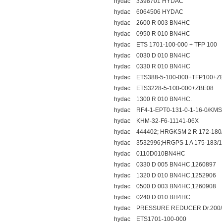
hydac 3398701 HYDAC
hydac 6064506 HYDAC
hydac 2600 R 003 BN4HC
hydac 0950 R 010 BN4HC
hydac ETS 1701-100-000 + TFP 100
hydac 0030 D 010 BN4HC
hydac 0330 R 010 BN4HC
hydac ETS388-5-100-000+TFP100+Z
hydac ETS3228-5-100-000+ZBE08
hydac 1300 R 010 BN4HC.
hydac RF4-1-EPT0-131-0-1-16-0/KM
hydac KHM-32-F6-11141-06X
hydac 444402; HRGKSM 2 R 172-180
hydac 3532996;HRGPS 1 A 175-183/
hydac 0110D010BN4HC
hydac 0330 D 005 BN4HC,1260897
hydac 1320 D 010 BN4HC,1252906
hydac 0500 D 003 BN4HC,1260908
hydac 0240 D 010 BH4HC
hydac PRESSURE REDUCER Dr.200/H
hydac ETS1701-100-000