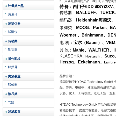
5、只要是德国的产品，我们可以为您询
计量类产品
特
价：西门子
6DD \6SY\2XV
传感器：
BALLUFF
、
TURCK
流量计
编码器：
Heidenhain
海德汉、
测试仪器
泵阀类：
MOOG
、
Parker
、
EA
试漏仪
Woerner
、
Brinkmann
、
DE
传动类
电
机：
宝尔（
Bauer
）、
VEM
制动器
其
他：
Mahle
、
WALTHER
、
H
KLASCHKA
、
Suco
、
Hoetzsch
操作面板
Herzog
、
Eckelmann
、
Lambre
触摸屏
品牌介绍：
夹紧装置
德国贺德克HYDAC Technolog
联轴器
品、管夹、电磁铁、液压系统总成等产品
设备、化工、工程机械、造纸工业、造船
液压类
气缸
HYDAC Technology GmbH产品
蓄能器技术： 皮囊式蓄能器、活塞式蓄
过滤装置