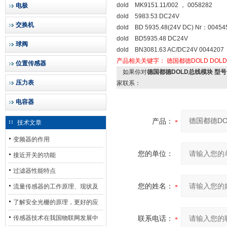
dold MK9151.11/002 ， 0058282
电极
dold 5983.53 DC24V
交换机
dold BD 5935.48(24V DC) Nr：00454
dold BD5935.48 DC24V
球阀
dold BN3081.63 AC/DC24V 0044207
产品相关关键字：
德国都德DOLD
DOL
位置传感器
如果你对
德国都德DOLD总线模块 型号：BN3
压力表
家联系：
电容器
产品：
技术文章
变频器的作用
您的单位：
接近开关的功能
过滤器性能特点
您的姓名：
流量传感器的工作原理、现状及
其发展前景
了解安全光栅的原理，更好的应
用安全光栅
传感器技术在我国物联网发展中
联系电话：