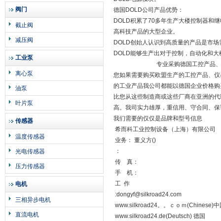
阀门
德国DOLD公司产品优势：
DOLD积累了70多年生产大楼控制器
截止阀
高科技产品的大型企业。
减压阀
DOLD创始人认识到高质量的产品是市
DOLD能够生产出对于控制，自动化和
工业泵
专业采购德国工控产品、仪器
离心泵
您如果需要购买欧盟生产的工控产品、仪器
的工业产品我公司都能以德国企业价格购
油泵
比您从这些制造商或这些厂商在亚洲的代
叶片泵
高。我司实力雄厚，重信用、守合同、保
我们需要的仅仅是品牌和型号信息
传感器
希而科工业控制设备（上海）有限公司
温度传感器
业务： 董义方()
：
光电传感器
传 真：
压力传感器
手 机：
工 作
电机
:dongyf@silkroad24.com
三相异步电机
www.silkroad24。。ｃｏｍ(Chinese)
直流电机
www.silkroad24.de(Deutsch) 德国