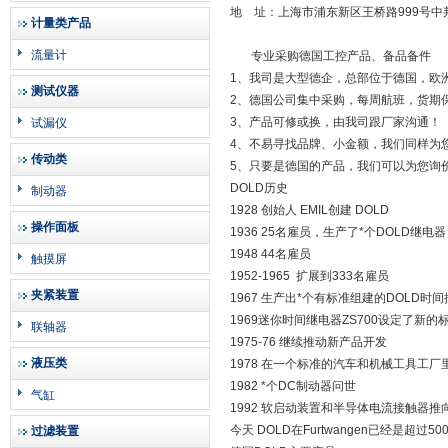
地 址：上海市浦东新区王桥路999号中邦商
计量类产品
流量计
专业采购德国工控产品、备品备件
1、我司是大型德企，总部位于德国，欧
测试仪器
2、德国公司集中采购，每周航班，货期
3、产品可修或换，由我司跟厂家沟通！
试漏仪
4、不易寻找品牌、小金额，我们同样为
传动类
5、只要是德国的产品，我们可以为您询
DOLD历史
制动器
1928 创始人 EMIL创建 DOLD
操作面板
1936 25名雇员，生产了*个DOLD继电器
1948 44名雇员
触摸屏
1952-1965 扩展到333名雇员
夹紧装置
1967 生产出*个有标准组建的DOLD时
1969迷你时间继电器ZS700设定了新
联轴器
1975-76 继续推动新产品开发
液压类
1978 在一个标准的汽车和机械工具工厂
1982 *个DC制动器问世
气缸
1992 软启动装置和半导体电流接触器推
今天 DOLD在Furtwangen已经是
过滤装置