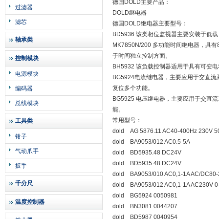
德国DOLD主要产品：
过滤器
DOLD继电器
滤芯
德国DOLD继电器主要型号：
BD5936 该类相位监视器主要安装于
轴承类
MK7850N/200 多功能时间继电器，
于时间独立控制方面。
控制模块
BH5932 该负载控制器适用于具有可
电源模块
BG5924电流继电器，主要应用于交
复位多个功能。
编码器
BG5925 电压继电器，主要应用于交
总线模块
能。
常用型号：
工具类
dold AG 5876.11 AC40-400Hz 230V 5
钳子
dold BA9053/012 AC0.5-5A
气动爪手
dold BD5935.48 DC24V
dold BD5935.48 DC24V
扳手
dold BA9053/010 AC0,1-1A AC/DC80
千分尺
dold BA9053/012 AC0,1-1A AC230V 0
dold BG5924 0050981
温度控制器
dold BN3081 0044207
dold BD5987 0040954