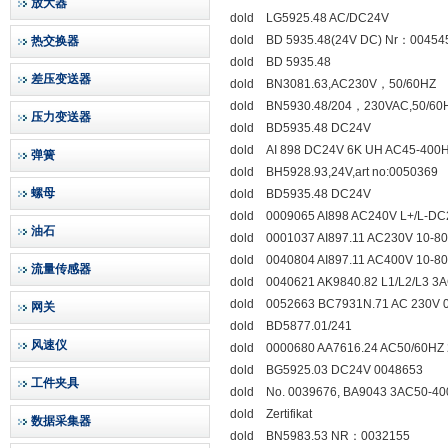
放大器
dold LG5925.48 AC/DC24V
dold BD 5935.48(24V DC) Nr：00454
热交换器
dold BD 5935.48
差压变送器
dold BN3081.63,AC230V，50/60HZ
dold BN5930.48/204，230VAC,50/60
压力变送器
dold BD5935.48 DC24V
dold AI 898 DC24V 6K UH AC45-400HZ
弹簧
dold BH5928.93,24V,art no:0050369
螺母
dold BD5935.48 DC24V
dold 0009065 AI898 AC240V L+/L-D
油石
dold 0001037 AI897.11 AC230V 10-8
dold 0040804 AI897.11 AC400V 10-8
流量传感器
dold 0040621 AK9840.82 L1/L2/L3 3
dold 0052663 BC7931N.71 AC 230V 0
网关
dold BD5877.01/241
风速仪
dold 0000680 AA7616.24 AC50/60HZ 
dold BG5925.03 DC24V 0048653
工件夹具
dold No. 0039676, BA9043 3AC50-40
dold Zertifikat
数据采集器
dold BN5983.53 NR：0032155