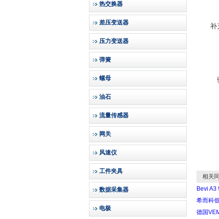
热交换器
差压变送器
补
压力变送器
弹簧
螺母
油石
流量传感器
网关
风速仪
工件夹具
相关同
Bevi A
数据采集器
希而科低价
电极
德国VE