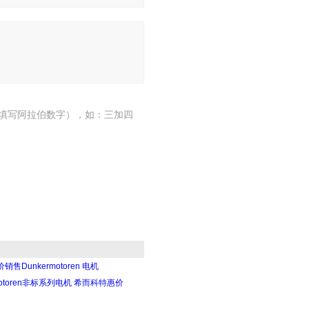
填写阿拉伯数字），如：三加四
售Dunkermotoren 电机
rmotoren非标系列电机 希而科特惠价