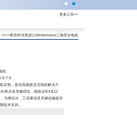
更多公告>>
> >>>>希而科优势进口Winkelmann三相异步电机
步电机
6-7-6
特种电机定制，提供高能效交流电机解决方
/风冷及变频优化，能效达IE4及以
术，为测试台、工业驱动及关键设施提供
期技术支持。