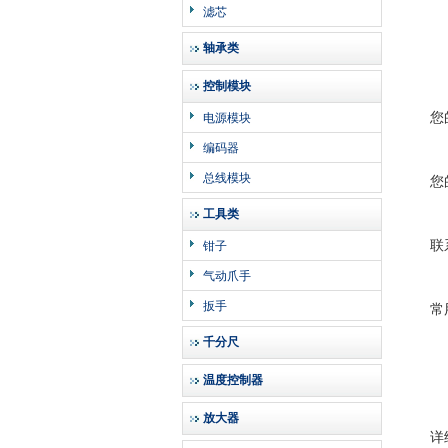
滤芯
轴承类
控制模块
您
电源模块
编码器
总线模块
您
工具类
联
钳子
气动爪手
扳手
常
千分尺
温度控制器
放大器
详