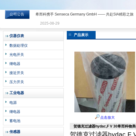
公司公告
希而科携手 Senseca Germany GmbH —— 共赴SIA精彩之旅
希而科工业控制设备有限公司
2025-08-29
产品展示
仪器仪表
数据处理仪
光电开关
继电器
接近开关
压力开关
工业电器
电源
继电器
点击放大
蓄电池
贺德克过滤器hydac,F V 30希而科物
传感器
贺德克过滤器hydac,F