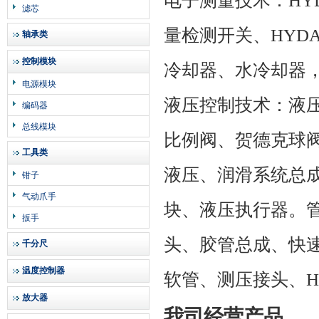
电子测量技术：
HY
滤芯
量检测开关、
HYD
轴承类
控制模块
冷却器、水冷却器
电源模块
液压控制技术：液
编码器
总线模块
比例阀、贺德克球
工具类
液压、润滑系统总
钳子
气动爪手
块、液压执行器。
扳手
头、胶管总成、快
千分尺
温度控制器
软管、测压接头、
H
放大器
我司经营产品