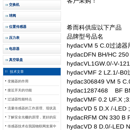
客户采购！
交换机
球阀
希而科供应以下产品
位置传感器
品牌
型号
品名
压力表
hydac
VM 5 C.0
过滤器
电容器
hydac
DFN BH/HC 250 
真空吸盘
hydac
VL1GW.0/-V-121
hydac
VMF 2 LZ.1/-B0
技术文章
hydac
306849 VM 5 C.
变频器的作用
hydac
1287468 BF BN 
接近开关的功能
hydac
VMF 0.2 UF.X ;
过滤器性能特点
hydac
VD 5 D.X /-LED 
流量传感器的工作原理、现状及
hydac
RFM ON 330 B F 
其发展前景
了解安全光栅的原理，更好的应
hydac
VD 8 D.0/-LED N
用安全光栅
传感器技术在我国物联网发展中