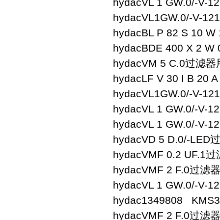
hydac
VL 1 GW.0/-V-1
hydac
VL1GW.0/-V-121
hydac
BL P 82 S 10 W 
hydac
BDE 400 X 2 W 
hydac
VM 5 C.0
过滤器
hydac
LF V 30 I B 20 
hydac
VL1GW.0/-V-121
hydac
VL 1 GW.0/-V-1
hydac
VL 1 GW.0/-V-12
hydac
VD 5 D.0/-LED
hydac
VMF 0.2 UF.1
过
hydac
VMF 2 F.0
过滤
hydac
VL 1 GW.0/-V-1
hydac
1349808 KMS3
hydac
VMF 2 F.0
过滤