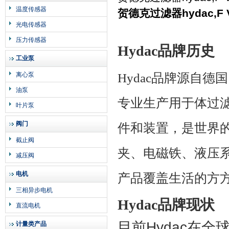
温度传感器
贺德克过滤器hydac,F
光电传感器
压力传感器
Hydac
品牌历史
工业泵
离心泵
Hydac
品牌源自德国
油泵
专业生产用于体过
叶片泵
阀门
件和装置，是世界
截止阀
夹、电磁铁、液压
减压阀
电机
产品覆盖生活的方
三相异步电机
Hydac
品牌现状
直流电机
目前
Hydac
在全
计量类产品