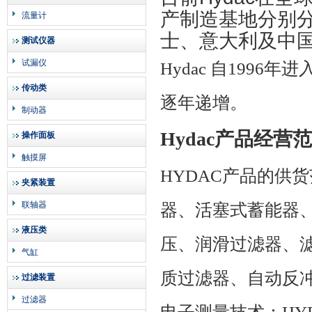
产制造基地分别分
流量计
士、意大利及中
测试仪器
试漏仪
Hydac
自
1996
年进
传动类
逐年递增。
制动器
Hydac
产品经营范
操作面板
触摸屏
HYDAC
产品的供货
夹紧装置
联轴器
器、活塞式蓄能器
液压类
压、润滑过滤器、
气缸
质过滤器、自动反
过滤装置
过滤器