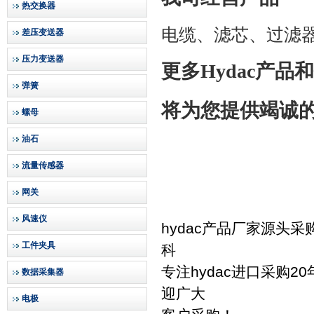
热交换器
电缆、滤芯、过滤
差压变送器
压力变送器
更多
Hydac
产品和
弹簧
将为您提供竭诚
螺母
油石
流量传感器
网关
风速仪
hydac产品厂家源头
工件夹具
科
专注hydac进口采购
数据采集器
迎广大
电极