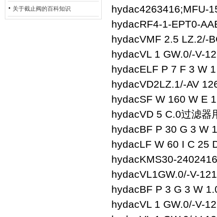
hydac
4263416;MFU-1
的地位*
关于截止阀的百科知识
hydac
RF4-1-EPT0-AAE
hydac
VMF 2.5 LZ.2/-
hydac
VL 1 GW.0/-V-12
hydac
ELF P 7 F 3 W 1
hydac
VD2LZ.1/-AV 12
hydac
SF W 160 W E 1
hydac
VD 5 C.0
过滤器
hydac
BF P 30 G 3 W 1
hydac
LF W 60 I C 25 
hydac
KMS30-2402416 
hydac
VL1GW.0/-V-121
hydac
BF P 3 G 3 W 1.
hydac
VL 1 GW.0/-V-1