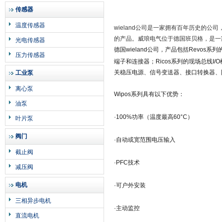
传感器
温度传感器
wieland公司是一家拥有百年历史的
的产品。威琅电气位于德国班贝格，是一
光电传感器
德国wieland公司，产品包括Revos系列
压力传感器
端子和连接器；Ricos系列的现场总线I/O模
关稳压电源、信号变送器、接口转换器、
工业泵
离心泵
Wipos系列具有以下优势：
油泵
·100%功率（温度最高60°C）
叶片泵
阀门
·自动或宽范围电压输入
截止阀
·PFC技术
减压阀
电机
·可户外安装
三相异步电机
·主动监控
直流电机