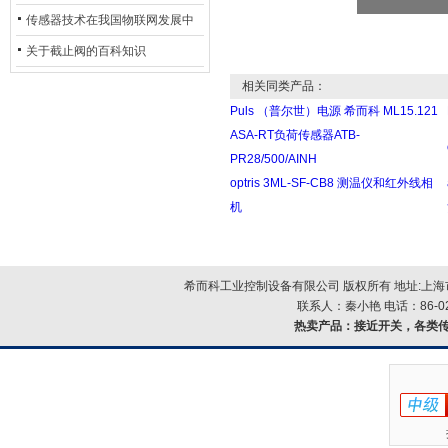
用安全光栅
传感器技术在我国物联网发展中
的地位*
关于截止阀的百科知识
相关同类产品：
Puls （普尔世）电源 希而科 ML15.121
ASA-RT负荷传感器ATB-
PR28/500/AINH
optris 3ML-SF-CB8 测温仪和红外线相
机
希而科工业控制设备有限公司 版权所有 地址:上海市浦
联系人：秦小艳 电话：86-021-
热卖产品：
接近开关，各类