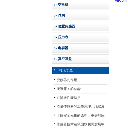
AirCo
交换机
球阀
位置传感器
压力表
电容器
真空吸盘
技术文章
变频器的作用
接近开关的功能
过滤器性能特点
流量传感器的工作原理、现状及
其发展前景
了解安全光栅的原理，更好的应
用安全光栅
传感器技术在我国物联网发展中