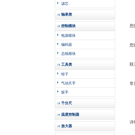
滤芯
轴承类
您
控制模块
电源模块
编码器
您
总线模块
联
工具类
钳子
气动爪手
常
扳手
千分尺
温度控制器
详
放大器