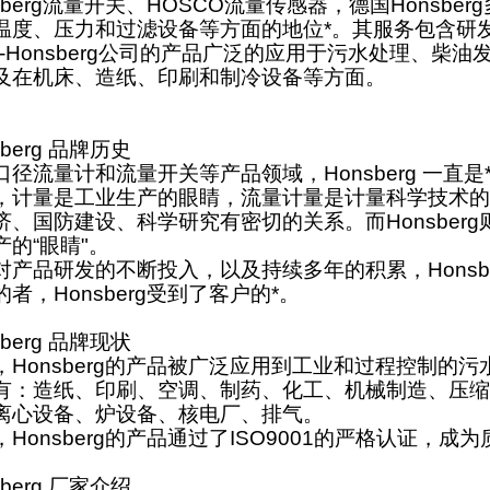
berg
流量开关、
HOSCO
流量传感器，德国
Honsberg
温度、压力和过滤设备等方面的地位*。其服务包含研
Honsberg
公司的产品广泛的应用于污水处理、柴油
及在机床、造纸、印刷和制冷设备等方面。
berg
品牌历史
口径流量计和流量开关等产品领域，
Honsberg
一直是
，计量是工业生产的眼睛，流量计量是计量科学技术的
济、国防建设、科学研究有密切的关系。而
Honsberg
产的
“
眼睛
"
。
对产品研发的不断投入，以及持续多年的积累，
Honsb
的者，
Honsberg
受到了客户的*。
berg
品牌现状
，
Honsberg
的产品被广泛应用到工业和过程控制的污
有：造纸、印刷、空调、制药、化工、机械制造、压缩
离心设备、炉设备、核电厂、排气。
，
Honsberg
的产品通过了
ISO9001
的严格认证，成为
berg
厂家介绍