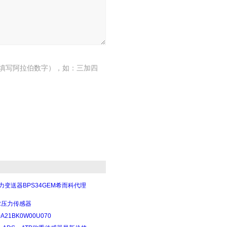
填写阿拉伯数字），如：三加四
力变送器BPS34GEM希而科代理
ER压力传感器
0A21BK0W00U070