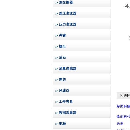
热交换器
补
差压变送器
压力变送器
弹簧
螺母
油石
流量传感器
网关
风速仪
相关同
工件夹具
希而科解
数据采集器
希而科代
电极
送器