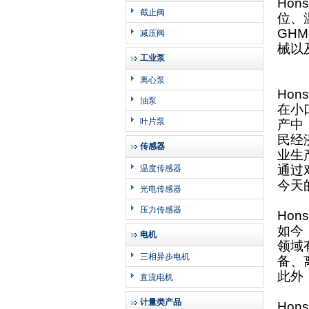
Hons
截止阀
位、
GHM-
减压阀
械以
工业泵
离心泵
Hons
油泵
在小
叶片泵
产中
民经
传感器
业生
通过
温度传感器
今天
光电传感器
压力传感器
Hons
如今
电机
领域
三相异步电机
备、
此外
直流电机
计量类产品
Hons