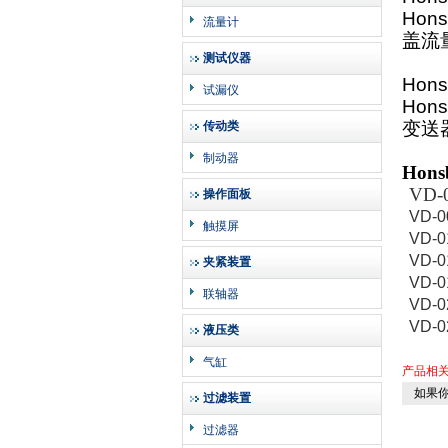
Hons
流量计
盖流
测试仪器
Hons
试漏仪
Hons
变送
传动类
制动器
Hons
VD-
操作面板
VD-0
触摸屏
VD-0
VD-0
夹紧装置
VD-
联轴器
VD-0
VD-0
液压类
气缸
产品相
如果你
过滤装置
过滤器