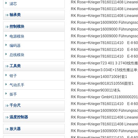
RK Rose+Krieger78160111408 Line
滤芯
RK Rose+Krieger78160111408 Line
轴承类
RK Rose+Krieger78160111408 Line
RK Rose+Krieger16009000 Führungss
控制模块
RK Rose+Krieger16009000 Führungss
RK Rose+Krieger16009000 Führungss
电源模块
RK Rose+Krieger78160111410 E-I
编码器
RK Rose+Krieger78160111410 E-I
总线模块
RK Rose+Krieger78160111410 E-I
RK Rose+Krieger723 401 3 2740线
工具类
RK Rose+Krieger3.034E+15线性搬运
钳子
RK Rose+Krieger14007100衬套1
RK Rose+Krieger80181510556圆管1
气动爪手
RK Rose+Krieger903011堵头
扳手
RK Rose+Krieger GmbH13180000020
RK Rose+Krieger78160111410 E-I
千分尺
RK Rose+Krieger16009000 Führungss
温度控制器
RK Rose+Krieger78160111408 Line
RK Rose+Krieger78160111408 Line
放大器
RK Rose+Krieger16009000 Führungss
RK Rose+Krieger78160111410 E-I