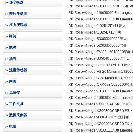
热交换器
RK Rose+Krieger78160111410 E-I
RK Rose+Krieger16009000 Führungss
差压变送器
RK Rose+Krieger78160111408 Line
压力变送器
RK Rose+Krieger1.02512E+11管夹
RK Rose+Krieger1.025E+11管夹
弹簧
RK Rose+Krieger53300009030管夹
RK Rose+Krieger52300003030管夹
螺母
RK Rose+KriegerEV 80 30180005
RK Rose+Krieger80504013000圆管1
油石
RK Rose+Krieger GmbH2.05E+11管夹1
流量传感器
RK Rose+KriegerFS 20 Material:13
RK Rose+KriegerK 20 Material:102
网关
RK Rose+KriegerQKK05BC020100气
RK Rose+Krieger78160111408 Line
风速仪
RK Rose+Krieger1600900 Führungssc
工件夹具
RK Rose+KriegerK00030ACSR3 R30
RK Rose+KriegerK30030ACSR30 FS
数据采集器
RK Rose+Krieger903041 30x2塑料塞
RK Rose+KriegerK20030ACSR30 FK
电极
RK Rose+Krieger78160111408 Line