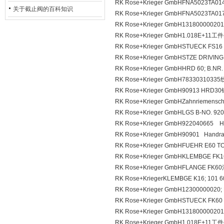
RK Rose+Krieger GmbHFNA5023TA
的地位*
关于截止阀的百科知识
RK Rose+Krieger GmbHFNA5023TA
RK Rose+Krieger GmbH131800000
RK Rose+Krieger GmbH1.018E+11
RK Rose+Krieger GmbHSTUECK FS
RK Rose+Krieger GmbHSTZE DRIVI
RK Rose+Krieger GmbHHRD 60; B.N
RK Rose+Krieger GmbH783303103
RK Rose+Krieger GmbH90913 HRD
RK Rose+Krieger GmbHZahnriemens
RK Rose+Krieger GmbHLGS B-NO.
RK Rose+Krieger GmbH922040665 H
RK Rose+Krieger GmbH90901 Handr
RK Rose+Krieger GmbHFUEHR E60
RK Rose+Krieger GmbHKLEMBGE FK
RK Rose+Krieger GmbHFLANGE FK6
RK Rose+KriegerKLEMBGE K16; 10
RK Rose+Krieger GmbH12300000020
RK Rose+Krieger GmbHSTUECK FK60 
RK Rose+Krieger GmbH131800000
RK Rose+Krieger GmbH1.018E+11