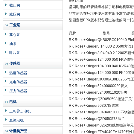
系列介绍
截止阀
坚固耐用的双管机组补偿手动和电机驱动
非常适合在环境中使用带有细小灰尘/磨
减压阀
型固定板EPX版本配备通过连接的两个托
工业泵
品牌 型号 品
离心泵
RK Rose+KriegerQKB02BC010040 Elekt
油泵
RK Rose+Krieger8.14 030 2 0500方管1
叶片泵
RK Rose+Krieger8.04 040 2 1200不
RK Rose+Krieger124 000 050 FKV40
传感器
RK Rose+Krieger104 000 040 KVR40
RK Rose+Krieger124 000 000 FK40管
温度传感器
RK Rose+KriegerQKX00AB0B0255气
光电传感器
RK Rose+Krieger52400000020管夹
压力传感器
RK Rose+Krieger52400011020管夹
RK Rose+KriegerQZD050598接近开关1
电机
RK Rose+Krieger90307圆管塞
三相异步电机
RK Rose+Krieger80404021000不锈钢
RK Rose+KriegerQZD050578法兰
直流电机
RK Rose+Krieger4026203线性搬运单
计量类产品
RK Rose+KriegerFZA4040EA1470